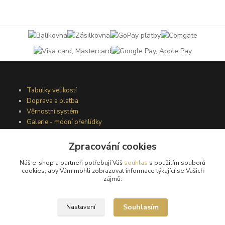
Tabulky velikostí
Doprava a platba
Věrnostní systém
Galerie - módní přehlídky
Zpracování cookies
Podmínky užití webového rozhraní
Náš e-shop a partneři potřebují Váš
souhlas
s použitím souborů
Obchodní podmínky
cookies, aby Vám mohli zobrazovat informace týkající se Vašich
Ochrana osobních údajů
zájmů.
Kontakty
Souhlasím
Nastavení
Podmínky vrácení zboží