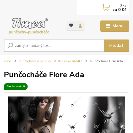
0
ks
za
0 Kč
Menu
Hledat
Úvod
Punčocháče a silonky
Klasické hladké
Punčocháče Fiore Ada
Punčocháče Fiore Ada
Nejžádanější