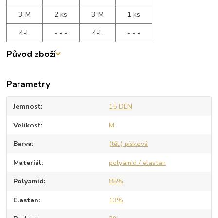
3-M
2 ks
3-M
1 ks
4-L
- - -
4-L
- - -
Původ zboží
Parametry
Jemnost
15 DEN
Velikost
M
Barva
(těl.) písková
Materiál
polyamid / elastan
Polyamid
85%
Elastan
13%