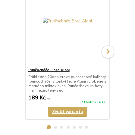
Punčocháče Fiore Alani
Punčocháče 
Průhledné 20denierové punčochové kalhoty
Průhledné 1
(punčocháče, silonky) Fiore Alani vyrobené z
kalhoty (pun
matného mikrovlákna. Punčochové kalhoty
Punčochové k
mají nezesílený sed...
zesílené špič
189 Kč
69 Kč
/
ks
/
ks
Skladem 14 ks
Zvolit variantu