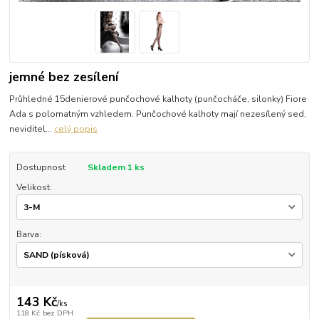
jemné bez zesílení
Průhledné 15denierové punčochové kalhoty (punčocháče, silonky) Fiore
Ada s polomatným vzhledem. Punčochové kalhoty mají nezesílený sed,
neviditel...
celý popis
Dostupnost
Skladem 1 ks
Velikost:
Barva:
143 Kč
/
ks
118 Kč
bez DPH