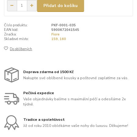
Přidat do košíku
Číslo produktu:
PKF-0001-035
EAN kód:
5900672041545
Značka:
Fiore
Skladové místo:
159, 160
Do oblíbených
Doprava zdarma od 1500 Kč
Nakupte své oblíbené kousky a poštovné zaplatíme za vás.
Pečlivá expedice
Vaše objednávky balíme s maximální péčí a odesíláme 2x
týdně.
Tradice a spolehlivost
Již od roku 2010 oblékáme vaše nohy do luxusu. Děkujeme!