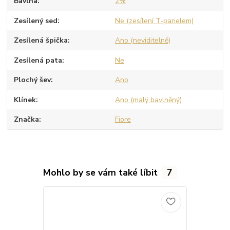
Bavlna
2%
Zesílený sed
Ne (zesílení T-panelem)
Zesílená špička
Ano (neviditelně)
Zesílená pata
Ne
Plochý šev
Ano
Klínek
Ano (malý bavlněný)
Značka
Fiore
Mohlo by se vám také líbit
7