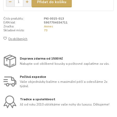
Přidat do košíku
Číslo produktu:
PKI-0015-013
EAN kód:
5907704034711
Značka:
Annes
Skladové místo:
73
Do oblíbených
Doprava zdarma od 1500 Kč
Nakupte své oblíbené kousky a poštovné zaplatíme za vás.
Pečlivá expedice
Vaše objednávky balíme s maximální péčí a odesíláme 2x
týdně.
Tradice a spolehlivost
Již od roku 2010 oblékáme vaše nohy do luxusu. Děkujeme!