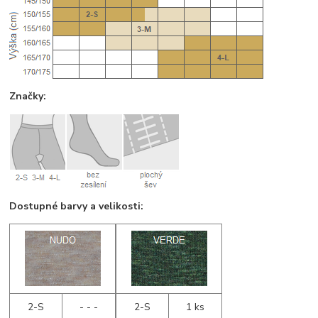
Značky:
Dostupné barvy a velikosti:
2-S
- - -
2-S
1 ks