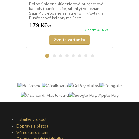
Poloprůhledné 40denierové punčochové
Neprůhledné
kalhoty (punčocháče, silonky) Veneziana
kalhoty (pun
Satin 40 vyrobené z matného mikrovlákna.
matného mik
Punčochové kalhoty mají nez...
mají zesílený
179 Kč
274 Kč
/
ks
/
ks
Skladem 434 ks
Zvolit variantu
Tabulky velikostí
Doprava a platba
Věrnostní systém