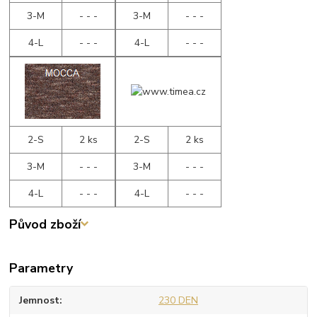
3-M
- - -
3-M
- - -
4-L
- - -
4-L
- - -
2-S
2 ks
2-S
2 ks
3-M
- - -
3-M
- - -
4-L
- - -
4-L
- - -
Původ zboží
Parametry
Jemnost
230 DEN