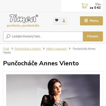
0
ks
za
0 Kč
Menu
Hledat
Úvod
Punčocháče a silonky
Módní vzorované
Punčocháče Annes
Viento
Punčocháče Annes Viento