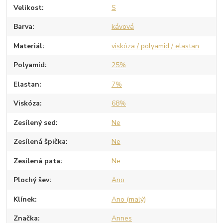
Velikost
S
Barva
kávová
Materiál
viskóza / polyamid / elastan
Polyamid
25%
Elastan
7%
Viskóza
68%
Zesílený sed
Ne
Zesílená špička
Ne
Zesílená pata
Ne
Plochý šev
Ano
Klínek
Ano (malý)
Značka
Annes