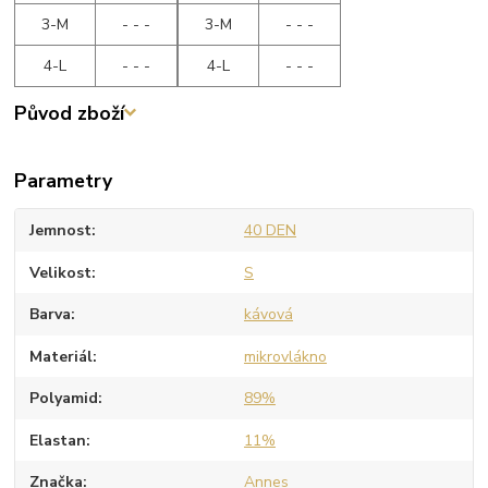
3-M
- - -
3-M
- - -
4-L
- - -
4-L
- - -
Původ zboží
Parametry
Jemnost
40 DEN
Velikost
S
Barva
kávová
Materiál
mikrovlákno
Polyamid
89%
Elastan
11%
Značka
Annes