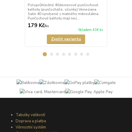
Poloprůhledné 40denierové punčochové
Neprůhledné
kalhoty (punčocháče, silonky) Veneziana
kalhoty (pun
Satin 40 vyrobené z matného mikrovlákna.
matného mik
Punčochové kalhoty mají nez...
mají zesílený
179 Kč
274 Kč
/
ks
/
ks
Skladem 434 ks
Zvolit variantu
Tabulky velikostí
Doprava a platba
Věrnostní systém