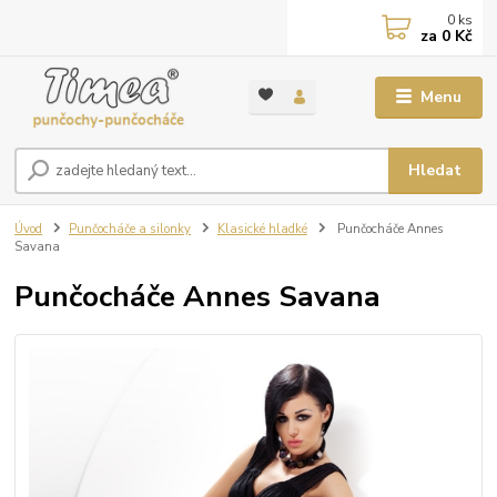
0
ks
za
0 Kč
Menu
Hledat
Úvod
Punčocháče a silonky
Klasické hladké
Punčocháče Annes
Savana
Punčocháče Annes Savana