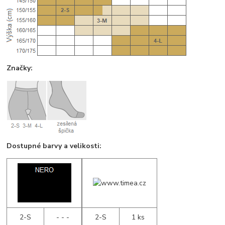
Značky:
Dostupné barvy a velikosti:
2-S
- - -
2-S
1 ks