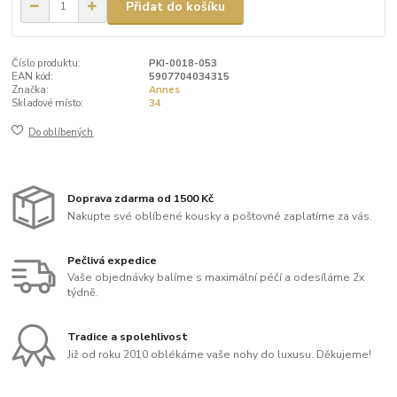
Přidat do košíku
Číslo produktu:
PKI-0018-053
EAN kód:
5907704034315
Značka:
Annes
Skladové místo:
34
Do oblíbených
Doprava zdarma od 1500 Kč
Nakupte své oblíbené kousky a poštovné zaplatíme za vás.
Pečlivá expedice
Vaše objednávky balíme s maximální péčí a odesíláme 2x
týdně.
Tradice a spolehlivost
Již od roku 2010 oblékáme vaše nohy do luxusu. Děkujeme!