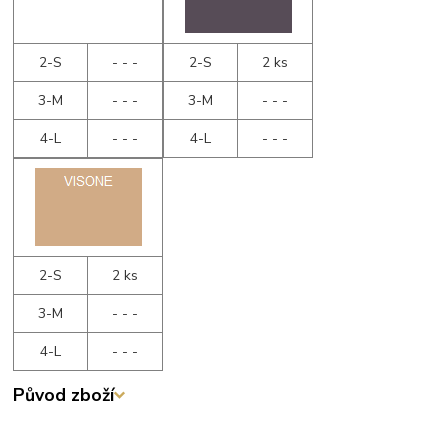
2-S
- - -
2-S
2 ks
3-M
- - -
3-M
- - -
4-L
- - -
4-L
- - -
2-S
2 ks
3-M
- - -
4-L
- - -
Původ zboží