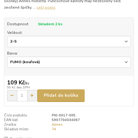
silonky) Annes Roberta. Punčochové kalhoty mají nezesílený sed,
zesílené špičky, ...
celý popis
Dostupnost
Skladem 2 ks
Velikost:
Barva:
109 Kč
/
ks
90 Kč
bez DPH
Přidat do košíku
Číslo produktu:
PKI-0017-005
EAN kód:
5907704034087
Značka:
Annes
Skladové místo:
74