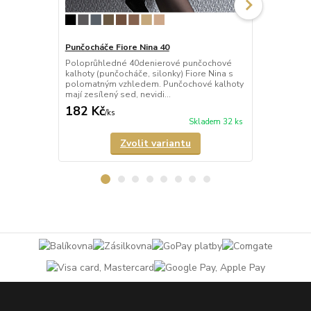
Punčocháče Fiore Nina 40
Punčocháče 
Poloprůhledné 40denierové punčochové
Průhledné 2
kalhoty (punčocháče, silonky) Fiore Nina s
(punčocháče,
polomatným vzhledem. Punčochové kalhoty
matného mik
mají zesílený sed, nevidi...
mají nezesíl
182 Kč
189 Kč
/
ks
/
ks
Skladem 32 ks
Zvolit variantu