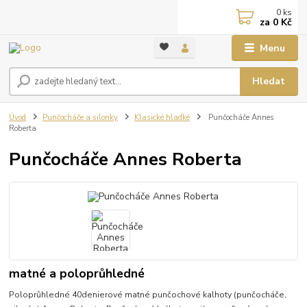
0
ks
za
0 Kč
Menu
Hledat
Úvod
Punčocháče a silonky
Klasické hladké
Punčocháče Annes
Roberta
Punčocháče Annes Roberta
matné a poloprůhledné
Poloprůhledné 40denierové matné punčochové kalhoty (punčocháče,