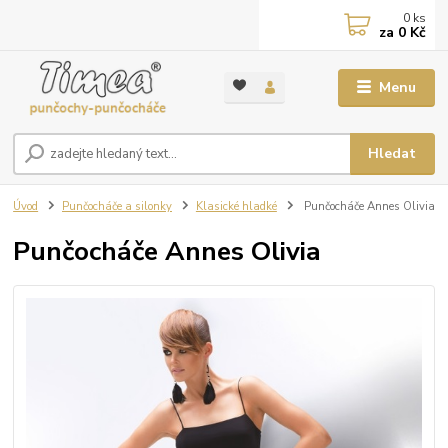
0
ks
za
0 Kč
Menu
Hledat
Úvod
Punčocháče a silonky
Klasické hladké
Punčocháče Annes Olivia
Punčocháče Annes Olivia