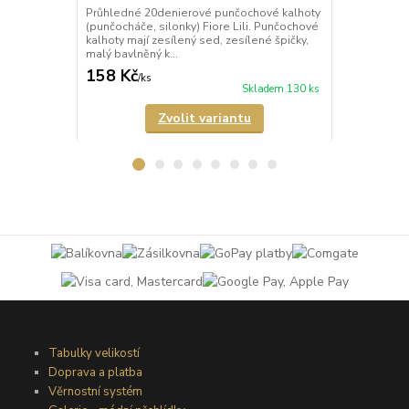
Průhledné 20denierové punčochové kalhoty
Průhledné 2
(punčocháče, silonky) Fiore Lili. Punčochové
(punčocháče,
kalhoty mají zesílený sed, zesílené špičky,
matného mik
malý bavlněný k...
mají nezesíl
158 Kč
189 Kč
/
ks
/
ks
Skladem 130 ks
Zvolit variantu
Tabulky velikostí
Doprava a platba
Věrnostní systém