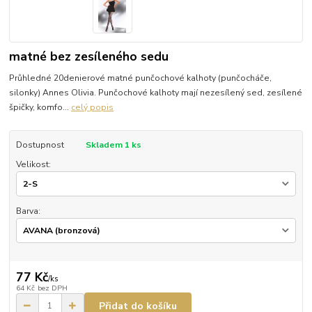
matné bez zesíleného sedu
Průhledné 20denierové matné punčochové kalhoty (punčocháče,
silonky) Annes Olivia. Punčochové kalhoty mají nezesílený sed, zesílené
špičky, komfo...
celý popis
Dostupnost
Skladem 1 ks
Velikost:
Barva:
77 Kč
/
ks
64 Kč
bez DPH
Přidat do košíku