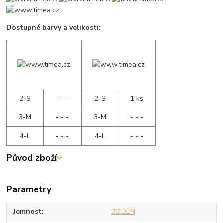
Dostupné barvy a velikosti:
2-S
- - -
2-S
1 ks
3-M
- - -
3-M
- - -
4-L
- - -
4-L
- - -
Původ zboží
Parametry
Jemnost
20 DEN