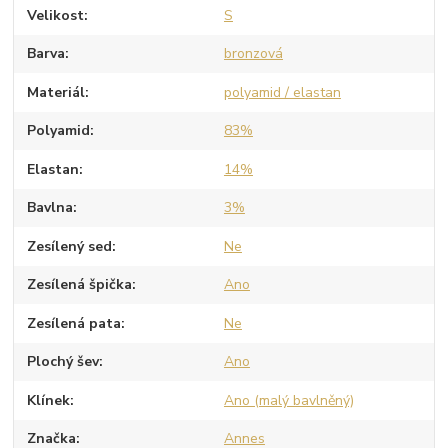
Velikost
S
Barva
bronzová
Materiál
polyamid / elastan
Polyamid
83%
Elastan
14%
Bavlna
3%
Zesílený sed
Ne
Zesílená špička
Ano
Zesílená pata
Ne
Plochý šev
Ano
Klínek
Ano (malý bavlněný)
Značka
Annes