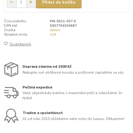
Přidat do košíku
Číslo produktu:
PKI-0011-007-E
EAN kód:
5907704034667
Značka:
Annes
Skladové místo:
119
Do oblíbených
Doprava zdarma od 1500 Kč
Nakupte své oblíbené kousky a poštovné zaplatíme za vás.
Pečlivá expedice
Vaše objednávky balíme s maximální péčí a odesíláme 2x
týdně.
Tradice a spolehlivost
Již od roku 2010 oblékáme vaše nohy do luxusu. Děkujeme!