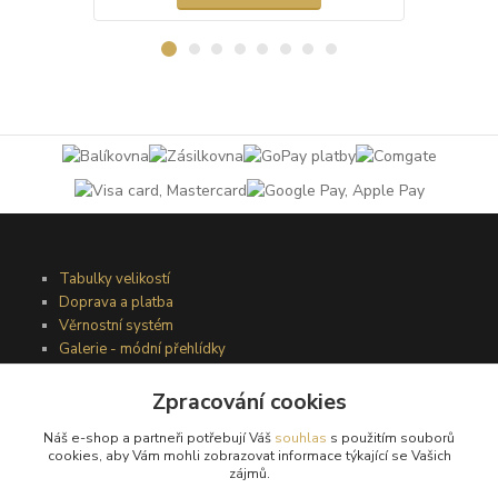
Tabulky velikostí
Doprava a platba
Věrnostní systém
Galerie - módní přehlídky
Zpracování cookies
Podmínky užití webového rozhraní
Náš e-shop a partneři potřebují Váš
souhlas
s použitím souborů
Obchodní podmínky
cookies, aby Vám mohli zobrazovat informace týkající se Vašich
Ochrana osobních údajů
zájmů.
Kontakty