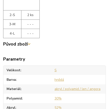
2-S
2 ks
3-M
- - -
4-L
- - -
Původ zboží
Parametry
Velikost
S
Barva
hnědá
Materiál
akryl / polyamid / len / angora
Polyamid
30%
Akryl
52%