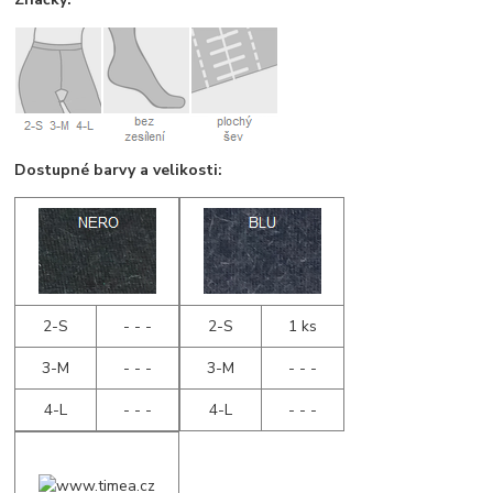
Dostupné barvy a velikosti:
2-S
- - -
2-S
1 ks
3-M
- - -
3-M
- - -
4-L
- - -
4-L
- - -