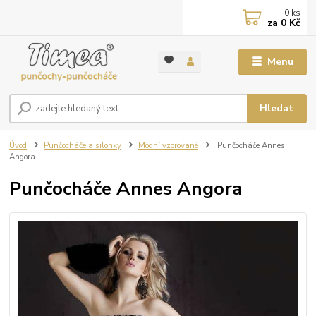
0
ks
za
0 Kč
Menu
Hledat
Úvod
Punčocháče a silonky
Módní vzorované
Punčocháče Annes
Angora
Punčocháče Annes Angora