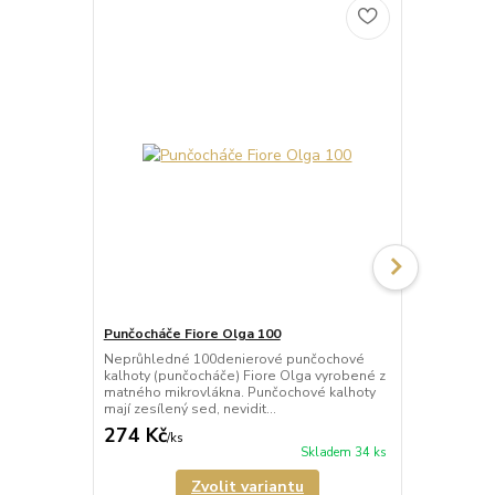
Punčocháče Fiore Olga 100
Punčocháče 
Neprůhledné 100denierové punčochové
Neprůhledné
kalhoty (punčocháče) Fiore Olga vyrobené z
kalhoty (pun
matného mikrovlákna. Punčochové kalhoty
matného mik
mají zesílený sed, nevidit...
mají zesílený
274 Kč
247 Kč
/
ks
/
ks
Skladem 34 ks
Zvolit variantu