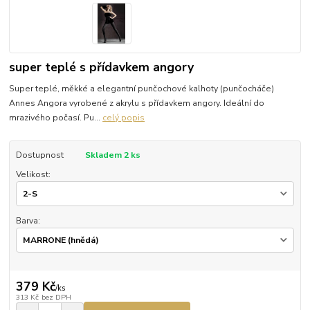
super teplé s přídavkem angory
Super teplé, měkké a elegantní punčochové kalhoty (punčocháče)
Annes Angora vyrobené z akrylu s přídavkem angory. Ideální do
mrazivého počasí. Pu...
celý popis
Dostupnost
Skladem 2 ks
Velikost:
Barva:
379 Kč
/
ks
313 Kč
bez DPH