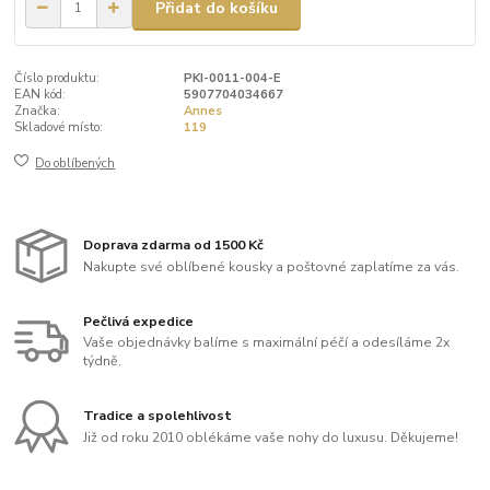
Přidat do košíku
Číslo produktu:
PKI-0011-004-E
EAN kód:
5907704034667
Značka:
Annes
Skladové místo:
119
Do oblíbených
Doprava zdarma od 1500 Kč
Nakupte své oblíbené kousky a poštovné zaplatíme za vás.
Pečlivá expedice
Vaše objednávky balíme s maximální péčí a odesíláme 2x
týdně.
Tradice a spolehlivost
Již od roku 2010 oblékáme vaše nohy do luxusu. Děkujeme!