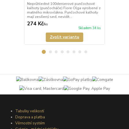
Neprůhledné 100denierové punčochové
Neprůhledné
kalhoty (punčocháče) Fiore Olga vyrobené z
kalhoty (pun
matného mikrovlákna. Punčochové kalhoty
matného mik
mají zesílený sed, nevidit...
mají zesílený
274 Kč
247 Kč
/
ks
/
ks
Skladem 34 ks
Zvolit variantu
Tabulky velikostí
Doprava a platba
Věrnostní systém