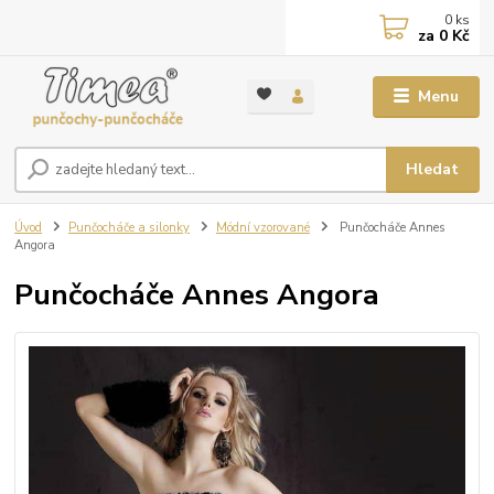
0
ks
za
0 Kč
Menu
Hledat
Úvod
Punčocháče a silonky
Módní vzorované
Punčocháče Annes
Angora
Punčocháče Annes Angora