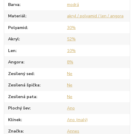
Barva
modrá
Materiál
akryl / polyamid / len / angora
Polyamid
30%
Akryl
52%
Len
10%
Angora
8%
Zesílený sed
Ne
Zesílená špička
Ne
Zesílená pata
Ne
Plochý šev
Ano
Klínek
Ano (malý)
Značka
Annes