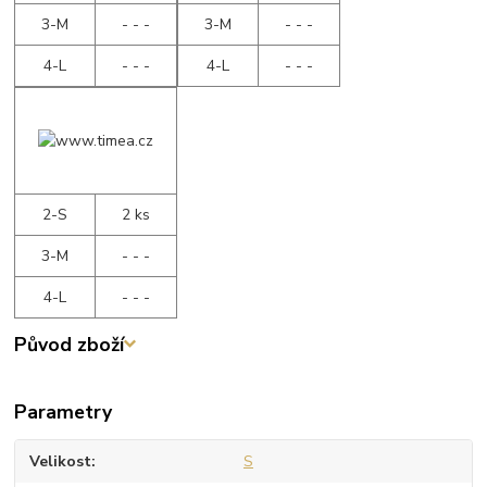
3-M
- - -
3-M
- - -
4-L
- - -
4-L
- - -
2-S
2 ks
3-M
- - -
4-L
- - -
Původ zboží
Parametry
Velikost
S