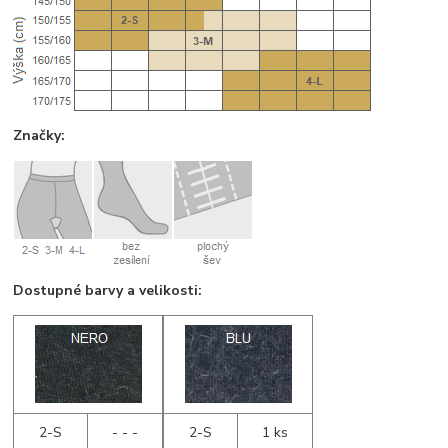
Značky:
Dostupné barvy a velikosti:
2-S
- - -
2-S
1 ks