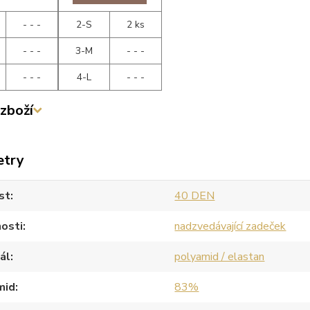
- - -
2-S
2 ks
- - -
3-M
- - -
- - -
4-L
- - -
zboží
etry
st
40 DEN
osti
nadzvedávající zadeček
ál
polyamid / elastan
mid
83%