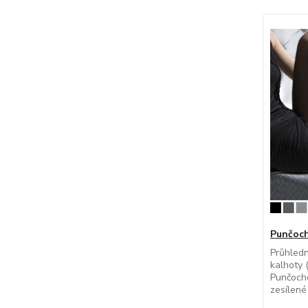
Punčochá
Průhled
kalhoty (
Punčocho
zesílené 