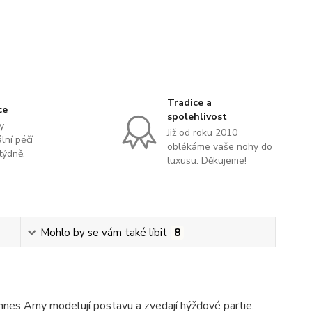
Tradice a
ce
spolehlivost
y
Již od roku 2010
lní péčí
oblékáme vaše nohy do
týdně.
luxusu. Děkujeme!
Mohlo by se vám také líbit
8
nnes Amy modelují postavu a zvedají hýžďové partie.