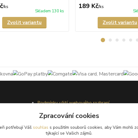
č
189 Kč
/
ks
/
ks
Skladem 130 ks
Sk
Zvolit variantu
Zvolit variantu
Podmínky užití webového rozhraní
Obchodní podmínky
Zpracování cookies
Ochrana osobních údajů
Kontakty
eři potřebují Váš
souhlas
s použitím souborů cookies, aby Vám mohli z
týkající se Vašich zájmů.