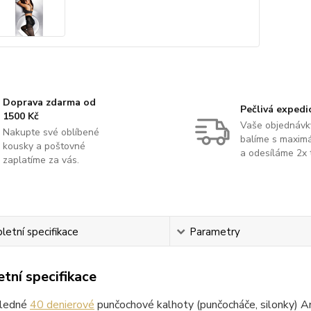
Doprava zdarma od
Pečlivá expedi
1500 Kč
Vaše objednávk
Nakupte své oblíbené
balíme s maximá
kousky a poštovné
a odesíláme 2x 
zaplatíme za vás.
etní specifikace
Parametry
tní specifikace
hledné
40 denierové
punčochové kalhoty (punčocháče, silonky) A