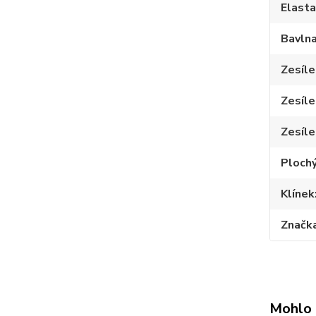
Elast
Bavln
Zesíle
Zesíle
Zesíle
Plochý
Klínek
Značk
Mohlo 