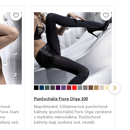
Punčocháče Fiore Olga 100
Pu
chové
Neprůhledné 100denierové punčochové
Po
Fiore Alani
kalhoty (punčocháče) Fiore Olga vyrobené
kal
na.
z matného mikrovlákna. Punčochové
po
ílený sed...
kalhoty mají zesílený sed, nevidit...
kal