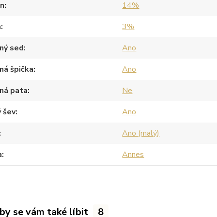
an
14%
a
3%
ný sed
Ano
ná špička
Ano
ná pata
Ne
 šev
Ano
Ano (malý)
a
Annes
by se vám také líbit
8