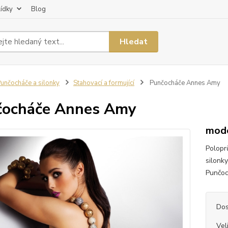
lídky
Blog
Hledat
unčocháče a silonky
Stahovací a formující
Punčocháče Annes Amy
čocháče Annes Amy
mode
Polopr
silonk
Punčoc
Dos
Vel