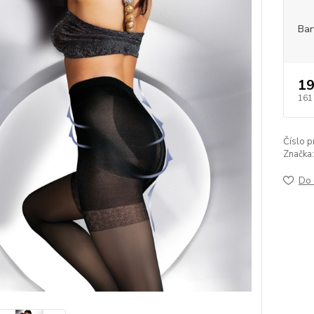
Bar
19
161
Číslo p
Značka:
Do 