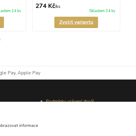
274 Kč
1
/
ks
ladem 14 ks
Skladem 34 ks
Zvolit variantu
Podmínky vrácení zboží
Reklamační řád
obrazovat informace