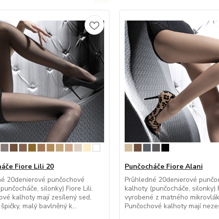
če Fiore Lili 20
Punčocháče Fiore Alani
né 20denierové punčochové
Průhledné 20denierové punčo
punčocháče, silonky) Fiore Lili.
kalhoty (punčocháče, silonky) 
vé kalhoty mají zesílený sed,
vyrobené z matného mikrovlák
špičky, malý bavlněný k...
Punčochové kalhoty mají nezes