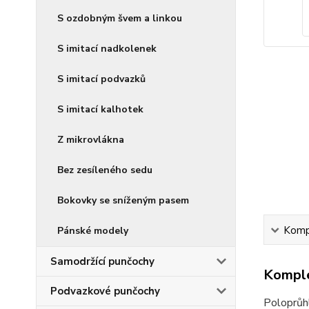
S ozdobným švem a linkou
S imitací nadkolenek
S imitací podvazků
S imitací kalhotek
Z mikrovlákna
Bez zesíleného sedu
Bokovky se sníženým pasem
Kompl
Pánské modely
Samodržící punčochy
Komple
Podvazkové punčochy
Poloprů