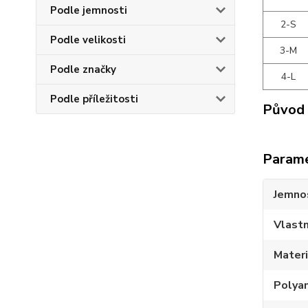
Podle jemnosti
2-S
Podle velikosti
3-M
Podle značky
4-L
Podle příležitosti
Původ 
Param
Jemno
Vlastn
Materi
Polya