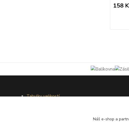
158 K
Tabulky velikostí
Doprava a platba
Věrnostní systém
Galerie - módní přehlídky
Náš e-shop a partn