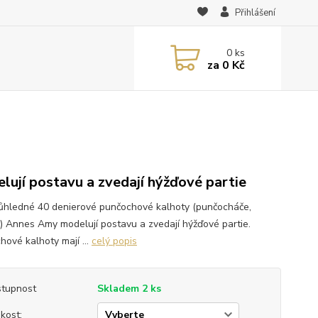
Přihlášení
0
ks
za
0 Kč
lují postavu a zvedají hýžďové partie
ůhledné 40 denierové punčochové kalhoty (punčocháče,
y) Annes Amy modelují postavu a zvedají hýžďové partie.
hové kalhoty mají ...
celý popis
tupnost
Skladem 2 ks
ikost: