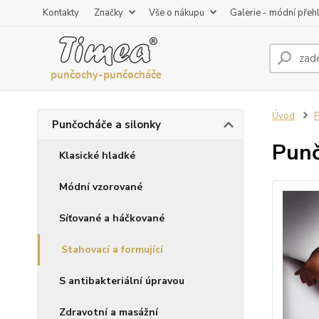
Kontakty
Značky
Vše o nákupu
Galerie - módní přeh
Úvod
P
Punčocháče a silonky
Pun
Klasické hladké
Módní vzorované
Síťované a háčkované
Stahovací a formující
S antibakteriální úpravou
Zdravotní a masážní