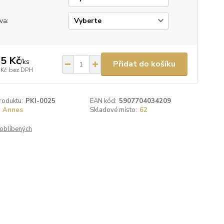
va:
5 Kč
/
ks
Přidat do košíku
 Kč
bez DPH
roduktu:
PKI-0025
EAN kód:
5907704034209
Annes
Skladové místo:
62
oblíbených