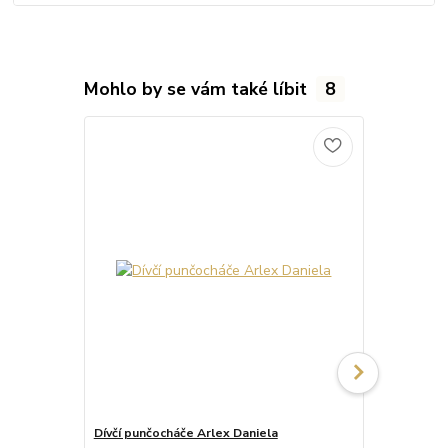
Mohlo by se vám také líbit
8
Dívčí punčocháče Arlex Daniela
Punčocháče