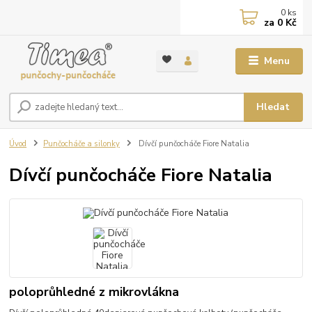
0
ks
za
0 Kč
Menu
Hledat
Úvod
Punčocháče a silonky
Dívčí punčocháče Fiore Natalia
Dívčí punčocháče Fiore Natalia
poloprůhledné z mikrovlákna