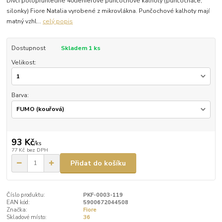
Dívčí poloprůhledné 40denierové punčochové kalhoty (punčocháče,
silonky) Fiore Natalia vyrobené z mikrovlákna. Punčochové kalhoty mají
matný vzhl...
celý popis
Dostupnost
Skladem 1 ks
Velikost:
Barva:
93 Kč
/
ks
77 Kč
bez DPH
Přidat do košíku
Číslo produktu:
PKF-0003-119
EAN kód:
5900672044508
Značka:
Fiore
Skladové místo:
36