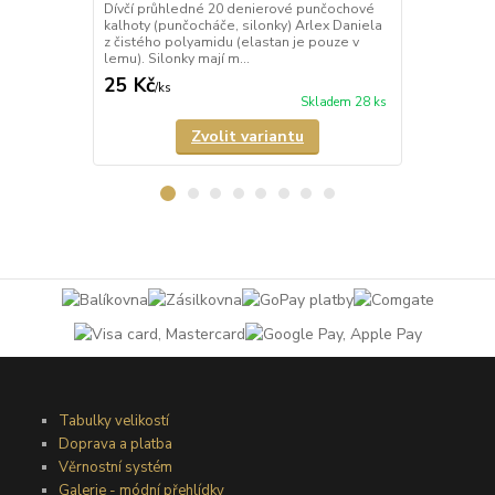
Dívčí průhledné 20 denierové punčochové
Průhledné 2
kalhoty (punčocháče, silonky) Arlex Daniela
kalhoty (pun
z čistého polyamidu (elastan je pouze v
s elastanem.
lemu). Silonky mají m...
zesílený sed,
25 Kč
59 Kč
/
ks
/
ks
Skladem 28 ks
Zvolit variantu
Tabulky velikostí
Doprava a platba
Věrnostní systém
Galerie - módní přehlídky