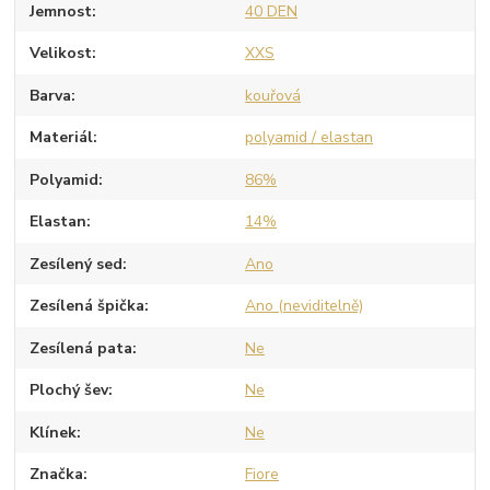
Jemnost
40 DEN
Velikost
XXS
Barva
kouřová
Materiál
polyamid / elastan
Polyamid
86%
Elastan
14%
Zesílený sed
Ano
Zesílená špička
Ano (neviditelně)
Zesílená pata
Ne
Plochý šev
Ne
Klínek
Ne
Značka
Fiore