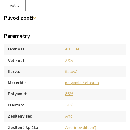
vel. 3
- - -
Původ zboží
Parametry
Jemnost
40 DEN
Velikost
XXS
Barva
fialová
Materiál
polyamid / elastan
Polyamid
86%
Elastan
14%
Zesílený sed
Ano
Zesílená špička
Ano (neviditelně)