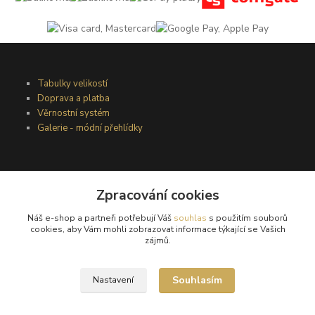
Tabulky velikostí
Doprava a platba
Věrnostní systém
Galerie - módní přehlídky
Podmínky užití webového rozhraní
Zpracování cookies
Obchodní podmínky
Ochrana osobních údajů
Náš e-shop a partneři potřebují Váš
souhlas
s použitím souborů
Kontakty
cookies, aby Vám mohli zobrazovat informace týkající se Vašich
zájmů.
Podmínky vrácení zboží
Souhlasím
Nastavení
Reklamační řád