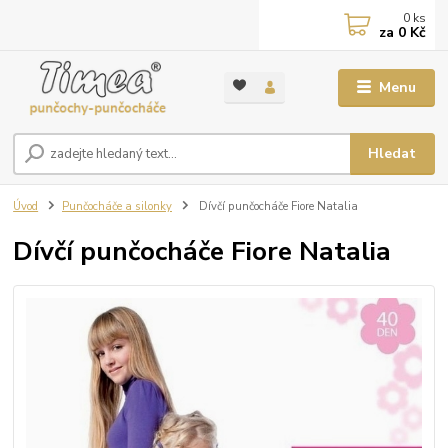
0
ks
za
0 Kč
Menu
Hledat
Úvod
Punčocháče a silonky
Dívčí punčocháče Fiore Natalia
Dívčí punčocháče Fiore Natalia