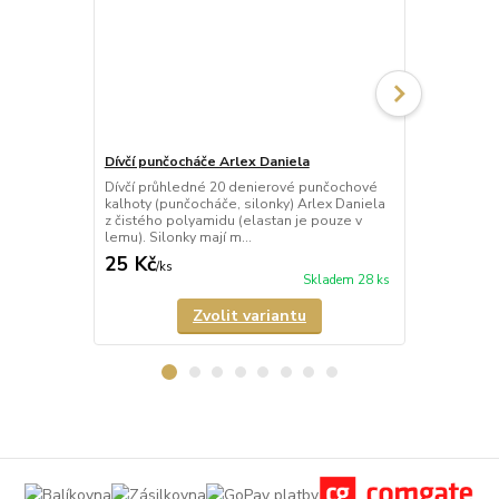
Dívčí punčocháče Arlex Daniela
Punčocháče
Dívčí průhledné 20 denierové punčochové
Průhledné 2
kalhoty (punčocháče, silonky) Arlex Daniela
kalhoty (pun
z čistého polyamidu (elastan je pouze v
s elastanem.
lemu). Silonky mají m...
zesílený sed,
25 Kč
59 Kč
/
ks
/
ks
Skladem 28 ks
Zvolit variantu