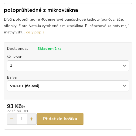
poloprůhledné z mikrovlákna
Dívčí poloprůhledné 40denierové punčochové kalhoty (punčocháče,
silonky) Fiore Natalia vyrobené z mikrovlákna. Punčochové kalhoty mají
matný vzhl...
celý popis
Dostupnost
Skladem 2 ks
Velikost:
Barva:
93 Kč
/
ks
77 Kč
bez DPH
Přidat do košíku