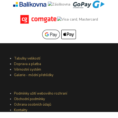
Tabulky velikostí
Doprava a platba
Věrnostní systém
Galerie - módní přehlídky
Podmínky užití webového rozhraní
Obchodní podmínky
Ochrana osobních údajů
Kontakty