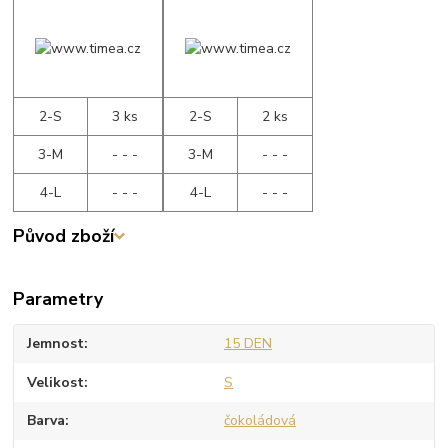
2-S
3 ks
2-S
2 ks
3-M
- - -
3-M
- - -
4-L
- - -
4-L
- - -
Původ zboží
Parametry
Jemnost
15 DEN
Velikost
S
Barva
čokoládová