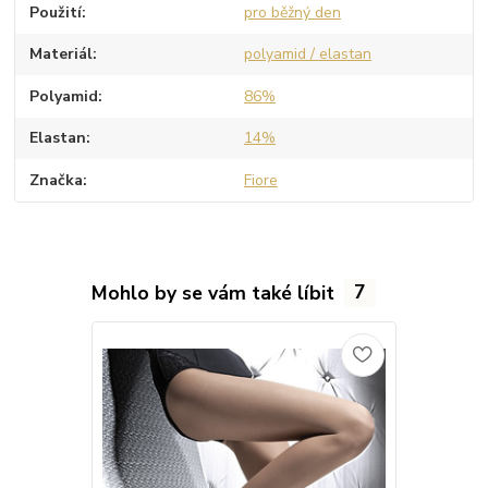
Použití
pro běžný den
Materiál
polyamid / elastan
Polyamid
86%
Elastan
14%
Značka
Fiore
Mohlo by se vám také líbit
7