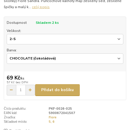
silonky) Fiore Sandra. Punčochové kalhoty mají zesílený sed, zesílené
špičky a malý k...
celý popis
Dostupnost
Skladem 2 ks
Velikost:
Barva:
69 Kč
/
ks
57 Kč
bez DPH
Přidat do košíku
Číslo produktu:
PKF-0026-025
EAN kód:
5900672041507
Značka:
Fiore
Skladové místo:
5, 6