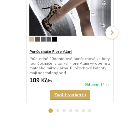
Punčocháče Fiore Alani
Punčocháče F
Průhledné 20denierové punčochové kalhoty
Průhledné 2
(punčocháče, silonky) Fiore Alani vyrobené z
(punčocháče,
matného mikrovlákna. Punčochové kalhoty
kalhoty mají 
mají nezesílený sed...
malý bavlněný
189 Kč
158 Kč
/
ks
/
ks
Skladem 14 ks
Zvolit variantu