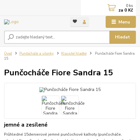
0
ks
za
0 Kč
Menu
Hledat
Úvod
Punčocháče a silonky
Klasické hladké
Punčocháče Fiore Sandra
15
Punčocháče Fiore Sandra 15
jemné a zesílené
Průhledné 15denierové jemné punčochové kalhoty (punčocháče,