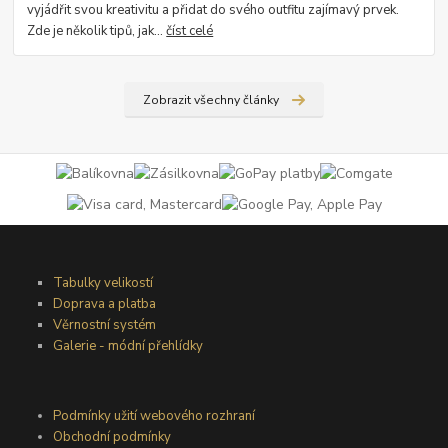
vyjádřit svou kreativitu a přidat do svého outfitu zajímavý prvek.
Zde je několik tipů, jak...
číst celé
Zobrazit všechny články
Tabulky velikostí
Doprava a platba
Věrnostní systém
Galerie - módní přehlídky
Podmínky užití webového rozhraní
Obchodní podmínky