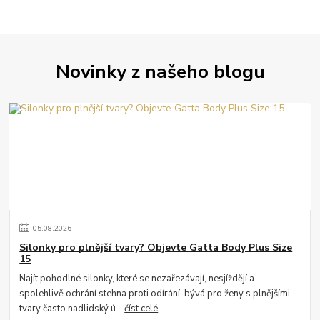
Novinky z našeho blogu
05
.
08
.
2026
Silonky pro plnější tvary? Objevte Gatta Body Plus Size
15
Najít pohodlné silonky, které se nezařezávají, nesjíždějí a
spolehlivě ochrání stehna proti odírání, bývá pro ženy s plnějšími
tvary často nadlidský ú...
číst celé