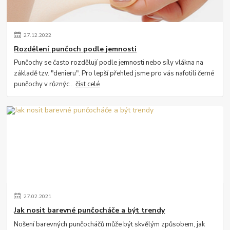
27
.
12
.
2022
Rozdělení punčoch podle jemnosti
Punčochy se často rozdělují podle jemnosti nebo síly vlákna na
základě tzv. "denieru". Pro lepší přehled jsme pro vás nafotili černé
punčochy v různýc...
číst celé
27
.
02
.
2021
Jak nosit barevné punčocháče a být trendy
Nošení barevných punčocháčů může být skvělým způsobem, jak