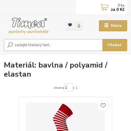
0
ks
za
0 Kč
Menu
Hledat
Materiál: bavlna / polyamid /
elastan
strana
z 1