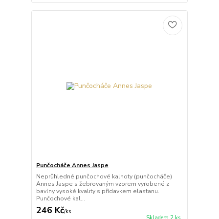
Punčocháče Annes Jaspe
Neprůhledné punčochové kalhoty (punčocháče)
Annes Jaspe s žebrovaným vzorem vyrobené z
bavlny vysoké kvality s přídavkem elastanu.
Punčochové kal...
246 Kč
/
ks
Skladem 2 ks