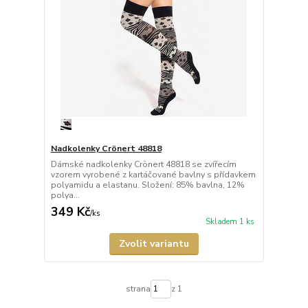
Nadkolenky Crönert 48818
Dámské nadkolenky Crönert 48818 se zvířecím
vzorem vyrobené z kartáčované bavlny s přídavkem
polyamidu a elastanu. Složení: 85% bavlna, 12%
polya...
349 Kč
/
ks
Skladem 1 ks
Zvolit variantu
strana
z 1