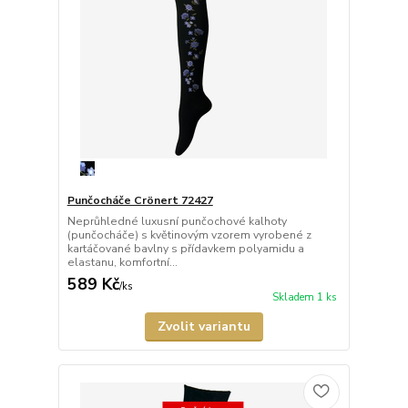
Punčocháče Crönert 72427
Neprůhledné luxusní punčochové kalhoty
(punčocháče) s květinovým vzorem vyrobené z
kartáčované bavlny s přídavkem polyamidu a
elastanu, komfortní...
589 Kč
/
ks
Skladem 1 ks
Zvolit variantu