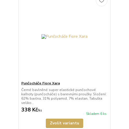
Punčocháče Fiore Xara
Černé bavlněné super elastické punčochové
kalhoty (punčocháče) s barevnými proužky. Složení:
62% bavlna, 31% polyamid, 7% elastan, Tabulka
veliko...
338 Kč
/
ks
Skladem 6 ks
Zvolit variantu