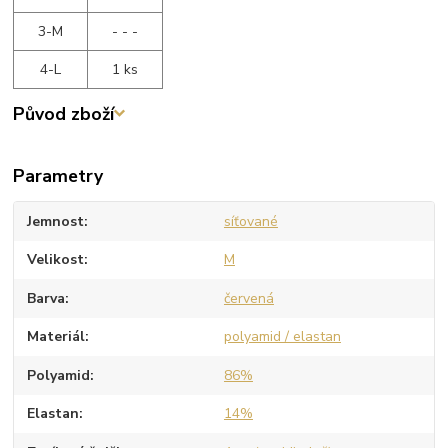
3-M
- - -
4-L
1 ks
Původ zboží
Parametry
Jemnost
síťované
Velikost
M
Barva
červená
Materiál
polyamid / elastan
Polyamid
86%
Elastan
14%