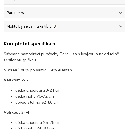
Parametry
Mohlo by se vám také líbit
8
Kompletní specifikace
Síťované samodržící punčochy Fiore Liza s krajkou a neviditelně
zesílenou špičkou.
Složení:
86% polyamid, 14% elastan
Velikost 2-S
délka chodidla 23-24 cm
délka nohy 70-72 cm
obvod stehna 52-56 cm
Velikost 3-M
délka chodidla 25-26 cm
délka nohy 74-78 cm