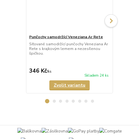
Punčochy samodržící Veneziana Ar Rete
Punčochy sam
Síťované samodržící punčochy Veneziana Ar
Průhledné 2
Rete s krajkovým lemem a nezesílenou
punčochy Fio
špičkou.
neviditelně 
346 Kč
279 Kč
/
ks
/
ks
Skladem 24 ks
Zvolit variantu