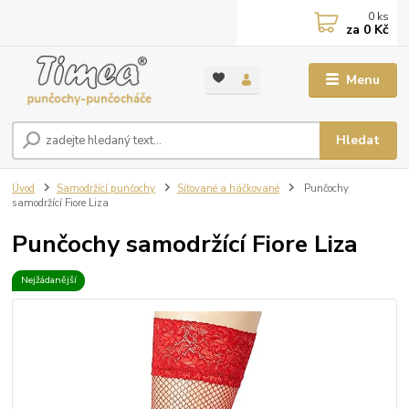
0
ks
za
0 Kč
Menu
Hledat
Úvod
Samodržící punčochy
Síťované a háčkované
Punčochy
samodržící Fiore Liza
Punčochy samodržící Fiore Liza
Nejžádanější