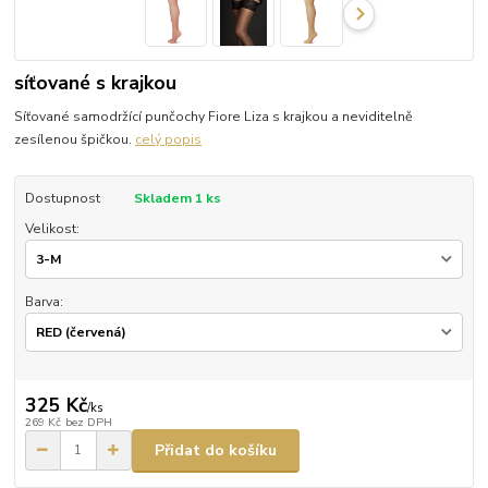
síťované s krajkou
Síťované samodržící punčochy Fiore Liza s krajkou a neviditelně
zesílenou špičkou.
celý popis
Dostupnost
Skladem 1 ks
Velikost:
Barva:
325 Kč
/
ks
269 Kč
bez DPH
Přidat do košíku