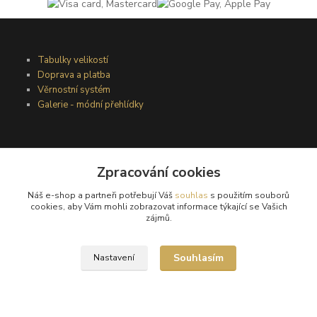
Tabulky velikostí
Doprava a platba
Věrnostní systém
Galerie - módní přehlídky
Podmínky užití webového rozhraní
Obchodní podmínky
Zpracování cookies
Ochrana osobních údajů
Náš e-shop a partneři potřebují Váš
souhlas
s použitím souborů
Kontakty
cookies, aby Vám mohli zobrazovat informace týkající se Vašich
zájmů.
Podmínky vrácení zboží
Souhlasím
Nastavení
Reklamační řád