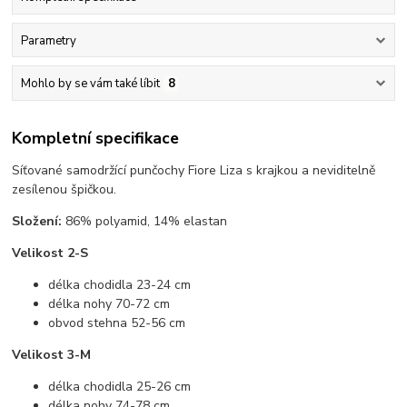
Parametry
Mohlo by se vám také líbit
8
Kompletní specifikace
Síťované samodržící punčochy Fiore Liza s krajkou a neviditelně
zesílenou špičkou.
Složení:
86% polyamid, 14% elastan
Velikost 2-S
délka chodidla 23-24 cm
délka nohy 70-72 cm
obvod stehna 52-56 cm
Velikost 3-M
délka chodidla 25-26 cm
délka nohy 74-78 cm