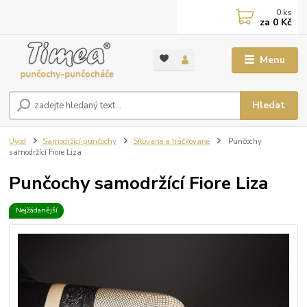
0
ks
za
0 Kč
Menu
Hledat
Úvod
Samodržící punčochy
Síťované a háčkované
Punčochy
samodržící Fiore Liza
Punčochy samodržící Fiore Liza
Nejžádanější