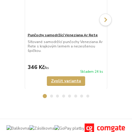
Punčochy samodržící Veneziana Ar Rete
Punčochy sam
Síťované samodržící punčochy Veneziana Ar
Průhledné 2
Rete s krajkovým lemem a nezesílenou
punčochy Fio
špičkou.
neviditelně 
346 Kč
279 Kč
/
ks
/
ks
Skladem 24 ks
Zvolit variantu