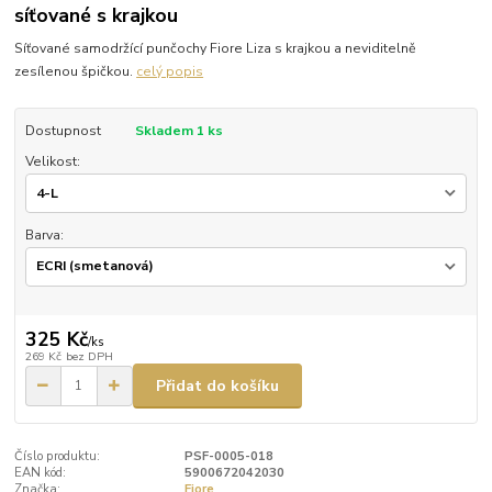
síťované s krajkou
Síťované samodržící punčochy Fiore Liza s krajkou a neviditelně
zesílenou špičkou.
celý popis
Dostupnost
Skladem 1 ks
Velikost:
Barva:
325 Kč
/
ks
269 Kč
bez DPH
Přidat do košíku
Číslo produktu:
PSF-0005-018
EAN kód:
5900672042030
Značka:
Fiore