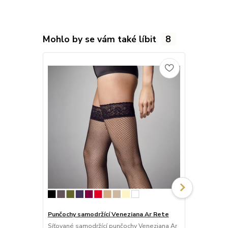
Mohlo by se vám také líbit
8
Punčochy samodržící Veneziana Ar Rete
Punčochy sam
Síťované samodržící punčochy Veneziana Ar
Průhledné 2