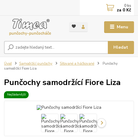
0
ks
za
0 Kč
Menu
Hledat
Úvod
Samodržící punčochy
Síťované a háčkované
Punčochy
samodržící Fiore Liza
Punčochy samodržící Fiore Liza
Nejžádanější