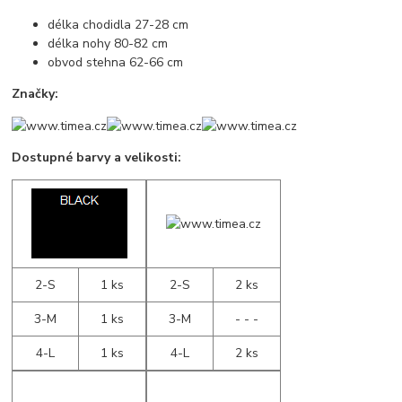
délka chodidla 27-28 cm
délka nohy 80-82 cm
obvod stehna 62-66 cm
Značky:
Dostupné barvy a velikosti:
2-S
1 ks
2-S
2 ks
3-M
1 ks
3-M
- - -
4-L
1 ks
4-L
2 ks