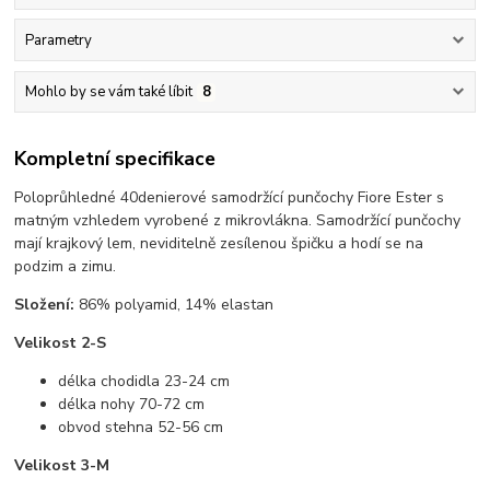
Parametry
Mohlo by se vám také líbit
8
Kompletní specifikace
Poloprůhledné 40denierové samodržící punčochy Fiore Ester s
matným vzhledem vyrobené z mikrovlákna. Samodržící punčochy
mají krajkový lem, neviditelně zesílenou špičku a hodí se na
podzim a zimu.
Složení:
86% polyamid, 14% elastan
Velikost 2-S
délka chodidla 23-24 cm
délka nohy 70-72 cm
obvod stehna 52-56 cm
Velikost 3-M