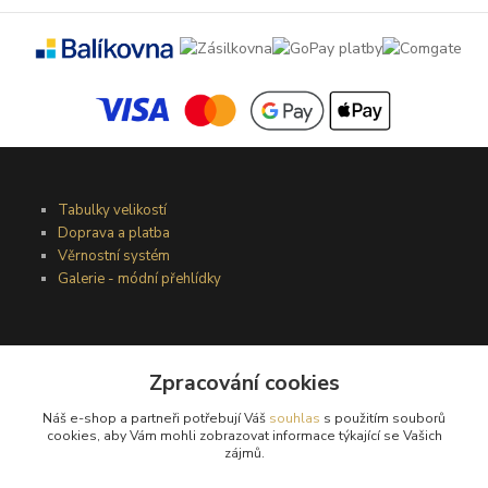
Tabulky velikostí
Doprava a platba
Věrnostní systém
Galerie - módní přehlídky
Podmínky užití webového rozhraní
Zpracování cookies
Obchodní podmínky
Ochrana osobních údajů
Náš e-shop a partneři potřebují Váš
souhlas
s použitím souborů
Kontakty
cookies, aby Vám mohli zobrazovat informace týkající se Vašich
zájmů.