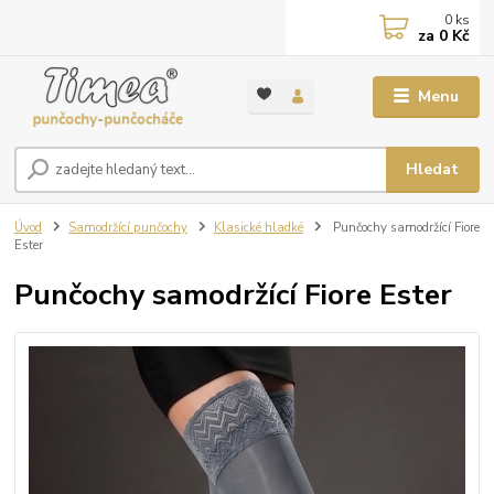
0
ks
za
0 Kč
Menu
Hledat
Úvod
Samodržící punčochy
Klasické hladké
Punčochy samodržící Fiore
Ester
Punčochy samodržící Fiore Ester