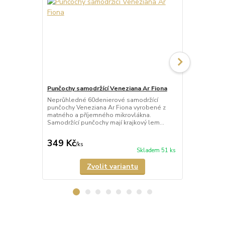
Punčochy samodržící Veneziana Ar Fiona
Punčochy sam
Neprůhledné 60denierové samodržící
Průhledné 1
punčochy Veneziana Ar Fiona vyrobené z
punčochy Ven
matného a příjemného mikrovlákna.
a neviditelně
Samodržící punčochy mají krajkový lem...
XL a 6-XXL j
349 Kč
309 Kč
/
ks
/
ks
Skladem 51 ks
Zvolit variantu