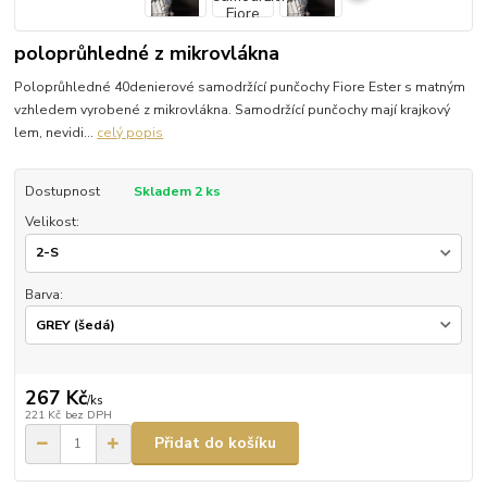
poloprůhledné z mikrovlákna
Poloprůhledné 40denierové samodržící punčochy Fiore Ester s matným
vzhledem vyrobené z mikrovlákna. Samodržící punčochy mají krajkový
lem, nevidi...
celý popis
Dostupnost
Skladem 2 ks
Velikost:
Barva:
267 Kč
/
ks
221 Kč
bez DPH
Přidat do košíku