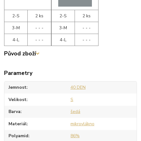
2-S
2 ks
2-S
2 ks
3-M
- - -
3-M
- - -
4-L
- - -
4-L
- - -
Původ zboží
Parametry
Jemnost
40 DEN
Velikost
S
Barva
šedá
Materiál
mikrovlákno
Polyamid
86%