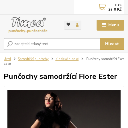
0
ks
za
0 Kč
Menu
Hledat
Úvod
Samodržící punčochy
Klasické hladké
Punčochy samodržící Fiore
Ester
Punčochy samodržící Fiore Ester