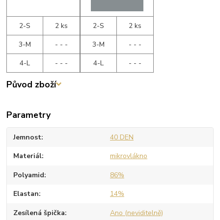
2-S
2 ks
2-S
2 ks
3-M
- - -
3-M
- - -
4-L
- - -
4-L
- - -
Původ zboží
Parametry
Jemnost
40 DEN
Materiál
mikrovlákno
Polyamid
86%
Elastan
14%
Zesílená špička
Ano (neviditelně)