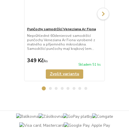
Punčochy samodržící Veneziana Ar Fiona
Punčochy sam
Neprůhledné 60denierové samodržící
Průhledné 1
punčochy Veneziana Ar Fiona vyrobené z
punčochy Ven
matného a příjemného mikrovlákna.
a neviditelně
Samodržící punčochy mají krajkový lem...
XL a 6-XXL j
349 Kč
309 Kč
/
ks
/
ks
Skladem 51 ks
Zvolit variantu