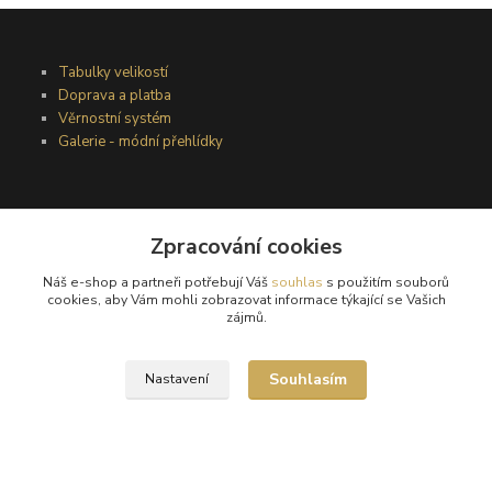
Tabulky velikostí
Doprava a platba
Věrnostní systém
Galerie - módní přehlídky
Podmínky užití webového rozhraní
Obchodní podmínky
Zpracování cookies
Ochrana osobních údajů
Náš e-shop a partneři potřebují Váš
souhlas
s použitím souborů
Kontakty
cookies, aby Vám mohli zobrazovat informace týkající se Vašich
zájmů.
Podmínky vrácení zboží
Souhlasím
Nastavení
Reklamační řád