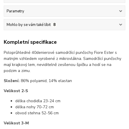
Parametry
Mohlo by se vám také líbit
8
Kompletní specifikace
Poloprůhledné 40denierové samodržící punčochy Fiore Ester s
matným vzhledem vyrobené z mikrovlákna. Samodržící punčochy
mají krajkový lem, neviditelně zesílenou špičku a hodí se na
podzim a zimu.
Složení:
86% polyamid, 14% elastan
Velikost 2-S
délka chodidla 23-24 cm
délka nohy 70-72 cm
obvod stehna 52-56 cm
Velikost 3-M