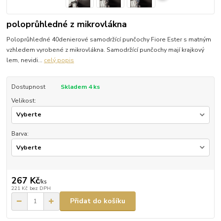
poloprůhledné z mikrovlákna
Poloprůhledné 40denierové samodržící punčochy Fiore Ester s matným
vzhledem vyrobené z mikrovlákna. Samodržící punčochy mají krajkový
lem, nevidi...
celý popis
Dostupnost
Skladem 4 ks
Velikost:
Barva:
267 Kč
/
ks
221 Kč
bez DPH
Přidat do košíku