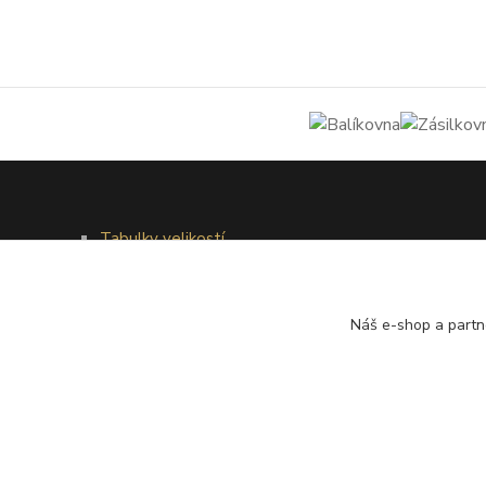
Tabulky velikostí
Doprava a platba
Věrnostní systém
Galerie - módní přehlídky
Náš e-shop a partn
®
© Copyright 2010 – 2026
Timea