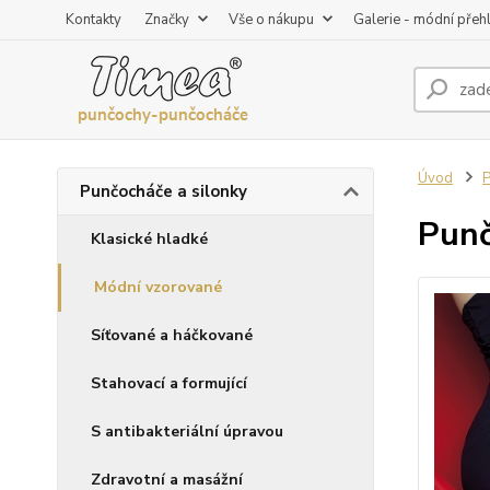
Kontakty
Značky
Vše o nákupu
Galerie - módní přeh
Úvod
P
Punčocháče a silonky
Punč
Klasické hladké
Módní vzorované
Síťované a háčkované
Stahovací a formující
S antibakteriální úpravou
Zdravotní a masážní