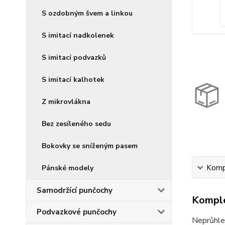
S ozdobným švem a linkou
S imitací nadkolenek
S imitací podvazků
S imitací kalhotek
Z mikrovlákna
Bez zesíleného sedu
Bokovky se sníženým pasem
Kompl
Pánské modely
Samodržící punčochy
Komple
Podvazkové punčochy
Neprůhle