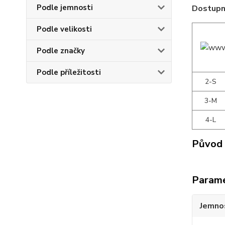
Podle jemnosti
Dostupné
Podle velikosti
Podle značky
Podle příležitosti
2-S
3-M
4-L
Původ 
Param
Jemno