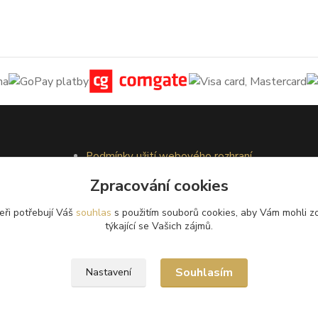
Podmínky užití webového rozhraní
Obchodní podmínky
Zpracování cookies
Ochrana osobních údajů
Kontakty
eři potřebují Váš
souhlas
s použitím souborů cookies, aby Vám mohli z
týkající se Vašich zájmů.
Souhlasím
Nastavení