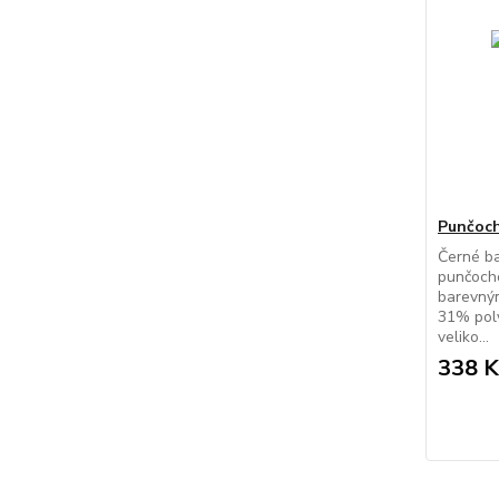
Punčoch
Černé ba
punčocho
barevným
31% pol
veliko...
338 K