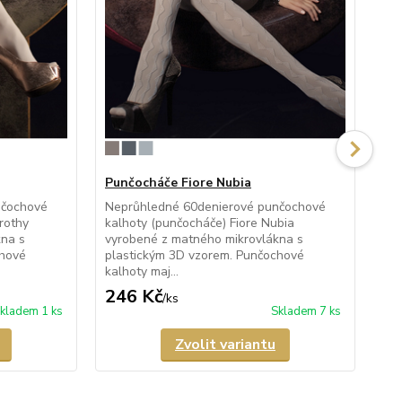
Punčocháče Fiore Nubia
Pu
nčochové
Neprůhledné 60denierové punčochové
Ne
rothy
kalhoty (punčocháče) Fiore Nubia
pun
kna s
vyrobené z matného mikrovlákna s
vyr
chové
plastickým 3D vzorem. Punčochové
opl
kalhoty maj...
mik
246 Kč
2
/
ks
kladem 1 ks
Skladem 7 ks
Zvolit variantu