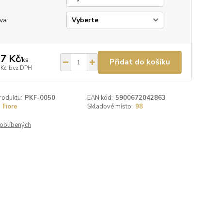
va:
7 Kč
/
ks
Přidat do košíku
 Kč
bez DPH
roduktu:
PKF-0050
EAN kód:
5900672042863
Fiore
Skladové místo:
98
oblíbených