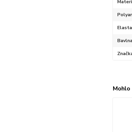
Materi
Polya
Elast
Bavln
Značk
Mohlo 