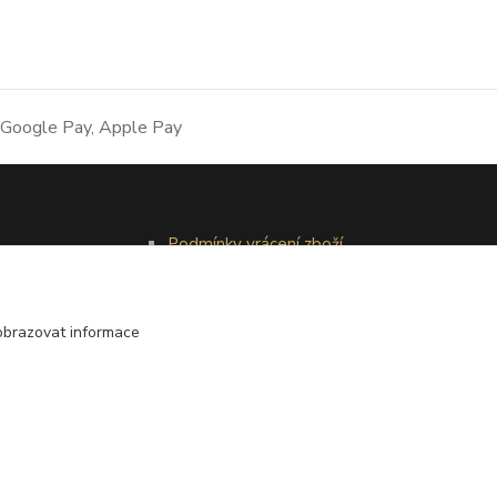
Podmínky vrácení zboží
Reklamační řád
obrazovat informace
Vytvořeno na
Eshop-rychle.cz