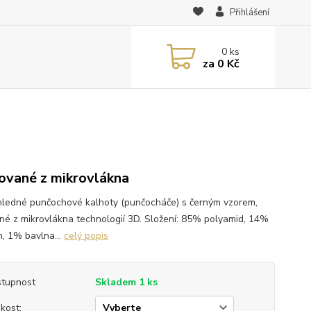
Přihlášení
0
ks
za
0 Kč
ované z mikrovlákna
ledné punčochové kalhoty (punčocháče) s černým vzorem,
né z mikrovlákna technologií 3D. Složení: 85% polyamid, 14%
n, 1% bavlna...
celý popis
tupnost
Skladem 1 ks
ikost: