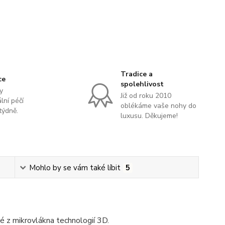
Tradice a
ce
spolehlivost
y
Již od roku 2010
lní péčí
oblékáme vaše nohy do
týdně.
luxusu. Děkujeme!
Mohlo by se vám také líbit
5
 z mikrovlákna technologií 3D.