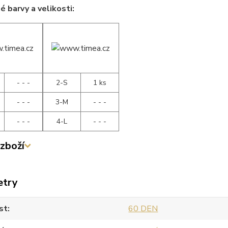
 barvy a velikosti:
- - -
2-S
1 ks
- - -
3-M
- - -
- - -
4-L
- - -
zboží
etry
st
60 DEN