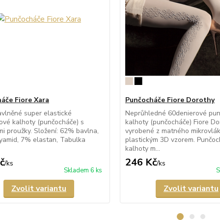
áče Fiore Xara
Punčocháče Fiore Dorothy
vlněné super elastické
Neprůhledné 60denierové pu
vé kalhoty (punčocháče) s
kalhoty (punčocháče) Fiore Do
i proužky. Složení: 62% bavlna,
vyrobené z matného mikrovlá
yamid, 7% elastan, Tabulka
plastickým 3D vzorem. Punčo
kalhoty m...
č
246 Kč
/
ks
/
ks
Skladem 6 ks
S
Zvolit variantu
Zvolit variantu