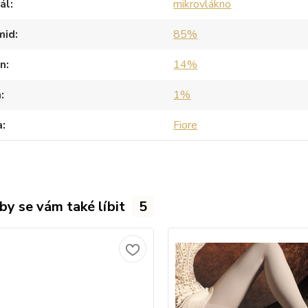
ál
mikrovlákno
mid
85%
an
14%
a
1%
a
Fiore
by se vám také líbit
5