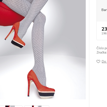
Bar
23
196
Číslo p
Značka:
Do 