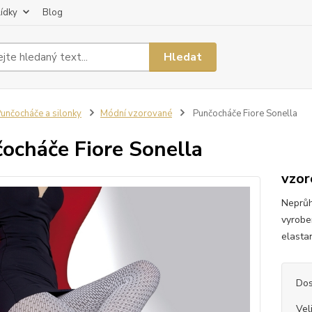
lídky
Blog
Hledat
unčocháče a silonky
Módní vzorované
Punčocháče Fiore Sonella
ocháče Fiore Sonella
vzor
Neprůh
vyrobe
elasta
Dos
Vel