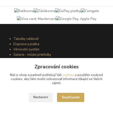
Tabulky velikostí
Doprava a platba
Věrnostní systém
Galerie - módní přehlídky
Zpracování cookies
Podmínky užití webového rozhraní
Náš e-shop a partneři potřebují Váš
souhlas
s použitím souborů
Obchodní podmínky
cookies, aby Vám mohli zobrazovat informace týkající se Vašich
Ochrana osobních údajů
zájmů.
Kontakty
Souhlasím
Nastavení
Podmínky vrácení zboží
Reklamační řád