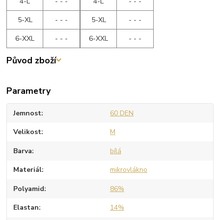
4-L
- - -
4-L
- - -
5-XL
- - -
5-XL
- - -
6-XXL
- - -
6-XXL
- - -
Původ zboží
Parametry
Jemnost
60 DEN
Velikost
M
Barva
bílá
Materiál
mikrovlákno
Polyamid
86%
Elastan
14%