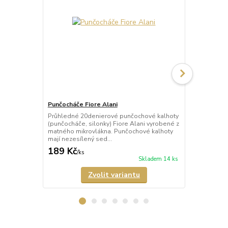
Punčocháče Fiore Alani
Punčocháče 
Průhledné 20denierové punčochové kalhoty
Průhledné 1
(punčocháče, silonky) Fiore Alani vyrobené z
kalhoty (pun
matného mikrovlákna. Punčochové kalhoty
Punčochové k
mají nezesílený sed...
zesílené špič
189 Kč
69 Kč
/
ks
/
ks
Skladem 14 ks
Zvolit variantu