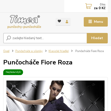
0
ks
za
0 Kč
Menu
Hledat
Úvod
Punčocháče a silonky
Klasické hladké
Punčocháče Fiore Roza
Punčocháče Fiore Roza
Nejžádanější