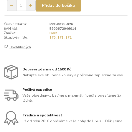
Přidat do košíku
Číslo produktu:
PKF-0025-026
EAN kód:
5900672046014
Značka:
Fiore
Skladové místo:
170, 171, 172
Do oblíbených
Doprava zdarma od 1500 Kč
Nakupte své oblíbené kousky a poštovné zaplatíme za vás.
Pečlivá expedice
Vaše objednávky balíme s maximální péčí a odesíláme 2x
týdně.
Tradice a spolehlivost
Již od roku 2010 oblékáme vaše nohy do luxusu. Děkujeme!