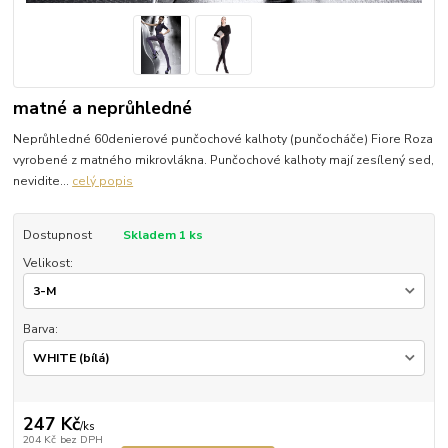
matné a neprůhledné
Neprůhledné 60denierové punčochové kalhoty (punčocháče) Fiore Roza
vyrobené z matného mikrovlákna. Punčochové kalhoty mají zesílený sed,
nevidite...
celý popis
Dostupnost
Skladem 1 ks
Velikost:
Barva:
247 Kč
/
ks
204 Kč
bez DPH