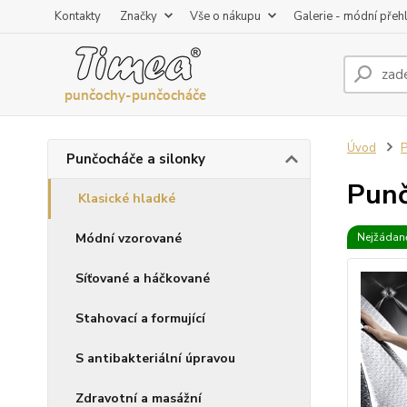
Kontakty
Značky
Vše o nákupu
Galerie - módní přeh
Úvod
P
Punčocháče a silonky
Punč
Klasické hladké
Módní vzorované
Nejžádaně
Síťované a háčkované
Stahovací a formující
S antibakteriální úpravou
Zdravotní a masážní