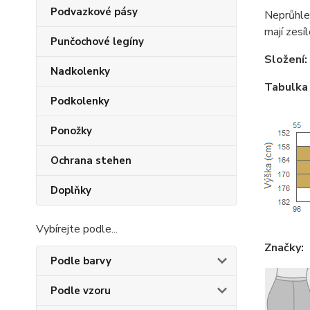
Podvazkové pásy
Neprůhle
mají zesí
Punčochové legíny
Složení:
Nadkolenky
Tabulka 
Podkolenky
Ponožky
Ochrana stehen
Doplňky
Vybírejte podle...
Značky:
Podle barvy
Podle vzoru