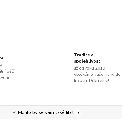
Tradice a
ce
spolehlivost
y
Již od roku 2010
lní péčí
oblékáme vaše nohy do
týdně.
luxusu. Děkujeme!
Mohlo by se vám také líbit
7