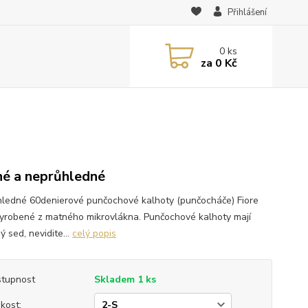
Přihlášení
0
ks
za
0 Kč
é a neprůhledné
ledné 60denierové punčochové kalhoty (punčocháče) Fiore
yrobené z matného mikrovlákna. Punčochové kalhoty mají
ý sed, nevidite...
celý popis
tupnost
Skladem 1 ks
ikost: