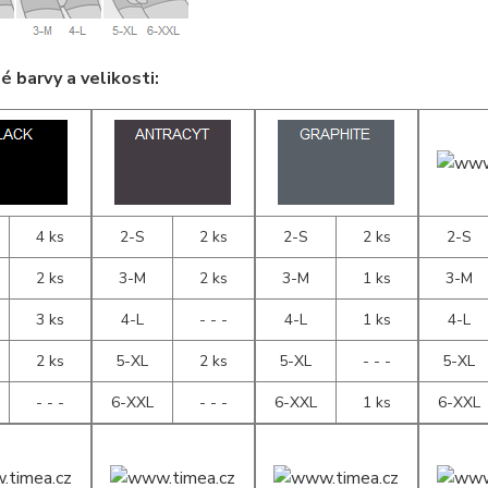
 barvy a velikosti:
4 ks
2-S
2 ks
2-S
2 ks
2-S
2 ks
3-M
2 ks
3-M
1 ks
3-M
3 ks
4-L
- - -
4-L
1 ks
4-L
2 ks
5-XL
2 ks
5-XL
- - -
5-XL
- - -
6-XXL
- - -
6-XXL
1 ks
6-XXL