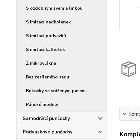
S ozdobným švem a linkou
S imitací nadkolenek
S imitací podvazků
S imitací kalhotek
Z mikrovlákna
Bez zesíleného sedu
Bokovky se sníženým pasem
Pánské modely
Kompl
Samodržící punčochy
Podvazkové punčochy
Komple