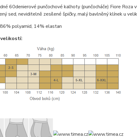
dné 60denierové punčochové kalhoty (punčocháče) Fiore Roza v
lený sed, neviditelně zesílené špičky, malý bavlněný klínek u veli
86% polyamid, 14% elastan
velikostí: