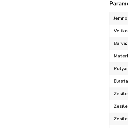
Param
Jemno
Veliko
Barva
Materi
Polya
Elast
Zesíle
Zesíle
Zesíle