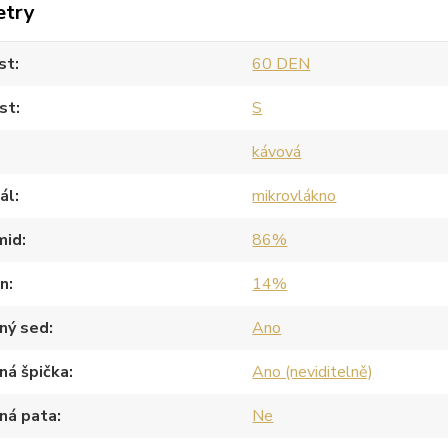
etry
st
60 DEN
st
S
kávová
ál
mikrovlákno
mid
86%
an
14%
ný sed
Ano
ná špička
Ano (neviditelně)
ná pata
Ne