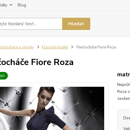
lídky
Blog
Hledat
unčocháče a silonky
Klasické hladké
Punčocháče Fiore Roza
ocháče Fiore Roza
matn
jší
Neprůh
Roza v
zesílen
Dos
Vel