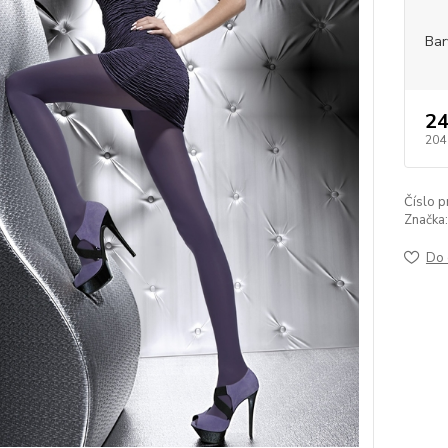
Bar
24
204
Číslo p
Značka:
Do 