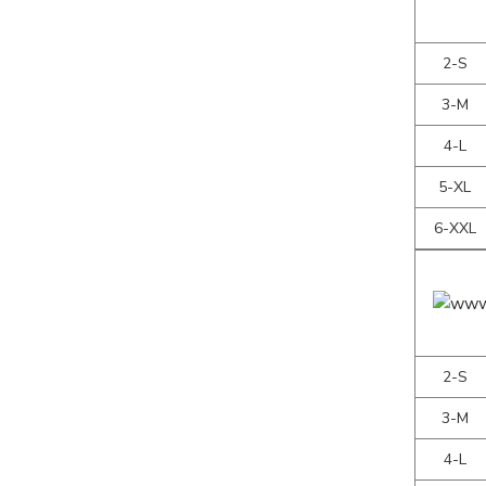
2-S
3-M
4-L
5-XL
6-XXL
2-S
3-M
4-L