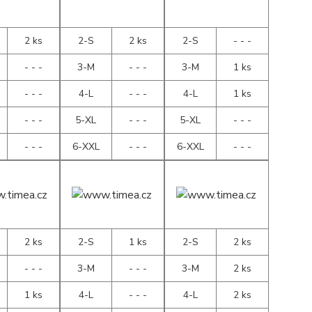
2 ks
2-S
2 ks
2-S
- - -
- - -
3-M
- - -
3-M
1 ks
- - -
4-L
- - -
4-L
1 ks
- - -
5-XL
- - -
5-XL
- - -
- - -
6-XXL
- - -
6-XXL
- - -
2 ks
2-S
1 ks
2-S
2 ks
- - -
3-M
- - -
3-M
2 ks
1 ks
4-L
- - -
4-L
2 ks