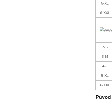
5-XL
6-XXL
2-S
3-M
4-L
5-XL
6-XXL
Původ 