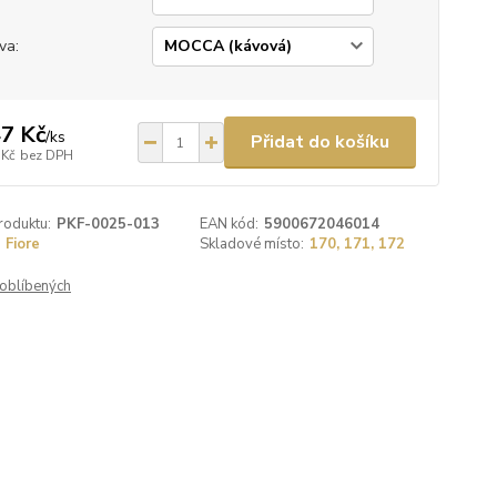
va:
7 Kč
/
ks
Přidat do košíku
 Kč
bez DPH
roduktu:
PKF-0025-013
EAN kód:
5900672046014
Fiore
Skladové místo:
170, 171, 172
oblíbených