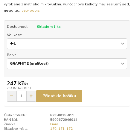
vyrobené z matného mikrovlákna. Punčochové kalhoty mají zesílený sed,
nevidite...
celý popis
Dostupnost
Skladem 1 ks
Velikost:
Barva:
247 Kč
/
ks
204 Kč
bez DPH
Přidat do košíku
Číslo produktu:
PKF-0025-011
EAN kód:
5900672046014
Značka:
Fiore
Skladové místo:
170, 171, 172