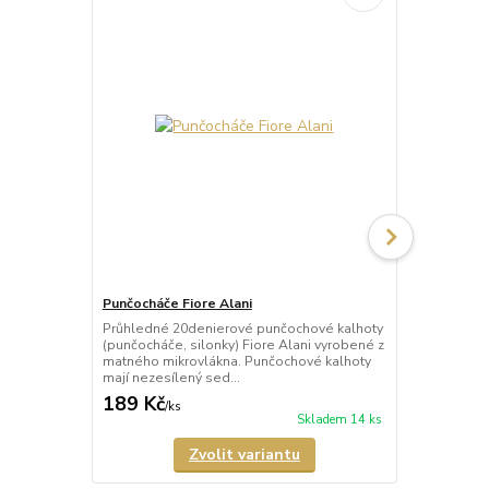
Punčocháče Fiore Alani
Punčocháče 
Průhledné 20denierové punčochové kalhoty
Průhledné 1
(punčocháče, silonky) Fiore Alani vyrobené z
kalhoty (pun
matného mikrovlákna. Punčochové kalhoty
Punčochové k
mají nezesílený sed...
zesílené špič
189 Kč
69 Kč
/
ks
/
ks
Skladem 14 ks
Zvolit variantu