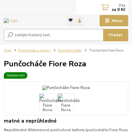
0
ks
za
0 Kč
Menu
Hledat
Úvod
Punčocháče a silonky
Klasické hladké
Punčocháče Fiore Roza
Punčocháče Fiore Roza
Nejžádanější
matné a neprůhledné
Neprůhledné 60denierové punčochové kalhoty (punčocháče) Fiore Roza