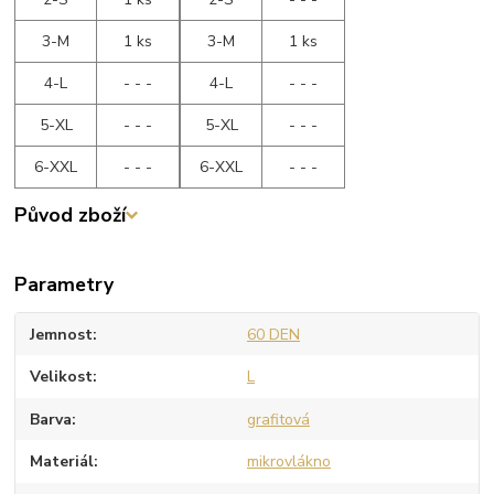
3-M
1 ks
3-M
1 ks
4-L
- - -
4-L
- - -
5-XL
- - -
5-XL
- - -
6-XXL
- - -
6-XXL
- - -
Původ zboží
Parametry
Jemnost
60 DEN
Velikost
L
Barva
grafitová
Materiál
mikrovlákno