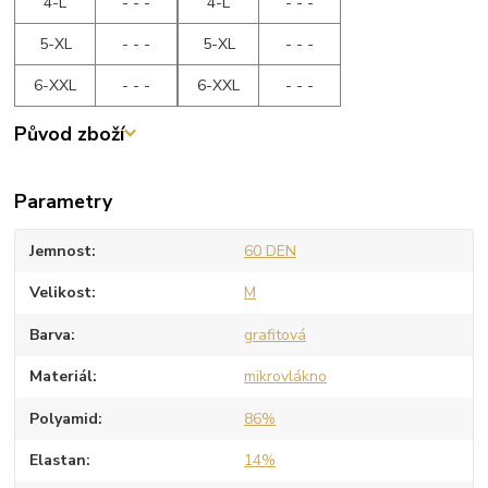
4-L
- - -
4-L
- - -
5-XL
- - -
5-XL
- - -
6-XXL
- - -
6-XXL
- - -
Původ zboží
Parametry
Jemnost
60 DEN
Velikost
M
Barva
grafitová
Materiál
mikrovlákno
Polyamid
86%
Elastan
14%