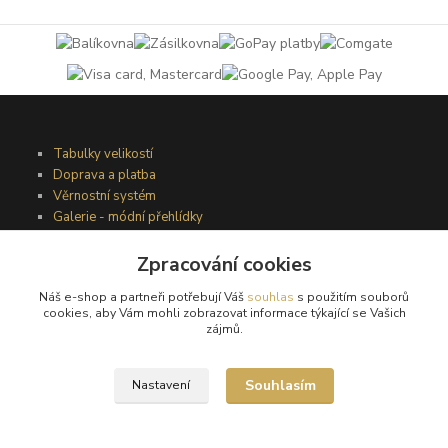
Tabulky velikostí
Doprava a platba
Věrnostní systém
Galerie - módní přehlídky
Zpracování cookies
Podmínky užití webového rozhraní
Náš e-shop a partneři potřebují Váš
souhlas
s použitím souborů
Obchodní podmínky
cookies, aby Vám mohli zobrazovat informace týkající se Vašich
Ochrana osobních údajů
zájmů.
Kontakty
Souhlasím
Nastavení
Podmínky vrácení zboží
Reklamační řád