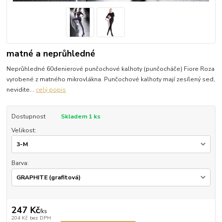
matné a neprůhledné
Neprůhledné 60denierové punčochové kalhoty (punčocháče) Fiore Roza
vyrobené z matného mikrovlákna. Punčochové kalhoty mají zesílený sed,
nevidite...
celý popis
Dostupnost
Skladem 1 ks
Velikost:
Barva:
247 Kč
/
ks
204 Kč
bez DPH