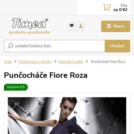
0
ks
za
0 Kč
Menu
Hledat
Úvod
Punčocháče a silonky
Klasické hladké
Punčocháče Fiore Roza
Punčocháče Fiore Roza
Nejžádanější