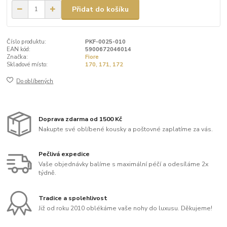
Přidat do košíku
Číslo produktu:
PKF-0025-010
EAN kód:
5900672046014
Značka:
Fiore
Skladové místo:
170, 171, 172
Do oblíbených
Doprava zdarma od 1500 Kč
Nakupte své oblíbené kousky a poštovné zaplatíme za vás.
Pečlivá expedice
Vaše objednávky balíme s maximální péčí a odesíláme 2x
týdně.
Tradice a spolehlivost
Již od roku 2010 oblékáme vaše nohy do luxusu. Děkujeme!