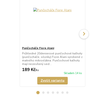
Punčocháče Fiore Alani
Punčocháče 
Průhledné 20denierové punčochové kalhoty
Průhledné 1
(punčocháče, silonky) Fiore Alani vyrobené z
kalhoty (pun
matného mikrovlákna. Punčochové kalhoty
Punčochové k
mají nezesílený sed...
zesílené špič
189 Kč
69 Kč
/
ks
/
ks
Skladem 14 ks
Zvolit variantu