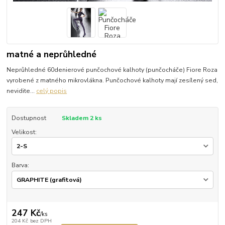
matné a neprůhledné
Neprůhledné 60denierové punčochové kalhoty (punčocháče) Fiore Roza
vyrobené z matného mikrovlákna. Punčochové kalhoty mají zesílený sed,
nevidite...
celý popis
Dostupnost
Skladem 2 ks
Velikost:
Barva:
247 Kč
/
ks
204 Kč
bez DPH