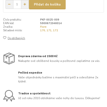
Přidat do košíku
Číslo produktu:
PKF-0025-009
EAN kód:
5900672046014
Značka:
Fiore
Skladové místo:
170, 171, 172
Do oblíbených
Doprava zdarma od 1500 Kč
Nakupte své oblíbené kousky a poštovné zaplatíme za vás.
Pečlivá expedice
Vaše objednávky balíme s maximální péčí a odesíláme 2x
týdně.
Tradice a spolehlivost
Již od roku 2010 oblékáme vaše nohy do luxusu. Děkujeme!