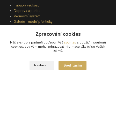
Tabulky velikostí
Doprava a platba
Věrnostní systém
Galerie - módní přehlídky
Zpracování cookies
Podmínky užití webového rozhraní
Náš e-shop a partneři potřebují Váš
souhlas
s použitím souborů
Obchodní podmínky
cookies, aby Vám mohli zobrazovat informace týkající se Vašich
Ochrana osobních údajů
zájmů.
Kontakty
Souhlasím
Nastavení
Podmínky vrácení zboží
Reklamační řád
®
© Copyright 2010 – 2026
Timea
Vytvořeno na
Eshop-rychle.cz