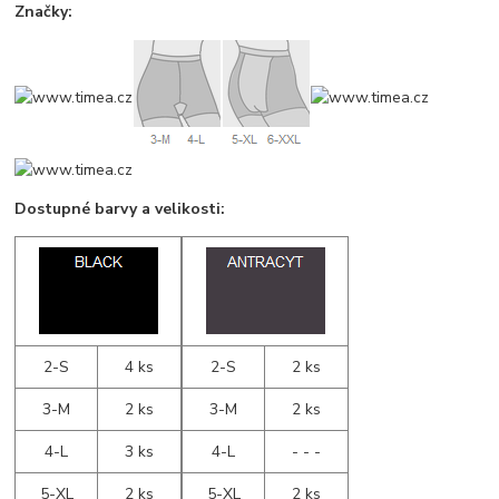
Značky:
Dostupné barvy a velikosti:
2-S
4 ks
2-S
2 ks
3-M
2 ks
3-M
2 ks
4-L
3 ks
4-L
- - -
5-XL
2 ks
5-XL
2 ks