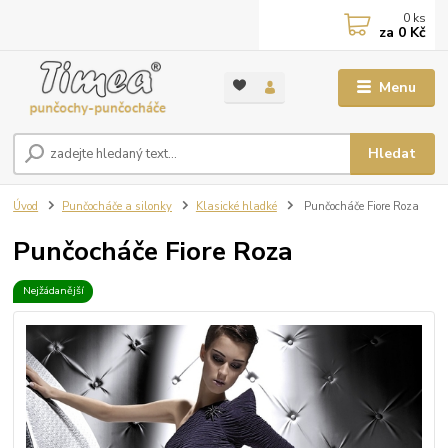
0
ks
za
0 Kč
Menu
Hledat
Úvod
Punčocháče a silonky
Klasické hladké
Punčocháče Fiore Roza
Punčocháče Fiore Roza
Nejžádanější