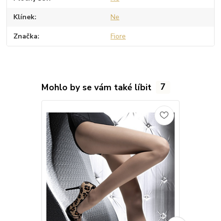
Klínek
Ne
Značka
Fiore
Mohlo by se vám také líbit
7