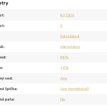
etry
st
60 DEN
st
S
čokoládová
ál
mikrovlákno
mid
86%
an
14%
ný sed
Ano
ná špička
Ano (neviditelně)
ná pata
Ne