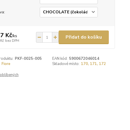
va:
7 Kč
/
ks
Přidat do košíku
 Kč
bez DPH
roduktu:
PKF-0025-005
EAN kód:
5900672046014
Fiore
Skladové místo:
170, 171, 172
oblíbených