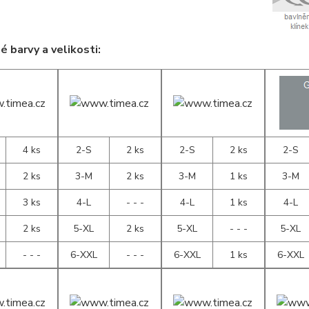
 barvy a velikosti:
4 ks
2-S
2 ks
2-S
2 ks
2-S
2 ks
3-M
2 ks
3-M
1 ks
3-M
3 ks
4-L
- - -
4-L
1 ks
4-L
2 ks
5-XL
2 ks
5-XL
- - -
5-XL
- - -
6-XXL
- - -
6-XXL
1 ks
6-XXL