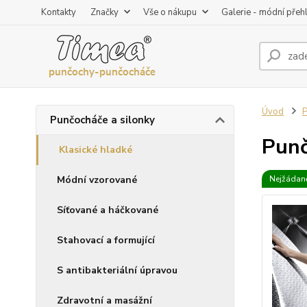
Kontakty
Značky
Vše o nákupu
Galerie - módní přeh
Úvod
P
Punčocháče a silonky
Punč
Klasické hladké
Módní vzorované
Nejžádaně
Síťované a háčkované
Stahovací a formující
S antibakteriální úpravou
Zdravotní a masážní