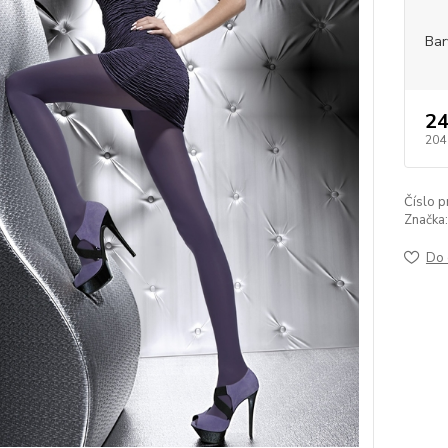
Bar
24
204
Číslo p
Značka:
Do 