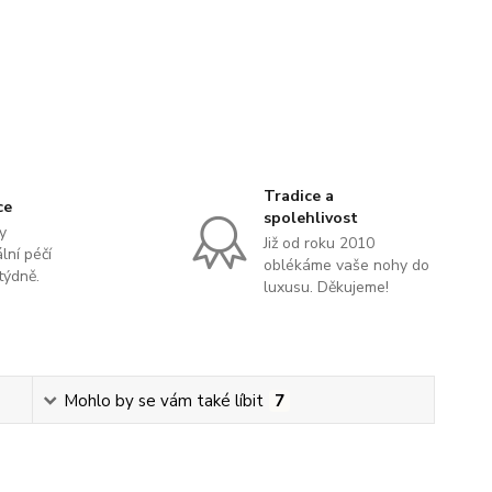
Tradice a
ce
spolehlivost
y
Již od roku 2010
lní péčí
oblékáme vaše nohy do
týdně.
luxusu. Děkujeme!
Mohlo by se vám také líbit
7