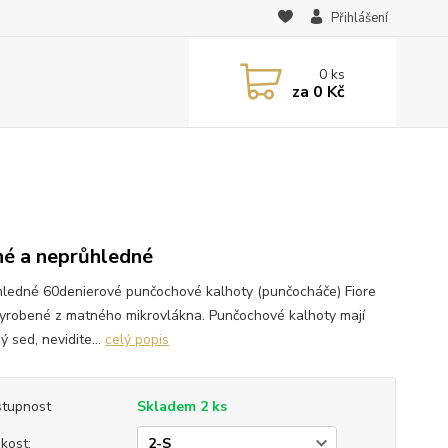
Přihlášení
0
ks
za
0 Kč
é a neprůhledné
ledné 60denierové punčochové kalhoty (punčocháče) Fiore
yrobené z matného mikrovlákna. Punčochové kalhoty mají
ý sed, nevidite...
celý popis
tupnost
Skladem 2 ks
ikost: