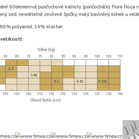
dné 60denierové punčochové kalhoty (punčocháče) Fiore Roza v
lený sed, neviditelně zesílené špičky, malý bavlněný klínek u veli
86% polyamid, 14% elastan
velikostí: