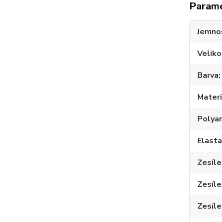
Param
Jemno
Veliko
Barva
Materi
Polya
Elast
Zesíle
Zesíle
Zesíle