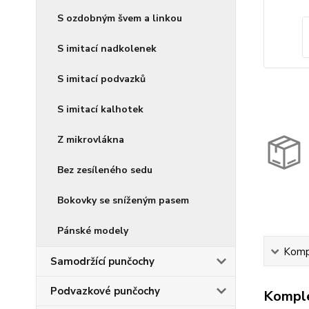
S ozdobným švem a linkou
S imitací nadkolenek
S imitací podvazků
S imitací kalhotek
Z mikrovlákna
Bez zesíleného sedu
Bokovky se sníženým pasem
Pánské modely
Kompl
Samodržící punčochy
Podvazkové punčochy
Komple