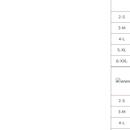
2-S
3-M
4-L
5-XL
6-XXL
2-S
3-M
4-L