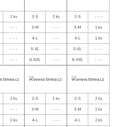
2 ks
2-S
2 ks
2-S
- - -
- - -
3-M
- - -
3-M
1 ks
- - -
4-L
- - -
4-L
1 ks
- - -
5-XL
- - -
5-XL
- - -
- - -
6-XXL
- - -
6-XXL
- - -
2 ks
2-S
1 ks
2-S
2 ks
- - -
3-M
- - -
3-M
2 ks
1 ks
4-L
- - -
4-L
2 ks