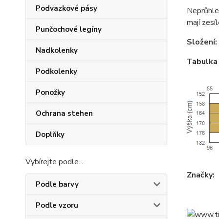
Podvazkové pásy
Neprůhle
mají zesí
Punčochové legíny
Složení:
Nadkolenky
Tabulka 
Podkolenky
Ponožky
Ochrana stehen
Doplňky
Vybírejte podle...
Značky:
Podle barvy
Podle vzoru