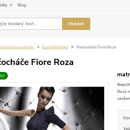
lídky
Blog
Hledat
unčocháče a silonky
Klasické hladké
Punčocháče Fiore Roza
ocháče Fiore Roza
matn
jší
Neprůh
Roza v
zesílen
Dos
Vel