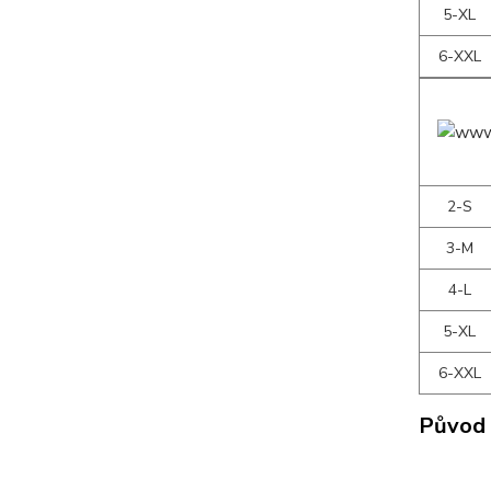
5-XL
6-XXL
2-S
3-M
4-L
5-XL
6-XXL
Původ 