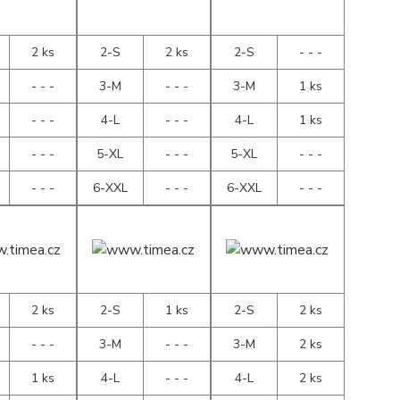
2 ks
2-S
2 ks
2-S
- - -
- - -
3-M
- - -
3-M
1 ks
- - -
4-L
- - -
4-L
1 ks
- - -
5-XL
- - -
5-XL
- - -
- - -
6-XXL
- - -
6-XXL
- - -
2 ks
2-S
1 ks
2-S
2 ks
- - -
3-M
- - -
3-M
2 ks
1 ks
4-L
- - -
4-L
2 ks