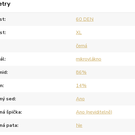
etry
st
60 DEN
st
XL
černá
ál
mikrovlákno
mid
86%
an
14%
ný sed
Ano
ná špička
Ano (neviditelně)
ná pata
Ne