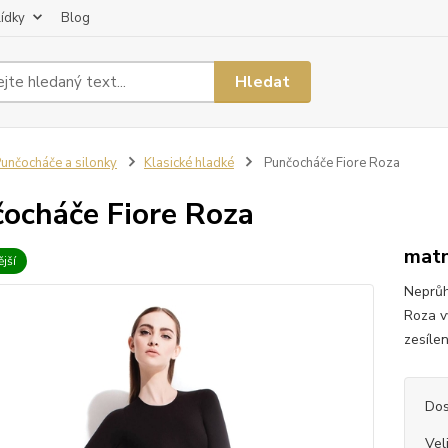
lídky
Blog
Hledat
unčocháče a silonky
Klasické hladké
Punčocháče Fiore Roza
ocháče Fiore Roza
matn
jší
Neprůh
Roza v
zesílen
Dos
Vel