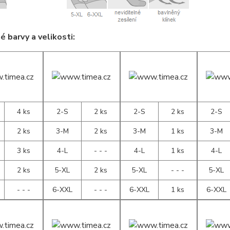
 barvy a velikosti:
4 ks
2-S
2 ks
2-S
2 ks
2-S
2 ks
3-M
2 ks
3-M
1 ks
3-M
3 ks
4-L
- - -
4-L
1 ks
4-L
2 ks
5-XL
2 ks
5-XL
- - -
5-XL
- - -
6-XXL
- - -
6-XXL
1 ks
6-XXL