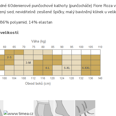
dné 60denierové punčochové kalhoty (punčocháče) Fiore Roza v
lený sed, neviditelně zesílené špičky, malý bavlněný klínek u veli
86% polyamid, 14% elastan
velikostí: