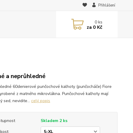
Přihlášení
0
ks
za
0 Kč
é a neprůhledné
ledné 60denierové punčochové kalhoty (punčocháče) Fiore
yrobené z matného mikrovlákna. Punčochové kalhoty mají
ý sed, nevidite...
celý popis
tupnost
Skladem 2 ks
ikost: