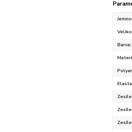
Param
Jemno
Veliko
Barva
Materi
Polya
Elast
Zesíle
Zesíle
Zesíle