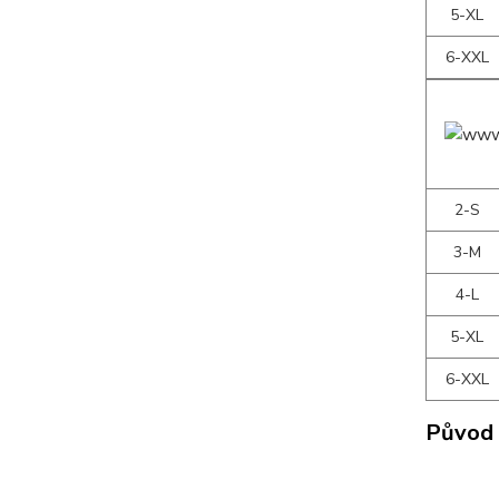
5-XL
6-XXL
2-S
3-M
4-L
5-XL
6-XXL
Původ 