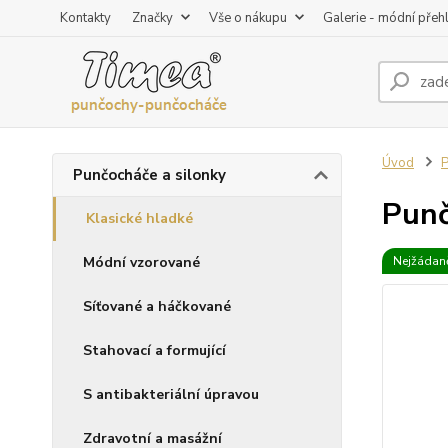
Kontakty
Značky
Vše o nákupu
Galerie - módní přeh
Úvod
P
Punčocháče a silonky
Punč
Klasické hladké
Módní vzorované
Nejžádaně
Síťované a háčkované
Stahovací a formující
S antibakteriální úpravou
Zdravotní a masážní