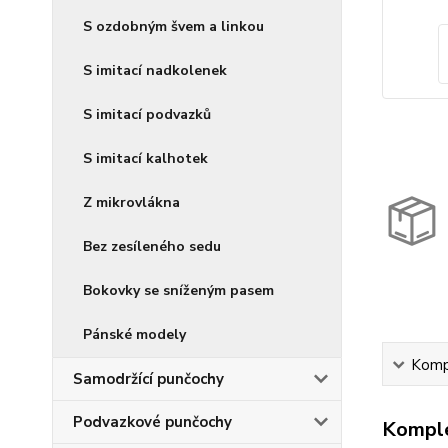
S ozdobným švem a linkou
S imitací nadkolenek
S imitací podvazků
S imitací kalhotek
Z mikrovlákna
Bez zesíleného sedu
Bokovky se sníženým pasem
Pánské modely
Kompl
Samodržící punčochy
Podvazkové punčochy
Komple