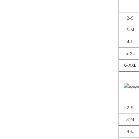
2-S
3-M
4-L
5-XL
6-XXL
2-S
3-M
4-L