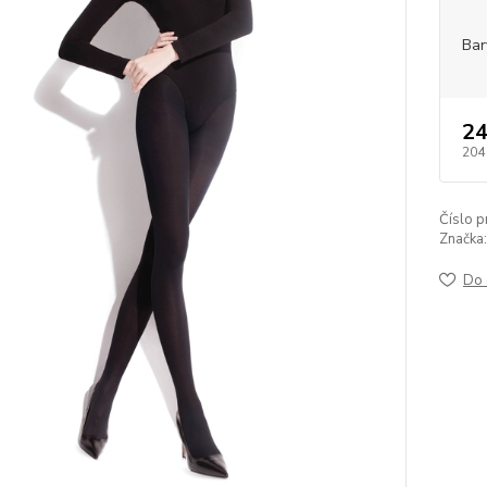
Bar
24
204
Číslo p
Značka:
Do 