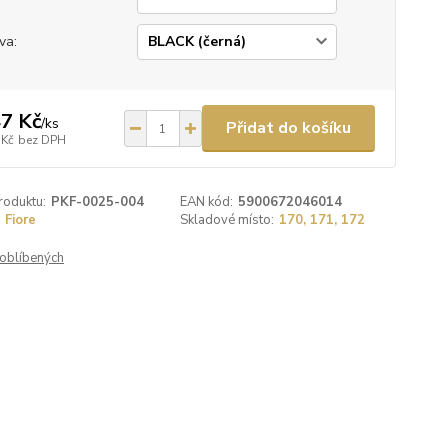
va:
7 Kč
/
ks
Přidat do košíku
 Kč
bez DPH
roduktu:
PKF-0025-004
EAN kód:
5900672046014
Fiore
Skladové místo:
170, 171, 172
oblíbených