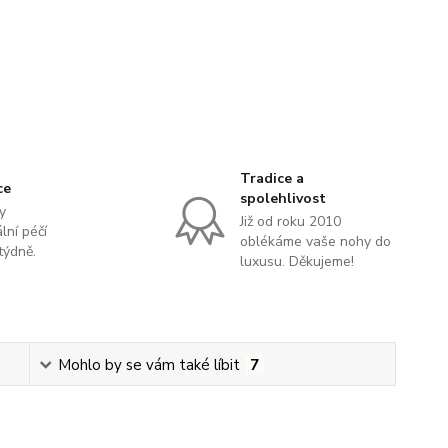
Tradice a
ce
spolehlivost
y
Již od roku 2010
lní péčí
oblékáme vaše nohy do
týdně.
luxusu. Děkujeme!
Mohlo by se vám také líbit
7