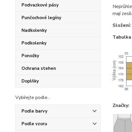
Podvazkové pásy
Neprůhle
mají zesí
Punčochové legíny
Složení:
Nadkolenky
Tabulka 
Podkolenky
Ponožky
Ochrana stehen
Doplňky
Vybírejte podle...
Značky:
Podle barvy
Podle vzoru