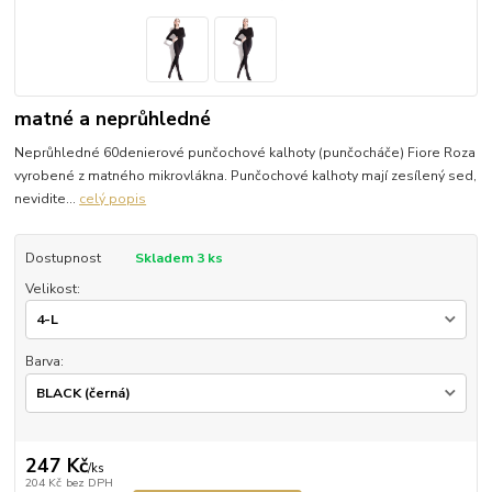
matné a neprůhledné
Neprůhledné 60denierové punčochové kalhoty (punčocháče) Fiore Roza
vyrobené z matného mikrovlákna. Punčochové kalhoty mají zesílený sed,
nevidite...
celý popis
Dostupnost
Skladem 3 ks
Velikost:
Barva:
247 Kč
/
ks
204 Kč
bez DPH