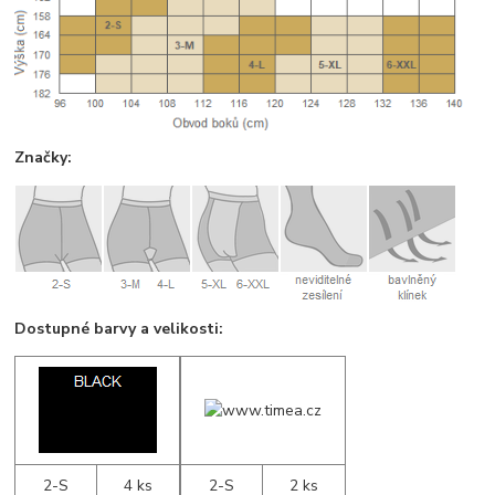
Značky:
Dostupné barvy a velikosti:
2-S
4 ks
2-S
2 ks