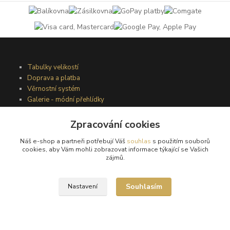
Tabulky velikostí
Doprava a platba
Věrnostní systém
Galerie - módní přehlídky
Zpracování cookies
Podmínky užití webového rozhraní
Náš e-shop a partneři potřebují Váš
souhlas
s použitím souborů
Obchodní podmínky
cookies, aby Vám mohli zobrazovat informace týkající se Vašich
Ochrana osobních údajů
zájmů.
Kontakty
Souhlasím
Nastavení
Podmínky vrácení zboží
Reklamační řád