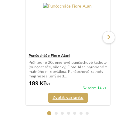
Punčocháče Fiore Alani
Punčocháče 
Průhledné 20denierové punčochové kalhoty
Průhledné 1
(punčocháče, silonky) Fiore Alani vyrobené z
kalhoty (pun
matného mikrovlákna. Punčochové kalhoty
Punčochové k
mají nezesílený sed...
zesílené špič
189 Kč
69 Kč
/
ks
/
ks
Skladem 14 ks
Zvolit variantu