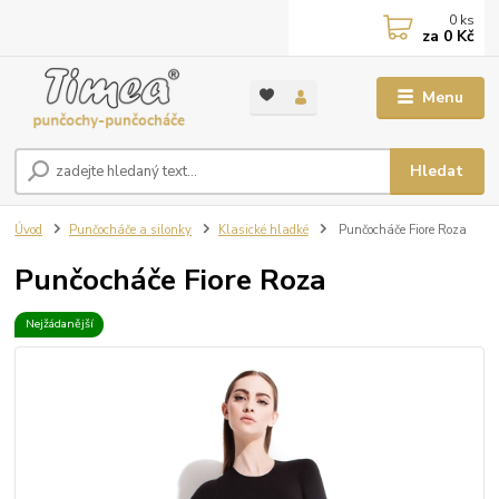
0
ks
za
0 Kč
Menu
Hledat
Úvod
Punčocháče a silonky
Klasické hladké
Punčocháče Fiore Roza
Punčocháče Fiore Roza
Nejžádanější