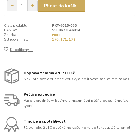
Přidat do košíku
Číslo produktu:
PKF-0025-003
EAN kód:
5900672046014
Značka:
Fiore
Skladové místo:
170, 171, 172
Do oblíbených
Doprava zdarma od 1500 Kč
Nakupte své oblíbené kousky a poštovné zaplatíme za vás.
Pečlivá expedice
Vaše objednávky balíme s maximální péčí a odesíláme 2x
týdně.
Tradice a spolehlivost
Již od roku 2010 oblékáme vaše nohy do luxusu. Děkujeme!