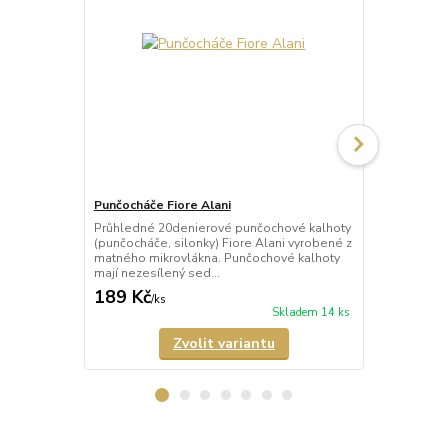
Punčocháče Fiore Alani
Punčocháče 
Průhledné 20denierové punčochové kalhoty
Průhledné 1
(punčocháče, silonky) Fiore Alani vyrobené z
kalhoty (pun
matného mikrovlákna. Punčochové kalhoty
Punčochové k
mají nezesílený sed...
zesílené špič
189 Kč
69 Kč
/
ks
/
ks
Skladem 14 ks
Zvolit variantu