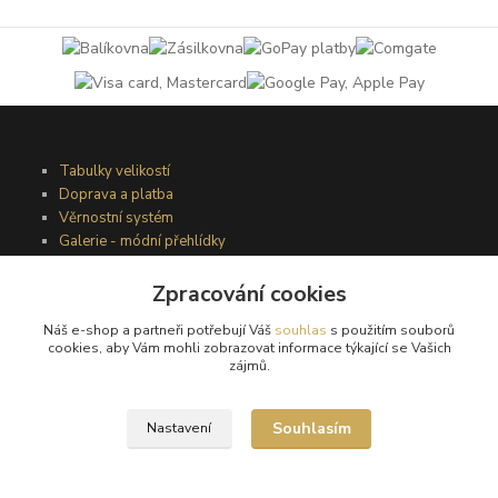
Tabulky velikostí
Doprava a platba
Věrnostní systém
Galerie - módní přehlídky
Zpracování cookies
Podmínky užití webového rozhraní
Náš e-shop a partneři potřebují Váš
souhlas
s použitím souborů
Obchodní podmínky
cookies, aby Vám mohli zobrazovat informace týkající se Vašich
Ochrana osobních údajů
zájmů.
Kontakty
Souhlasím
Nastavení
Podmínky vrácení zboží
Reklamační řád