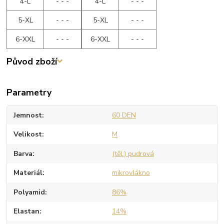
4-L
- - -
4-L
- - -
5-XL
- - -
5-XL
- - -
6-XXL
- - -
6-XXL
- - -
Původ zboží
Parametry
Jemnost
60 DEN
Velikost
M
Barva
(těl.) pudrová
Materiál
mikrovlákno
Polyamid
86%
Elastan
14%