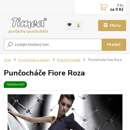
0
ks
za
0 Kč
Menu
Hledat
Úvod
Punčocháče a silonky
Klasické hladké
Punčocháče Fiore Roza
Punčocháče Fiore Roza
Nejžádanější