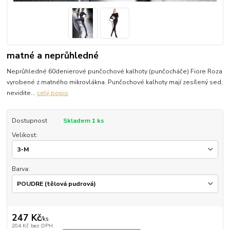
matné a neprůhledné
Neprůhledné 60denierové punčochové kalhoty (punčocháče) Fiore Roza
vyrobené z matného mikrovlákna. Punčochové kalhoty mají zesílený sed,
nevidite...
celý popis
Dostupnost
Skladem 1 ks
Velikost:
Barva:
247 Kč
/
ks
204 Kč
bez DPH