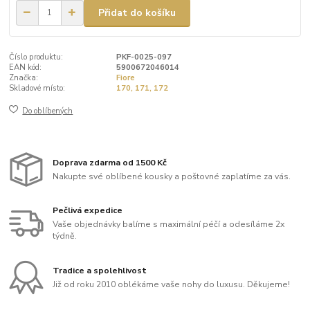
Přidat do košíku
Číslo produktu:
PKF-0025-097
EAN kód:
5900672046014
Značka:
Fiore
Skladové místo:
170, 171, 172
Do oblíbených
Doprava zdarma od 1500 Kč
Nakupte své oblíbené kousky a poštovné zaplatíme za vás.
Pečlivá expedice
Vaše objednávky balíme s maximální péčí a odesíláme 2x
týdně.
Tradice a spolehlivost
Již od roku 2010 oblékáme vaše nohy do luxusu. Děkujeme!