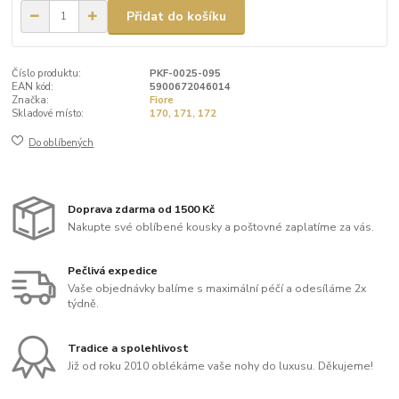
Přidat do košíku
Číslo produktu:
PKF-0025-095
EAN kód:
5900672046014
Značka:
Fiore
Skladové místo:
170, 171, 172
Do oblíbených
Doprava zdarma od 1500 Kč
Nakupte své oblíbené kousky a poštovné zaplatíme za vás.
Pečlivá expedice
Vaše objednávky balíme s maximální péčí a odesíláme 2x
týdně.
Tradice a spolehlivost
Již od roku 2010 oblékáme vaše nohy do luxusu. Děkujeme!