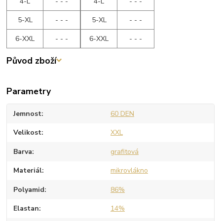
4-L
- - -
4-L
- - -
5-XL
- - -
5-XL
- - -
6-XXL
- - -
6-XXL
- - -
Původ zboží
Parametry
Jemnost
60 DEN
Velikost
XXL
Barva
grafitová
Materiál
mikrovlákno
Polyamid
86%
Elastan
14%