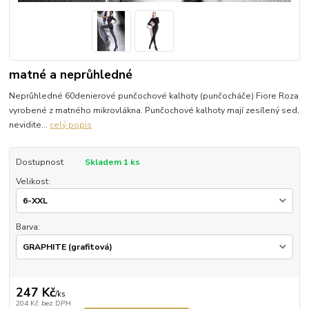
matné a neprůhledné
Neprůhledné 60denierové punčochové kalhoty (punčocháče) Fiore Roza
vyrobené z matného mikrovlákna. Punčochové kalhoty mají zesílený sed,
nevidite...
celý popis
Dostupnost
Skladem 1 ks
Velikost:
Barva:
247 Kč
/
ks
204 Kč
bez DPH