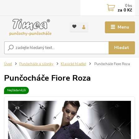
0
ks
za
0 Kč
Menu
Hledat
Úvod
Punčocháče a silonky
Klasické hladké
Punčocháče Fiore Roza
Punčocháče Fiore Roza
Nejžádanější