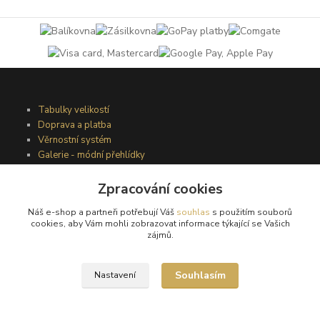
Tabulky velikostí
Doprava a platba
Věrnostní systém
Galerie - módní přehlídky
Zpracování cookies
Podmínky užití webového rozhraní
Náš e-shop a partneři potřebují Váš
souhlas
s použitím souborů
Obchodní podmínky
cookies, aby Vám mohli zobrazovat informace týkající se Vašich
Ochrana osobních údajů
zájmů.
Kontakty
Souhlasím
Nastavení
Podmínky vrácení zboží
Reklamační řád