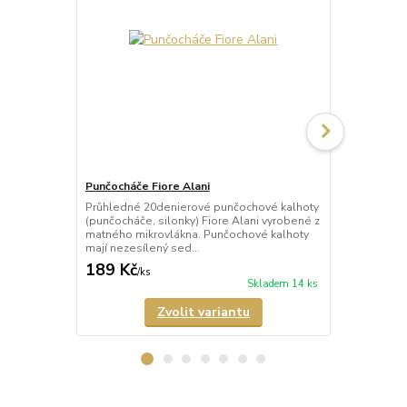
Punčocháče Fiore Alani
Punčocháče 
Průhledné 20denierové punčochové kalhoty
Průhledné 1
(punčocháče, silonky) Fiore Alani vyrobené z
kalhoty (pun
matného mikrovlákna. Punčochové kalhoty
Punčochové k
mají nezesílený sed...
zesílené špič
189 Kč
69 Kč
/
ks
/
ks
Skladem 14 ks
Zvolit variantu