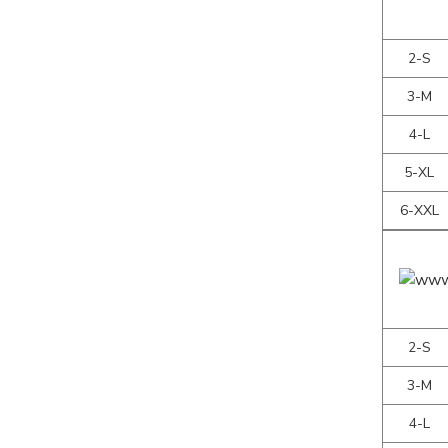
2-S
3-M
4-L
5-XL
6-XXL
2-S
3-M
4-L