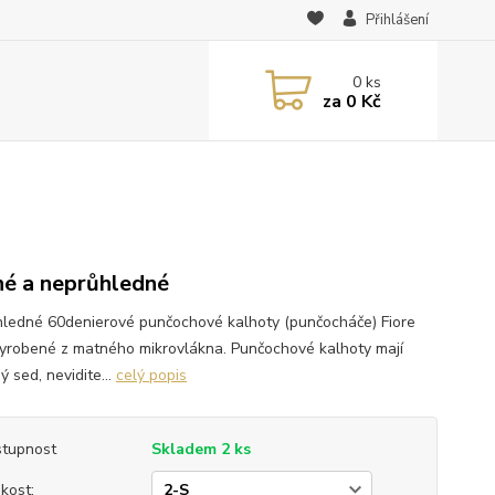
Přihlášení
0
ks
za
0 Kč
é a neprůhledné
ledné 60denierové punčochové kalhoty (punčocháče) Fiore
yrobené z matného mikrovlákna. Punčochové kalhoty mají
ý sed, nevidite...
celý popis
tupnost
Skladem 2 ks
ikost: