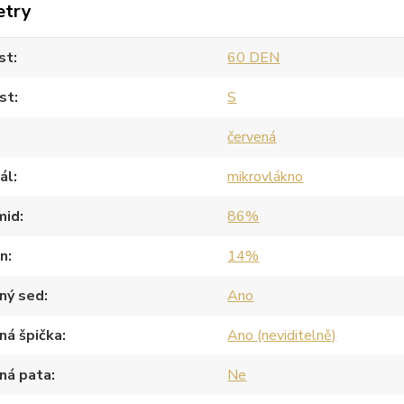
etry
st
60 DEN
st
S
červená
ál
mikrovlákno
mid
86%
an
14%
ný sed
Ano
ná špička
Ano (neviditelně)
ná pata
Ne