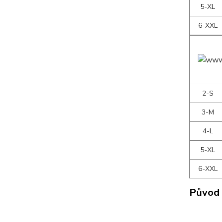
5-XL
6-XXL
2-S
3-M
4-L
5-XL
6-XXL
Původ 