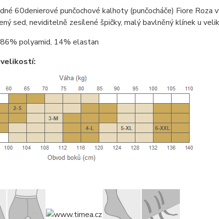
dné 60denierové punčochové kalhoty (punčocháče) Fiore Roza v
lený sed, neviditelně zesílené špičky, malý bavlněný klínek u veli
86% polyamid, 14% elastan
velikostí: