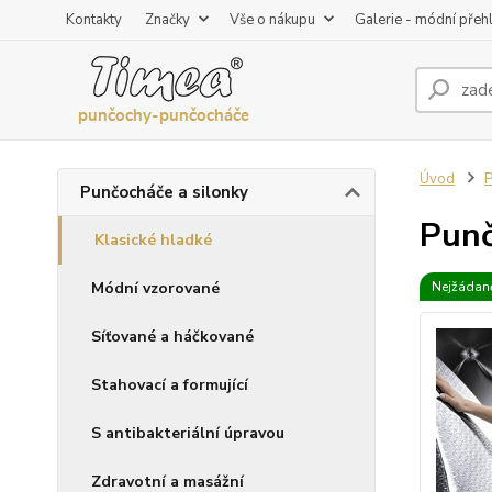
Kontakty
Značky
Vše o nákupu
Galerie - módní přeh
Úvod
P
Punčocháče a silonky
Punč
Klasické hladké
Módní vzorované
Nejžádaně
Síťované a háčkované
Stahovací a formující
S antibakteriální úpravou
Zdravotní a masážní