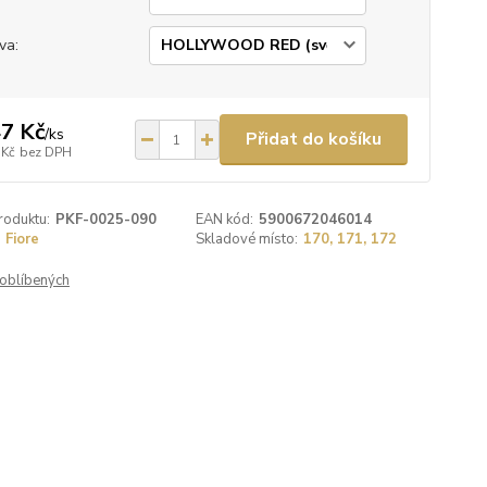
va:
7 Kč
/
ks
Přidat do košíku
 Kč
bez DPH
roduktu:
PKF-0025-090
EAN kód:
5900672046014
Fiore
Skladové místo:
170, 171, 172
oblíbených