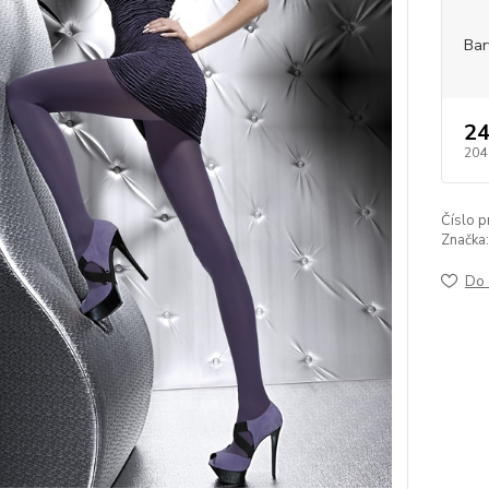
Bar
24
204
Číslo p
Značka:
Do 