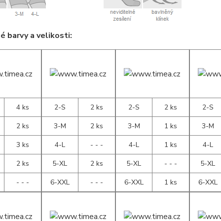
 barvy a velikosti:
4 ks
2-S
2 ks
2-S
2 ks
2-S
2 ks
3-M
2 ks
3-M
1 ks
3-M
3 ks
4-L
- - -
4-L
1 ks
4-L
2 ks
5-XL
2 ks
5-XL
- - -
5-XL
- - -
6-XXL
- - -
6-XXL
1 ks
6-XXL