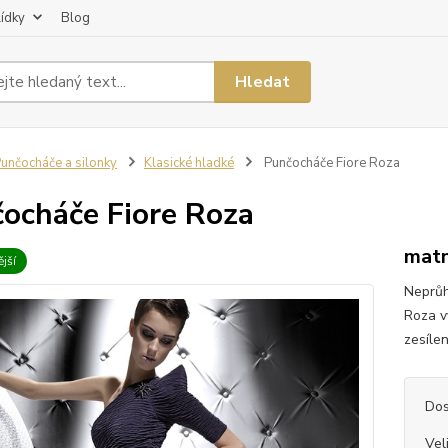
lídky
Blog
Hledat
unčocháče a silonky
Klasické hladké
Punčocháče Fiore Roza
ocháče Fiore Roza
matn
jší
Neprůh
Roza v
zesílen
Dos
Vel