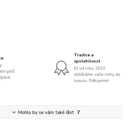
Tradice a
ce
spolehlivost
y
Již od roku 2010
lní péčí
oblékáme vaše nohy do
týdně.
luxusu. Děkujeme!
Mohlo by se vám také líbit
7