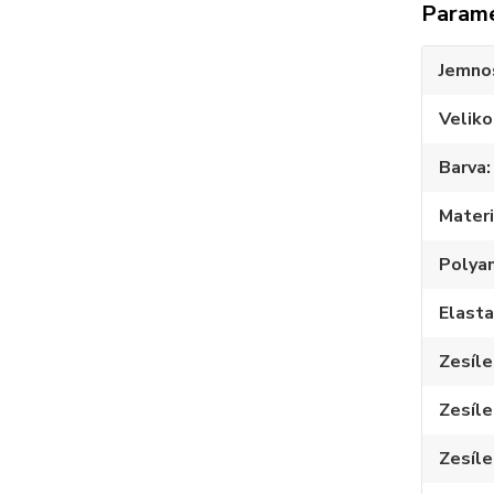
Param
Jemno
Veliko
Barva
Materi
Polya
Elast
Zesíle
Zesíle
Zesíle