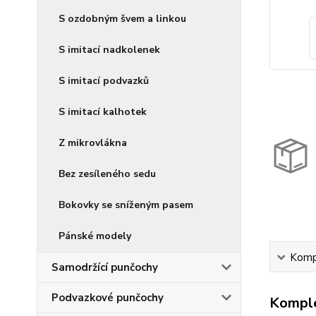
S ozdobným švem a linkou
S imitací nadkolenek
S imitací podvazků
S imitací kalhotek
Z mikrovlákna
Bez zesíleného sedu
Bokovky se sníženým pasem
Pánské modely
Kompl
Samodržící punčochy
Podvazkové punčochy
Komple