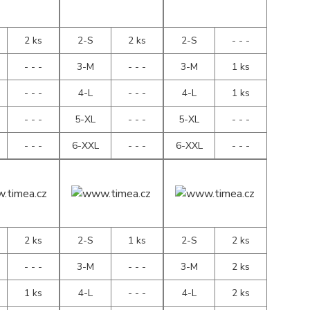
2 ks
2-S
2 ks
2-S
- - -
- - -
3-M
- - -
3-M
1 ks
- - -
4-L
- - -
4-L
1 ks
- - -
5-XL
- - -
5-XL
- - -
- - -
6-XXL
- - -
6-XXL
- - -
2 ks
2-S
1 ks
2-S
2 ks
- - -
3-M
- - -
3-M
2 ks
1 ks
4-L
- - -
4-L
2 ks