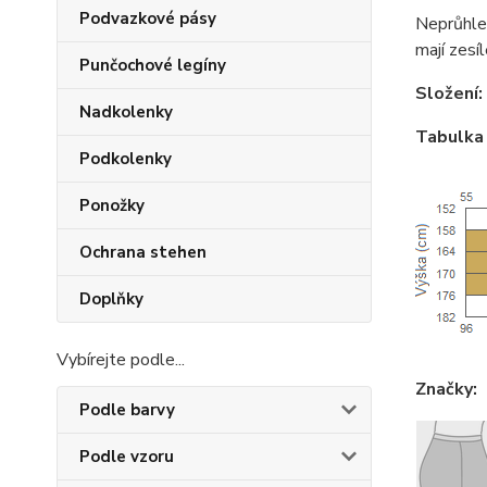
Podvazkové pásy
Neprůhle
mají zesí
Punčochové legíny
Složení:
Nadkolenky
Tabulka 
Podkolenky
Ponožky
Ochrana stehen
Doplňky
Vybírejte podle...
Značky:
Podle barvy
Podle vzoru