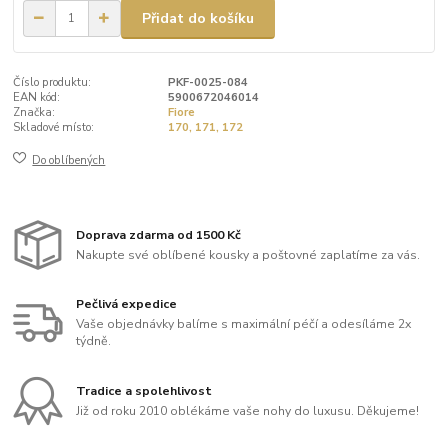
Přidat do košíku
Číslo produktu:
PKF-0025-084
EAN kód:
5900672046014
Značka:
Fiore
Skladové místo:
170, 171, 172
Do oblíbených
Doprava zdarma od 1500 Kč
Nakupte své oblíbené kousky a poštovné zaplatíme za vás.
Pečlivá expedice
Vaše objednávky balíme s maximální péčí a odesíláme 2x
týdně.
Tradice a spolehlivost
Již od roku 2010 oblékáme vaše nohy do luxusu. Děkujeme!