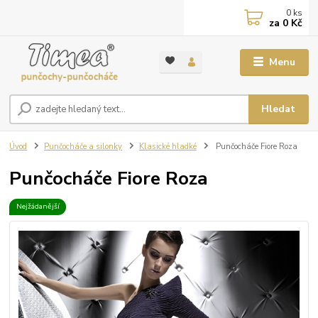
0
ks
za
0 Kč
Menu
Hledat
Úvod
Punčocháče a silonky
Klasické hladké
Punčocháče Fiore Roza
Punčocháče Fiore Roza
Nejžádanější