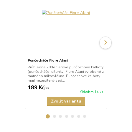
Punčocháče Fiore Alani
Punčocháče 
Průhledné 20denierové punčochové kalhoty
Průhledné 1
(punčocháče, silonky) Fiore Alani vyrobené z
kalhoty (pun
matného mikrovlákna. Punčochové kalhoty
Punčochové k
mají nezesílený sed...
zesílené špič
189 Kč
69 Kč
/
ks
/
ks
Skladem 14 ks
Zvolit variantu