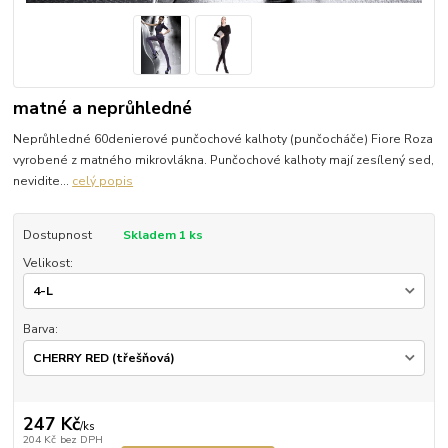
matné a neprůhledné
Neprůhledné 60denierové punčochové kalhoty (punčocháče) Fiore Roza
vyrobené z matného mikrovlákna. Punčochové kalhoty mají zesílený sed,
nevidite...
celý popis
Dostupnost
Skladem 1 ks
Velikost:
Barva:
247 Kč
/
ks
204 Kč
bez DPH