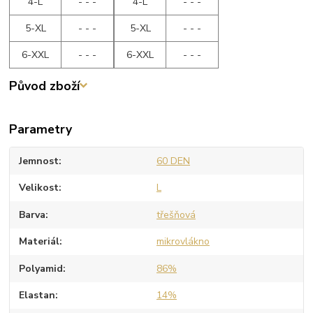
4-L
- - -
4-L
- - -
5-XL
- - -
5-XL
- - -
6-XXL
- - -
6-XXL
- - -
Původ zboží
Parametry
Jemnost
60 DEN
Velikost
L
Barva
třešňová
Materiál
mikrovlákno
Polyamid
86%
Elastan
14%