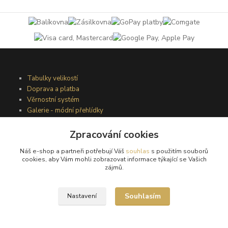
Tabulky velikostí
Doprava a platba
Věrnostní systém
Galerie - módní přehlídky
Zpracování cookies
Podmínky užití webového rozhraní
Náš e-shop a partneři potřebují Váš
souhlas
s použitím souborů
Obchodní podmínky
cookies, aby Vám mohli zobrazovat informace týkající se Vašich
Ochrana osobních údajů
zájmů.
Kontakty
Souhlasím
Nastavení
Podmínky vrácení zboží
Reklamační řád