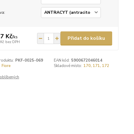
va:
7 Kč
/
ks
Přidat do košíku
 Kč
bez DPH
roduktu:
PKF-0025-069
EAN kód:
5900672046014
Fiore
Skladové místo:
170, 171, 172
oblíbených