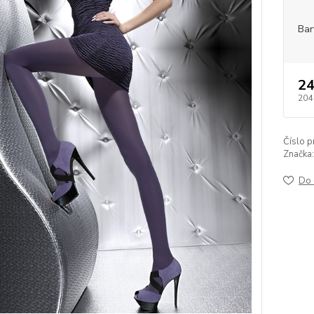
Bar
24
204
Číslo p
Značka:
Do 