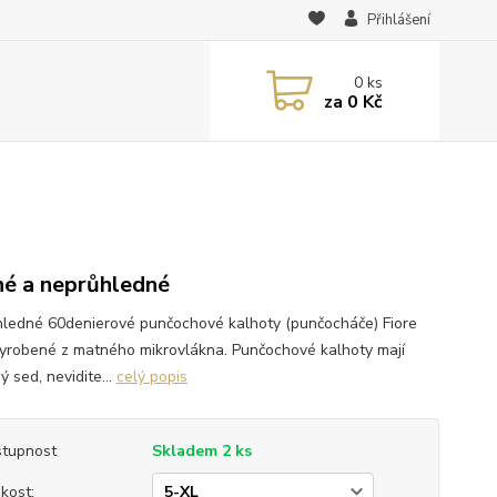
Přihlášení
0
ks
za
0 Kč
é a neprůhledné
ledné 60denierové punčochové kalhoty (punčocháče) Fiore
yrobené z matného mikrovlákna. Punčochové kalhoty mají
ý sed, nevidite...
celý popis
tupnost
Skladem 2 ks
ikost: