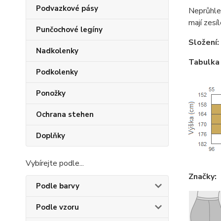
Podvazkové pásy
Neprůhle
mají zesí
Punčochové legíny
Složení:
Nadkolenky
Tabulka 
Podkolenky
Ponožky
Ochrana stehen
Doplňky
Vybírejte podle...
Značky:
Podle barvy
Podle vzoru