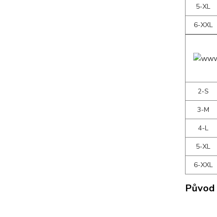
5-XL
6-XXL
2-S
3-M
4-L
5-XL
6-XXL
Původ 