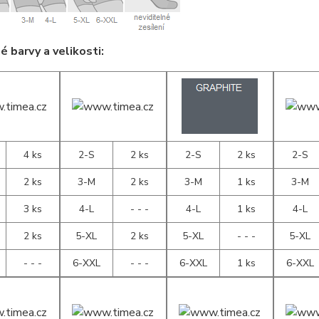
 barvy a velikosti:
4 ks
2-S
2 ks
2-S
2 ks
2-S
2 ks
3-M
2 ks
3-M
1 ks
3-M
3 ks
4-L
- - -
4-L
1 ks
4-L
2 ks
5-XL
2 ks
5-XL
- - -
5-XL
- - -
6-XXL
- - -
6-XXL
1 ks
6-XXL