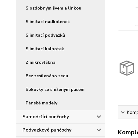
S ozdobným švem a linkou
S imitací nadkolenek
S imitací podvazků
S imitací kalhotek
Z mikrovlákna
Bez zesíleného sedu
Bokovky se sníženým pasem
Pánské modely
Kompl
Samodržící punčochy
Podvazkové punčochy
Komple