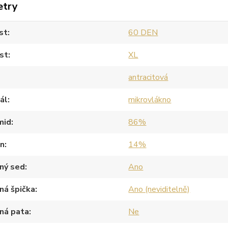
etry
st
60 DEN
st
XL
antracitová
ál
mikrovlákno
mid
86%
an
14%
ný sed
Ano
ná špička
Ano (neviditelně)
ná pata
Ne