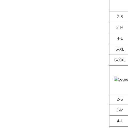
2-S
3-M
4-L
5-XL
6-XXL
2-S
3-M
4-L