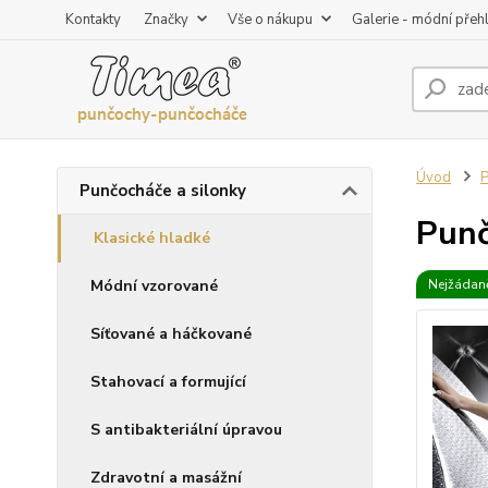
Kontakty
Značky
Vše o nákupu
Galerie - módní přeh
Úvod
P
Punčocháče a silonky
Punč
Klasické hladké
Módní vzorované
Nejžádaně
Síťované a háčkované
Stahovací a formující
S antibakteriální úpravou
Zdravotní a masážní