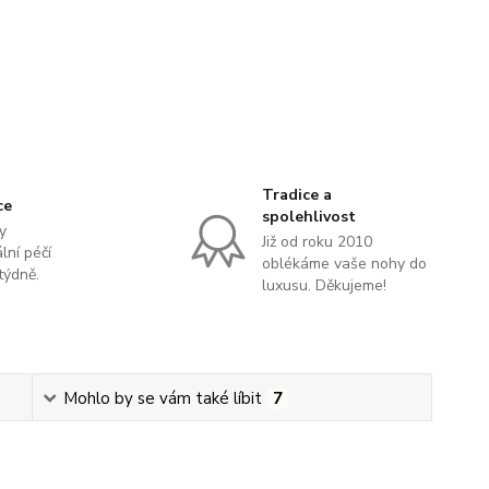
Tradice a
ce
spolehlivost
y
Již od roku 2010
lní péčí
oblékáme vaše nohy do
týdně.
luxusu. Děkujeme!
Mohlo by se vám také líbit
7