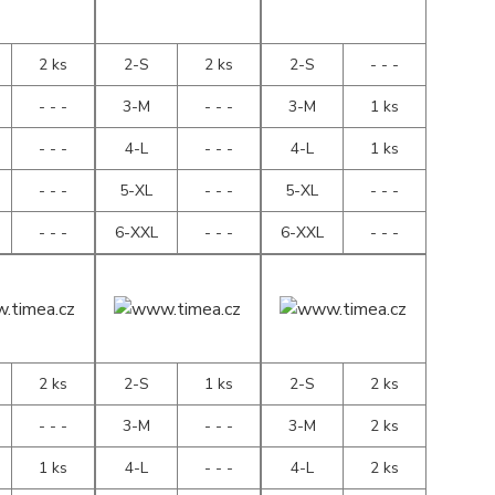
2 ks
2-S
2 ks
2-S
- - -
- - -
3-M
- - -
3-M
1 ks
- - -
4-L
- - -
4-L
1 ks
- - -
5-XL
- - -
5-XL
- - -
- - -
6-XXL
- - -
6-XXL
- - -
2 ks
2-S
1 ks
2-S
2 ks
- - -
3-M
- - -
3-M
2 ks
1 ks
4-L
- - -
4-L
2 ks