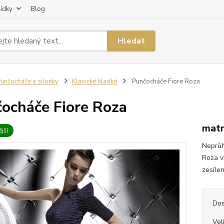
lídky
Blog
Hledat
unčocháče a silonky
Klasické hladké
Punčocháče Fiore Roza
ocháče Fiore Roza
matn
jší
Neprůh
Roza v
zesílen
Dos
Vel