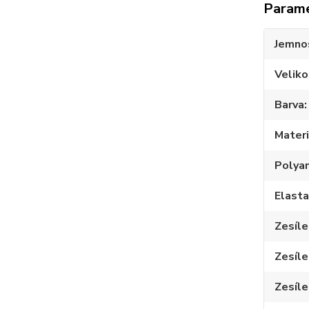
Param
Jemno
Veliko
Barva
Materi
Polya
Elast
Zesíle
Zesíle
Zesíle