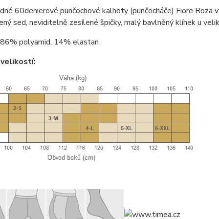
dné 60denierové punčochové kalhoty (punčocháče) Fiore Roza v
lený sed, neviditelně zesílené špičky, malý bavlněný klínek u veli
86% polyamid, 14% elastan
velikostí: