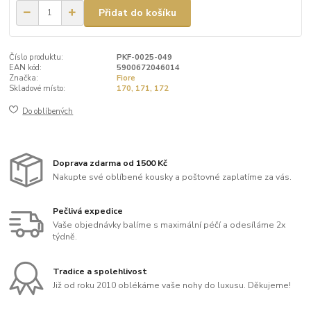
Přidat do košíku
Číslo produktu:
PKF-0025-049
EAN kód:
5900672046014
Značka:
Fiore
Skladové místo:
170, 171, 172
Do oblíbených
Doprava zdarma od 1500 Kč
Nakupte své oblíbené kousky a poštovné zaplatíme za vás.
Pečlivá expedice
Vaše objednávky balíme s maximální péčí a odesíláme 2x
týdně.
Tradice a spolehlivost
Již od roku 2010 oblékáme vaše nohy do luxusu. Děkujeme!