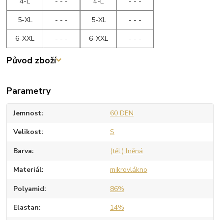
4-L
- - -
4-L
- - -
5-XL
- - -
5-XL
- - -
6-XXL
- - -
6-XXL
- - -
Původ zboží
Parametry
Jemnost
60 DEN
Velikost
S
Barva
(těl.) lněná
Materiál
mikrovlákno
Polyamid
86%
Elastan
14%