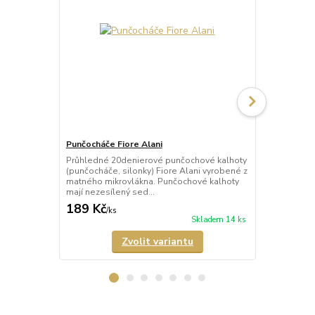
Punčocháče Fiore Alani
Punčocháče 
Průhledné 20denierové punčochové kalhoty
Průhledné 1
(punčocháče, silonky) Fiore Alani vyrobené z
kalhoty (pun
matného mikrovlákna. Punčochové kalhoty
Punčochové k
mají nezesílený sed...
zesílené špič
189 Kč
69 Kč
/
ks
/
ks
Skladem 14 ks
Zvolit variantu