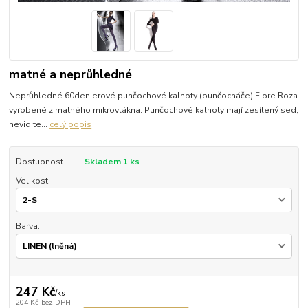
matné a neprůhledné
Neprůhledné 60denierové punčochové kalhoty (punčocháče) Fiore Roza
vyrobené z matného mikrovlákna. Punčochové kalhoty mají zesílený sed,
nevidite...
celý popis
Dostupnost
Skladem 1 ks
Velikost:
Barva:
247 Kč
/
ks
204 Kč
bez DPH