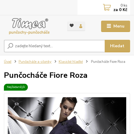
0
ks
za
0 Kč
Menu
Hledat
Úvod
Punčocháče a silonky
Klasické hladké
Punčocháče Fiore Roza
Punčocháče Fiore Roza
Nejžádanější