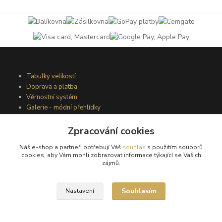
Tabulky velikostí
Doprava a platba
Věrnostní systém
Galerie - módní přehlídky
Zpracování cookies
Podmínky užití webového rozhraní
Náš e-shop a partneři potřebují Váš
souhlas
s použitím souborů
Obchodní podmínky
cookies, aby Vám mohli zobrazovat informace týkající se Vašich
Ochrana osobních údajů
zájmů.
Kontakty
Souhlasím
Nastavení
Podmínky vrácení zboží
Reklamační řád