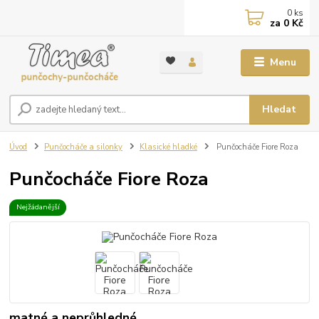
0
ks
za
0 Kč
Menu
Hledat
Úvod
Punčocháče a silonky
Klasické hladké
Punčocháče Fiore Roza
Punčocháče Fiore Roza
Nejžádanější
matné a neprůhledné