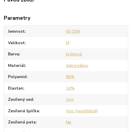
Parametry
Jemnost
60 DEN
Velikost
M
Barva
krémová
Materiál
mikrovlákno
Polyamid
86%
Elastan
14%
Zesílený sed
Ano
Zesílená špička
Ano (neviditelně)
Zesílená pata
Ne