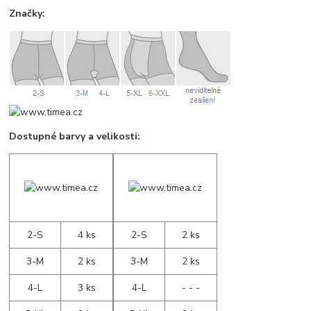
Značky:
Dostupné barvy a velikosti:
2-S
4 ks
2-S
2 ks
3-M
2 ks
3-M
2 ks
4-L
3 ks
4-L
- - -