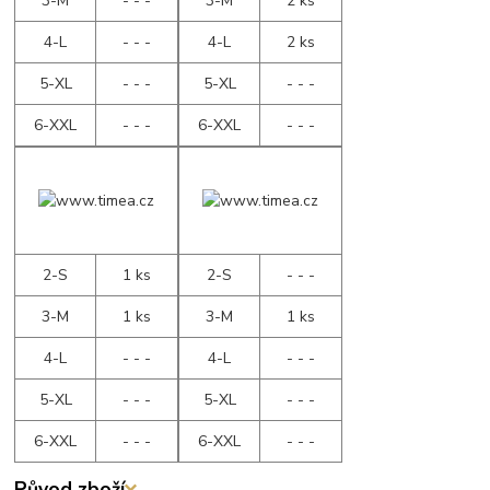
3-M
- - -
3-M
2 ks
4-L
- - -
4-L
2 ks
5-XL
- - -
5-XL
- - -
6-XXL
- - -
6-XXL
- - -
2-S
1 ks
2-S
- - -
3-M
1 ks
3-M
1 ks
4-L
- - -
4-L
- - -
5-XL
- - -
5-XL
- - -
6-XXL
- - -
6-XXL
- - -
Původ zboží