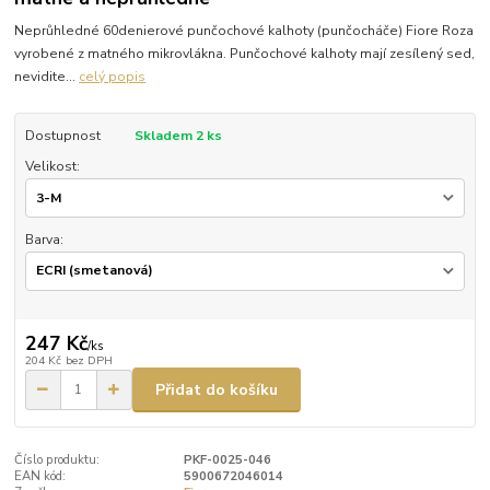
Neprůhledné 60denierové punčochové kalhoty (punčocháče) Fiore Roza
vyrobené z matného mikrovlákna. Punčochové kalhoty mají zesílený sed,
nevidite...
celý popis
Dostupnost
Skladem 2 ks
Velikost:
Barva:
247 Kč
/
ks
204 Kč
bez DPH
Přidat do košíku
Číslo produktu:
PKF-0025-046
EAN kód:
5900672046014