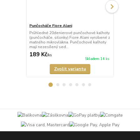
Punčocháče Fiore Alani
Punčocháče 
Průhledné 20denierové punčochové kalhoty
Průhledné 1
(punčocháče, silonky) Fiore Alani vyrobené z
kalhoty (pun
matného mikrovlákna. Punčochové kalhoty
Punčochové k
mají nezesílený sed...
zesílené špič
189 Kč
69 Kč
/
ks
/
ks
Skladem 14 ks
Zvolit variantu