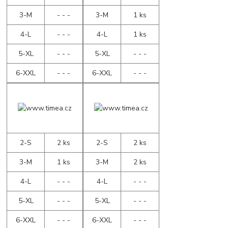
3-M
- - -
3-M
1 ks
4-L
- - -
4-L
1 ks
5-XL
- - -
5-XL
- - -
6-XXL
- - -
6-XXL
- - -
2-S
2 ks
2-S
2 ks
3-M
1 ks
3-M
2 ks
4-L
- - -
4-L
- - -
5-XL
- - -
5-XL
- - -
6-XXL
- - -
6-XXL
- - -