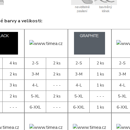
 barvy a velikosti:
4 ks
2-S
2 ks
2-S
2 ks
2-S
2 ks
3-M
2 ks
3-M
1 ks
3-M
3 ks
4-L
- - -
4-L
1 ks
4-L
2 ks
5-XL
2 ks
5-XL
- - -
5-XL
- - -
6-XXL
- - -
6-XXL
1 ks
6-XXL