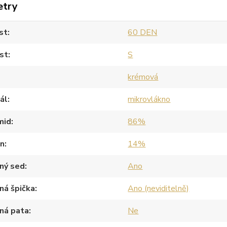
etry
st
60 DEN
st
S
krémová
ál
mikrovlákno
mid
86%
an
14%
ný sed
Ano
ná špička
Ano (neviditelně)
ná pata
Ne