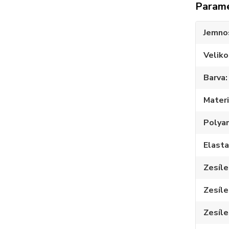
Param
Jemno
Veliko
Barva
Materi
Polya
Elast
Zesíle
Zesíle
Zesíle