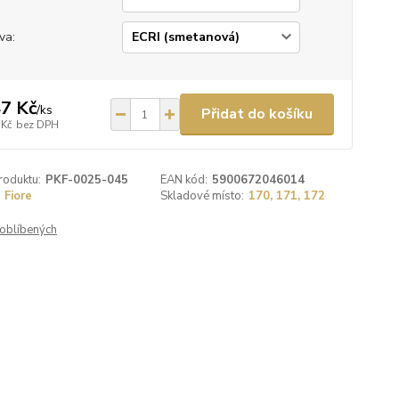
va:
7 Kč
/
ks
Přidat do košíku
 Kč
bez DPH
roduktu:
PKF-0025-045
EAN kód:
5900672046014
Fiore
Skladové místo:
170, 171, 172
oblíbených