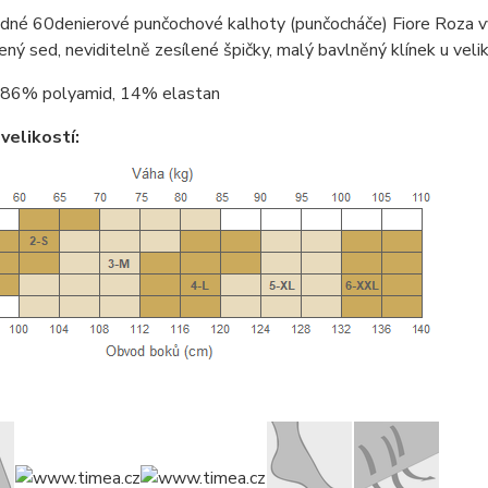
dné 60denierové punčochové kalhoty (punčocháče) Fiore Roza v
lený sed, neviditelně zesílené špičky, malý bavlněný klínek u veli
86% polyamid, 14% elastan
velikostí: