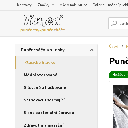
Kontakty
Značky
Vše o nákupu
Galerie - módní přeh
Úvod
P
Punčocháče a silonky
Punč
Klasické hladké
Módní vzorované
Nejžádaně
Síťované a háčkované
Stahovací a formující
S antibakteriální úpravou
Zdravotní a masážní