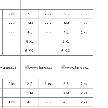
2 ks
2-S
2 ks
2-S
- - -
- - -
3-M
- - -
3-M
1 ks
- - -
4-L
- - -
4-L
1 ks
- - -
5-XL
- - -
5-XL
- - -
- - -
6-XXL
- - -
6-XXL
- - -
2 ks
2-S
1 ks
2-S
2 ks
- - -
3-M
- - -
3-M
2 ks
1 ks
4-L
- - -
4-L
2 ks