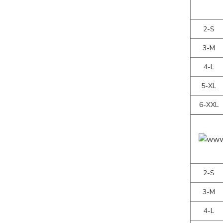
2-S
3-M
4-L
5-XL
6-XXL
2-S
3-M
4-L