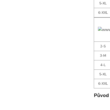
5-XL
6-XXL
2-S
3-M
4-L
5-XL
6-XXL
Původ 