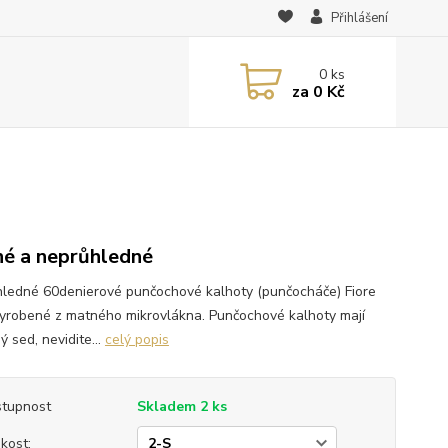
Přihlášení
0
ks
za
0 Kč
é a neprůhledné
ledné 60denierové punčochové kalhoty (punčocháče) Fiore
yrobené z matného mikrovlákna. Punčochové kalhoty mají
ý sed, nevidite...
celý popis
tupnost
Skladem 2 ks
ikost: