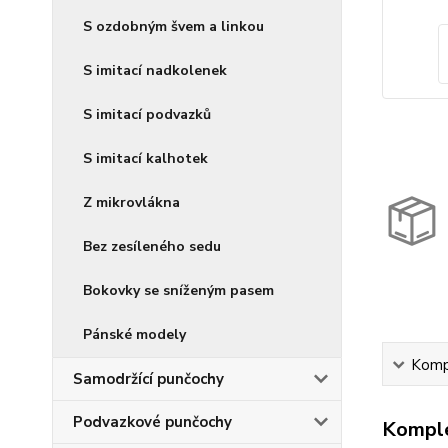
S ozdobným švem a linkou
S imitací nadkolenek
S imitací podvazků
S imitací kalhotek
Z mikrovlákna
Bez zesíleného sedu
Bokovky se sníženým pasem
Pánské modely
Kompl
Samodržící punčochy
Podvazkové punčochy
Komple