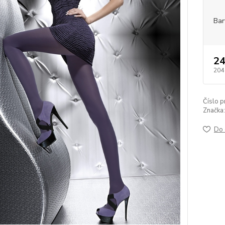
Bar
24
204
Číslo p
Značka:
Do 