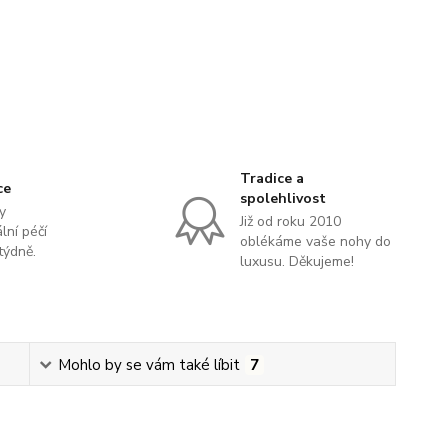
Tradice a
ce
spolehlivost
y
Již od roku 2010
lní péčí
oblékáme vaše nohy do
týdně.
luxusu. Děkujeme!
Mohlo by se vám také líbit
7