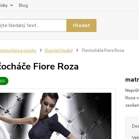
lídky
Blog
Hledat
unčocháče a silonky
Klasické hladké
Punčocháče Fiore Roza
ocháče Fiore Roza
matn
jší
Neprůh
Roza v
zesílen
Dos
Vel