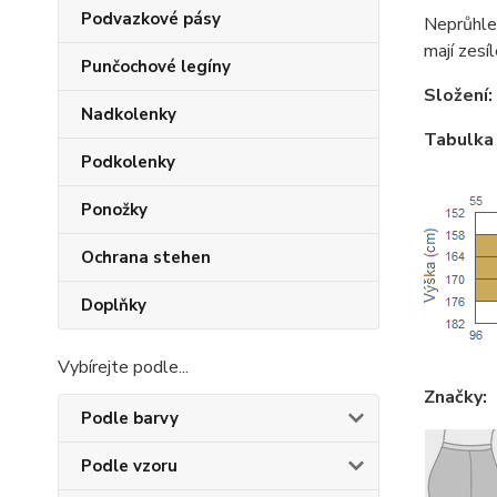
Podvazkové pásy
Neprůhle
mají zesí
Punčochové legíny
Složení:
Nadkolenky
Tabulka 
Podkolenky
Ponožky
Ochrana stehen
Doplňky
Vybírejte podle...
Značky:
Podle barvy
Podle vzoru