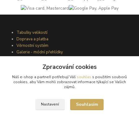
Tabulky velikostí
Doprava a platba
Věrnostní systém
Galerie - módní přehlídky
Zpracování cookies
Podmínky užití webového rozhraní
Náš e-shop a partneři potřebují Váš
souhlas
s použitím souborů
Obchodní podmínky
cookies, aby Vám mohli zobrazovat informace týkající se Vašich
Ochrana osobních údajů
zájmů.
Kontakty
Souhlasím
Nastavení
Podmínky vrácení zboží
Reklamační řád