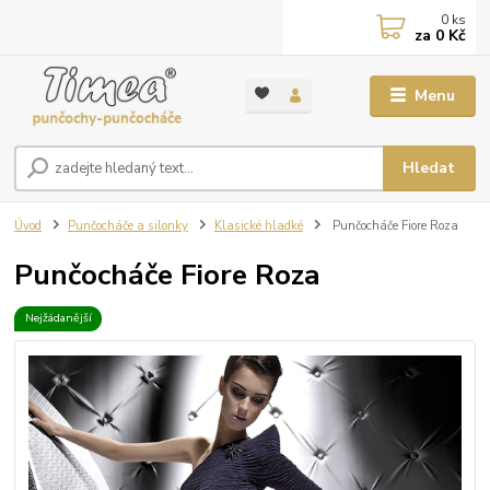
0
ks
za
0 Kč
Menu
Hledat
Úvod
Punčocháče a silonky
Klasické hladké
Punčocháče Fiore Roza
Punčocháče Fiore Roza
Nejžádanější