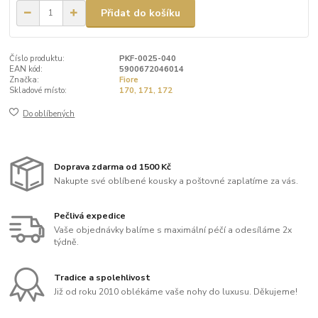
Přidat do košíku
Číslo produktu:
PKF-0025-040
EAN kód:
5900672046014
Značka:
Fiore
Skladové místo:
170, 171, 172
Do oblíbených
Doprava zdarma od 1500 Kč
Nakupte své oblíbené kousky a poštovné zaplatíme za vás.
Pečlivá expedice
Vaše objednávky balíme s maximální péčí a odesíláme 2x
týdně.
Tradice a spolehlivost
Již od roku 2010 oblékáme vaše nohy do luxusu. Děkujeme!