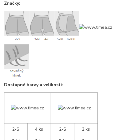
Značky:
Dostupné barvy a velikosti:
2-S
4 ks
2-S
2 ks