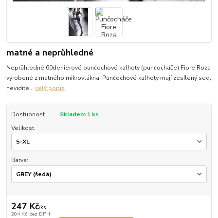
matné a neprůhledné
Neprůhledné 60denierové punčochové kalhoty (punčocháče) Fiore Roza
vyrobené z matného mikrovlákna. Punčochové kalhoty mají zesílený sed,
nevidite...
celý popis
Dostupnost
Skladem 1 ks
Velikost:
Barva:
247 Kč
/
ks
204 Kč
bez DPH