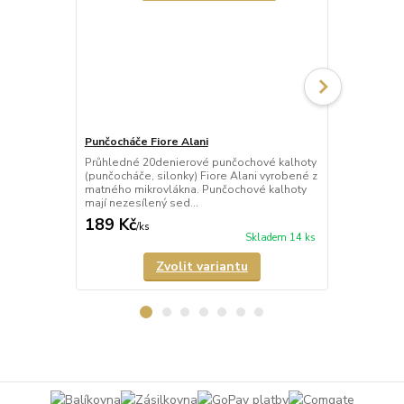
Punčocháče Fiore Alani
Punčocháče 
Průhledné 20denierové punčochové kalhoty
Průhledné 1
(punčocháče, silonky) Fiore Alani vyrobené z
kalhoty (pun
matného mikrovlákna. Punčochové kalhoty
Punčochové k
mají nezesílený sed...
zesílené špič
189 Kč
69 Kč
/
ks
/
ks
Skladem 14 ks
Zvolit variantu