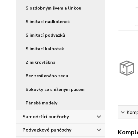
S ozdobným švem a linkou
S imitací nadkolenek
S imitací podvazků
S imitací kalhotek
Z mikrovlákna
Bez zesíleného sedu
Bokovky se sníženým pasem
Pánské modely
Kompl
Samodržící punčochy
Podvazkové punčochy
Komple