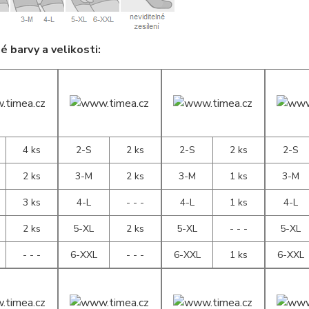
 barvy a velikosti:
4 ks
2-S
2 ks
2-S
2 ks
2-S
2 ks
3-M
2 ks
3-M
1 ks
3-M
3 ks
4-L
- - -
4-L
1 ks
4-L
2 ks
5-XL
2 ks
5-XL
- - -
5-XL
- - -
6-XXL
- - -
6-XXL
1 ks
6-XXL