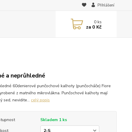
Přihlášení
0
ks
za
0 Kč
é a neprůhledné
ledné 60denierové punčochové kalhoty (punčocháče) Fiore
yrobené z matného mikrovlákna. Punčochové kalhoty mají
ý sed, nevidite...
celý popis
tupnost
Skladem 1 ks
ikost: