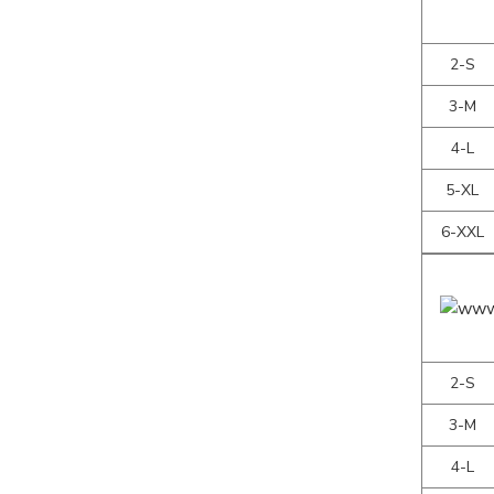
2-S
3-M
4-L
5-XL
6-XXL
2-S
3-M
4-L