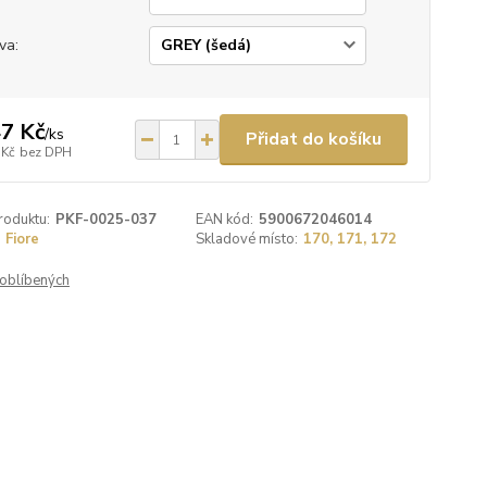
va:
7 Kč
/
ks
Přidat do košíku
 Kč
bez DPH
roduktu:
PKF-0025-037
EAN kód:
5900672046014
Fiore
Skladové místo:
170, 171, 172
oblíbených