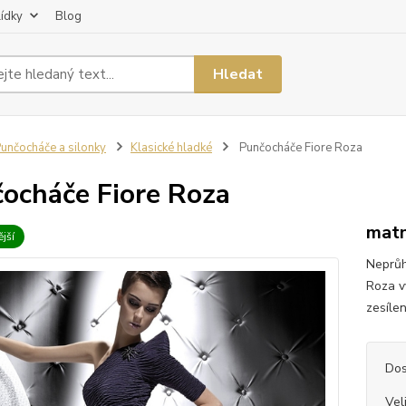
lídky
Blog
Hledat
unčocháče a silonky
Klasické hladké
Punčocháče Fiore Roza
ocháče Fiore Roza
matn
jší
Neprůh
Roza v
zesílen
Dos
Vel