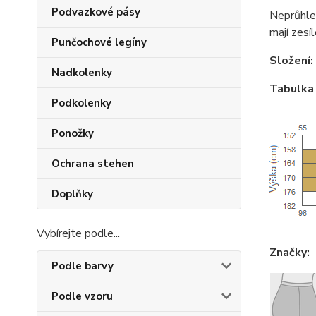
Podvazkové pásy
Neprůhle
mají zesí
Punčochové legíny
Složení:
Nadkolenky
Tabulka 
Podkolenky
Ponožky
Ochrana stehen
Doplňky
Vybírejte podle...
Značky:
Podle barvy
Podle vzoru