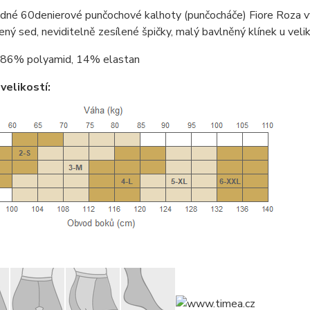
dné 60denierové punčochové kalhoty (punčocháče) Fiore Roza v
lený sed, neviditelně zesílené špičky, malý bavlněný klínek u veli
86% polyamid, 14% elastan
velikostí: