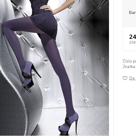
Bar
24
204
Číslo p
Značka:
Do 