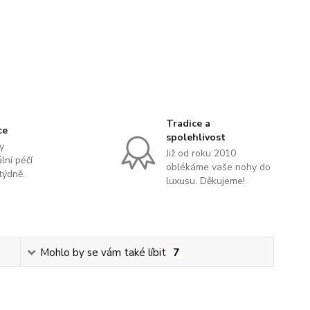
Tradice a
ce
spolehlivost
y
Již od roku 2010
lní péčí
oblékáme vaše nohy do
týdně.
luxusu. Děkujeme!
Mohlo by se vám také líbit
7