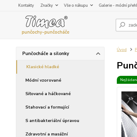
Kontakty
Značky
Vše o nákupu
Galerie - módní přeh
Úvod
P
Punčocháče a silonky
Punč
Klasické hladké
Módní vzorované
Nejžádaně
Síťované a háčkované
Stahovací a formující
S antibakteriální úpravou
Zdravotní a masážní