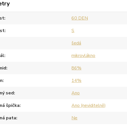
etry
st
60 DEN
st
S
šedá
ál
mikrovlákno
mid
86%
an
14%
ný sed
Ano
ná špička
Ano (neviditelně)
ná pata
Ne