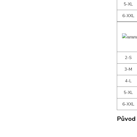
5-XL
6-XXL
2-S
3-M
4-L
5-XL
6-XXL
Původ 