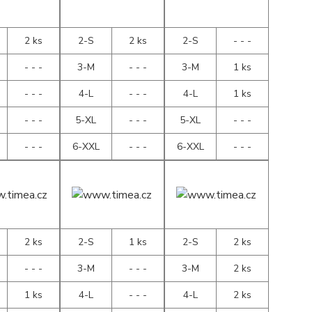
2 ks
2-S
2 ks
2-S
- - -
- - -
3-M
- - -
3-M
1 ks
- - -
4-L
- - -
4-L
1 ks
- - -
5-XL
- - -
5-XL
- - -
- - -
6-XXL
- - -
6-XXL
- - -
2 ks
2-S
1 ks
2-S
2 ks
- - -
3-M
- - -
3-M
2 ks
1 ks
4-L
- - -
4-L
2 ks