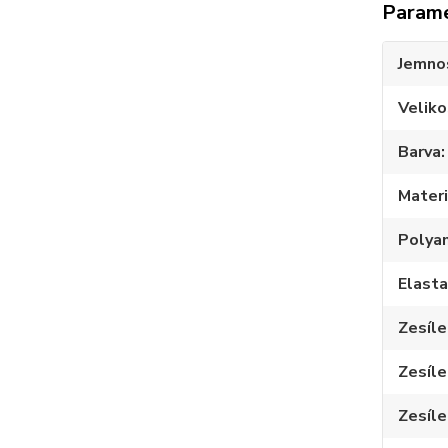
Param
Jemno
Veliko
Barva
Materi
Polya
Elast
Zesíle
Zesíle
Zesíle