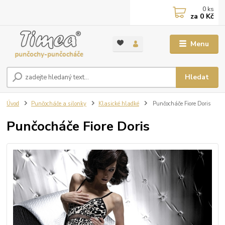
0
ks
za
0 Kč
Menu
Hledat
Úvod
Punčocháče a silonky
Klasické hladké
Punčocháče Fiore Doris
Punčocháče Fiore Doris