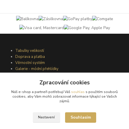
Tabulky velikostí
Doprava a platba
Věrnostní systém
Galerie - módní přehlídky
Zpracování cookies
Podmínky užití webového rozhraní
Náš e-shop a partneři potřebují Váš
souhlas
s použitím souborů
Obchodní podmínky
cookies, aby Vám mohli zobrazovat informace týkající se Vašich
Ochrana osobních údajů
zájmů.
Kontakty
Souhlasím
Nastavení
Podmínky vrácení zboží