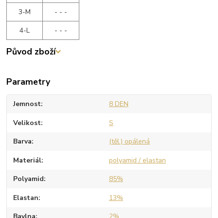
3-M
- - -
4-L
- - -
Původ zboží
Parametry
Jemnost
8 DEN
Velikost
S
Barva
(těl.) opálená
Materiál
polyamid / elastan
Polyamid
85%
Elastan
13%
Bavlna
2%