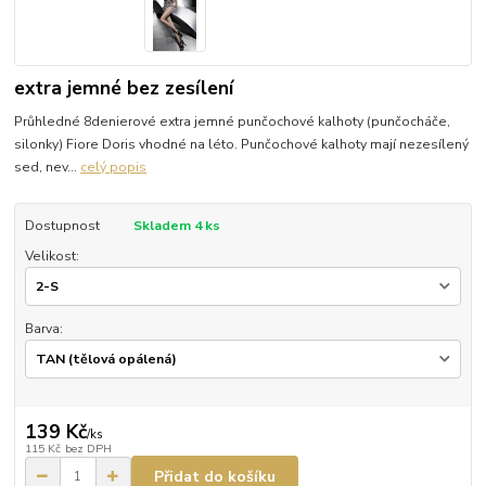
extra jemné bez zesílení
Průhledné 8denierové extra jemné punčochové kalhoty (punčocháče,
silonky) Fiore Doris vhodné na léto. Punčochové kalhoty mají nezesílený
sed, nev...
celý popis
Dostupnost
Skladem 4 ks
Velikost:
Barva:
139 Kč
/
ks
115 Kč
bez DPH
Přidat do košíku