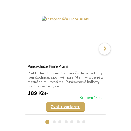
Punčocháče Fiore Alani
Punčocháče 
Průhledné 20denierové punčochové kalhoty
Průhledné 1
(punčocháče, silonky) Fiore Alani vyrobené z
kalhoty (pun
matného mikrovlákna. Punčochové kalhoty
Punčochové k
mají nezesílený sed...
zesílené špič
189 Kč
69 Kč
/
ks
/
ks
Skladem 14 ks
Zvolit variantu