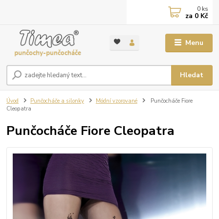
0
ks
za
0 Kč
Menu
Hledat
Úvod
Punčocháče a silonky
Módní vzorované
Punčocháče Fiore
Cleopatra
Punčocháče Fiore Cleopatra