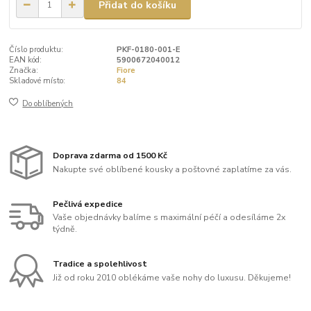
Přidat do košíku
Číslo produktu:
PKF-0180-001-E
EAN kód:
5900672040012
Značka:
Fiore
Skladové místo:
84
Do oblíbených
Doprava zdarma od 1500 Kč
Nakupte své oblíbené kousky a poštovné zaplatíme za vás.
Pečlivá expedice
Vaše objednávky balíme s maximální péčí a odesíláme 2x
týdně.
Tradice a spolehlivost
Již od roku 2010 oblékáme vaše nohy do luxusu. Děkujeme!