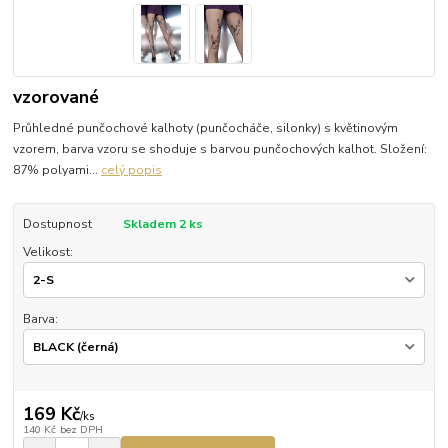
vzorované
Průhledné punčochové kalhoty (punčocháče, silonky) s květinovým
vzorem, barva vzoru se shoduje s barvou punčochových kalhot. Složení:
87% polyami...
celý popis
Dostupnost
Skladem 2 ks
Velikost:
Barva:
169 Kč
/
ks
140 Kč
bez DPH