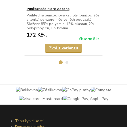
Punčocháče Fiore Ascona
Punčocháče F
Průhledné punčochové kalhoty (punčocháče,
Poloprůhled
silonky) se vzorem červených podvazků.
kalhoty (pun
Složení: 85% polyamid, 12% elastan, 2%
svislým vzo
polypropylen, 1% bavlna T...
mikrovlákna.
172 Kč
226 Kč
/
ks
/
ks
Skladem 8 ks
Zvolit variantu
Tabulky velikostí