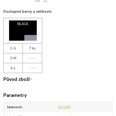
Dostupné barvy a velikosti:
2-S
7 ks
3-M
- - -
4-L
- - -
Původ zboží
Parametry
Jemnost
40 DEN