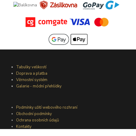
Tabulky velikostí
Doprava a platba
Věrnostní systém
Galerie - módní přehlídky
Podmínky užití webového rozhraní
Obchodní podmínky
Ochrana osobních údajů
Kontakty