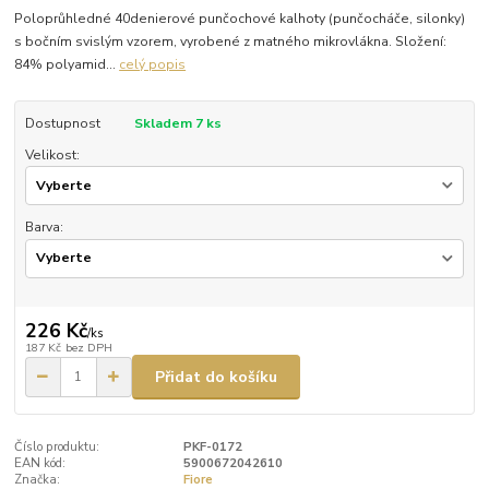
Poloprůhledné 40denierové punčochové kalhoty (punčocháče, silonky)
s bočním svislým vzorem, vyrobené z matného mikrovlákna. Složení:
84% polyamid...
celý popis
Dostupnost
Skladem 7 ks
Velikost:
Barva:
226 Kč
/
ks
187 Kč
bez DPH
Přidat do košíku
Číslo produktu:
PKF-0172
EAN kód:
5900672042610
Značka:
Fiore