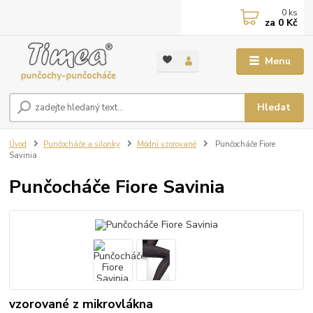
0
ks
za
0 Kč
Menu
Hledat
Úvod
Punčocháče a silonky
Módní vzorované
Punčocháče Fiore
Savinia
Punčocháče Fiore Savinia
vzorované z mikrovlákna