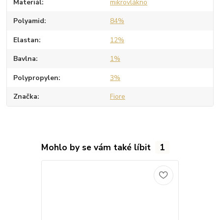
Materiál
mikrovlákno
Polyamid
84%
Elastan
12%
Bavlna
1%
Polypropylen
3%
Značka
Fiore
Mohlo by se vám také líbit
1