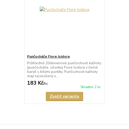
Punčocháče Fiore Isidora
Průhledné 20denierové punčochové kalhoty
(punčocháče, silonky) Fiore Isidora v černé
barvě s bílými puntíky. Punčochové kalhoty
mají nezesílený s...
183 Kč
/
ks
Skladem 2 ks
Zvolit variantu