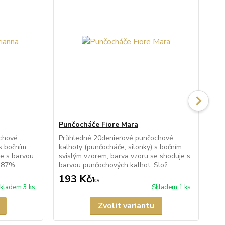
Punčocháče Fiore Mara
Pu
chové
Průhledné 20denierové punčochové
Čer
 s bočním
kalhoty (punčocháče, silonky) s bočním
bar
je s barvou
svislým vzorem, barva vzoru se shoduje s
pol
 87%...
barvou punčochových kalhot. Slož...
Tab
193 Kč
2
/
ks
kladem 3 ks
Skladem 1 ks
Zvolit variantu