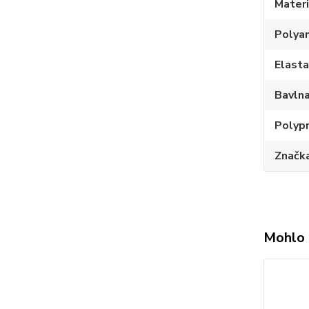
Materi
Polya
Elast
Bavln
Polyp
Značk
Mohlo 