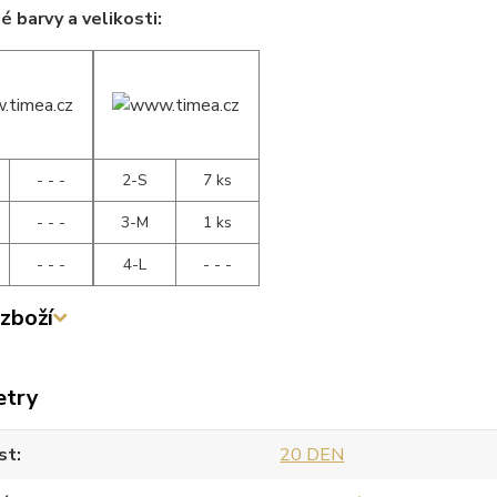
 barvy a velikosti:
- - -
2-S
7 ks
- - -
3-M
1 ks
- - -
4-L
- - -
zboží
etry
st
20 DEN