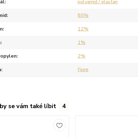
ál
polyamid / elastan
mid
85%
an
12%
a
1%
ropylen
2%
a
Fiore
by se vám také líbit
4