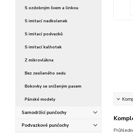
S ozdobným švem a linkou
S imitací nadkolenek
S imitací podvazků
S imitací kalhotek
Z mikrovlákna
Bez zesíleného sedu
Bokovky se sníženým pasem
Kompl
Pánské modely
Samodržící punčochy
Komple
Podvazkové punčochy
Průhledn