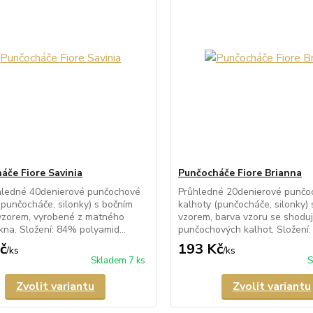
áče Fiore Savinia
Punčocháče Fiore Brianna
hledné 40denierové punčochové
Průhledné 20denierové punčo
(punčocháče, silonky) s bočním
kalhoty (punčocháče, silonky)
vzorem, vyrobené z matného
vzorem, barva vzoru se shodu
kna. Složení: 84% polyamid...
punčochových kalhot. Složení:
č
193 Kč
/
ks
/
ks
Skladem 7 ks
S
Zvolit variantu
Zvolit variantu