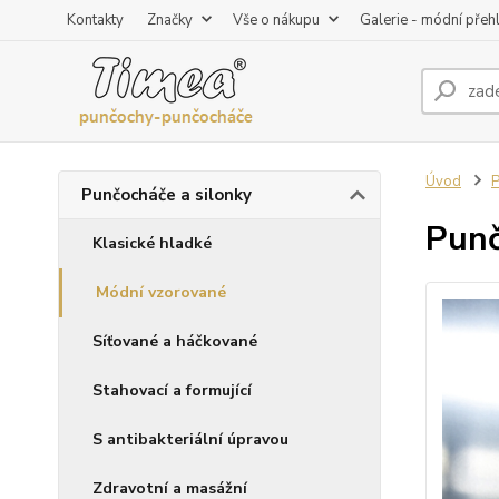
Kontakty
Značky
Vše o nákupu
Galerie - módní přeh
Úvod
P
Punčocháče a silonky
Punč
Klasické hladké
Módní vzorované
Síťované a háčkované
Stahovací a formující
S antibakteriální úpravou
Zdravotní a masážní