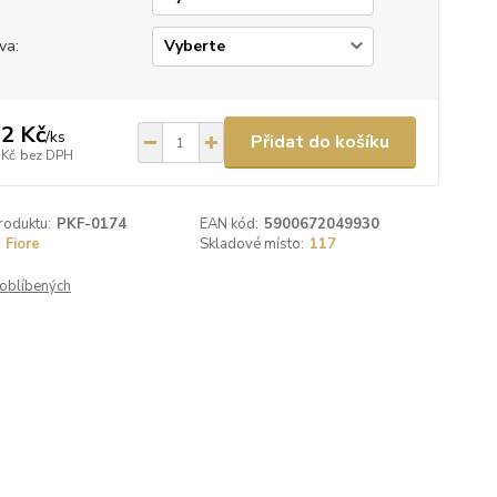
va:
2 Kč
/
ks
Přidat do košíku
 Kč
bez DPH
roduktu:
PKF-0174
EAN kód:
5900672049930
Fiore
Skladové místo:
117
oblíbených