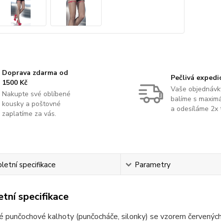
Doprava zdarma od
Pečlivá expedi
1500 Kč
Vaše objednávk
Nakupte své oblíbené
balíme s maximá
kousky a poštovné
a odesíláme 2x 
zaplatíme za vás.
etní specifikace
Parametry
tní specifikace
é punčochové kalhoty (punčocháče, silonky) se vzorem červenýc