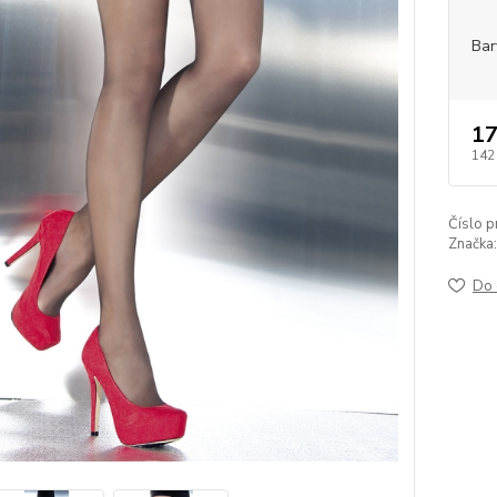
Bar
17
142
Číslo p
Značka:
Do 