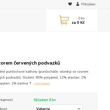
Přihlášení
0
ks
za
0 Kč
zorem červených podvazků
dné punčochové kalhoty (punčocháče, silonky) se vzorem
ých podvazků. Složení: 85% polyamid, 12% elastan, 2%
opylen, 1% bavlna T...
celý popis
tupnost
Skladem 8 ks
ikost: