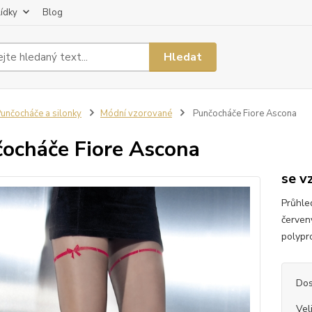
lídky
Blog
Hledat
unčocháče a silonky
Módní vzorované
Punčocháče Fiore Ascona
ocháče Fiore Ascona
se v
Průhle
červen
polypr
Dos
Vel