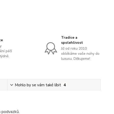
Tradice a
ce
spolehlivost
y
Již od roku 2010
lní péčí
oblékáme vaše nohy do
týdně.
luxusu. Děkujeme!
Mohlo by se vám také líbit
4
h podvazků.