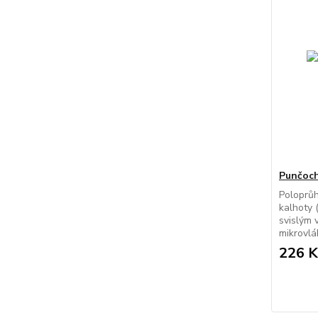
Punčoch
Poloprů
kalhoty 
svislým 
mikrovlá
226 K