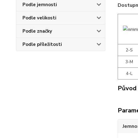
Podle jemnosti
Dostupné
Podle velikosti
Podle značky
Podle příležitosti
2-S
3-M
4-L
Původ 
Param
Jemno