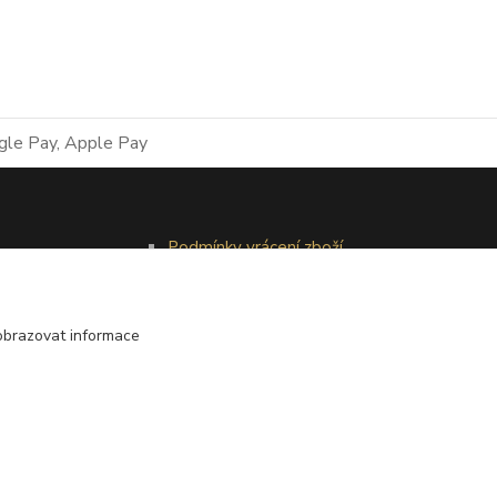
Podmínky vrácení zboží
Reklamační řád
obrazovat informace
Vytvořeno na
Eshop-rychle.cz