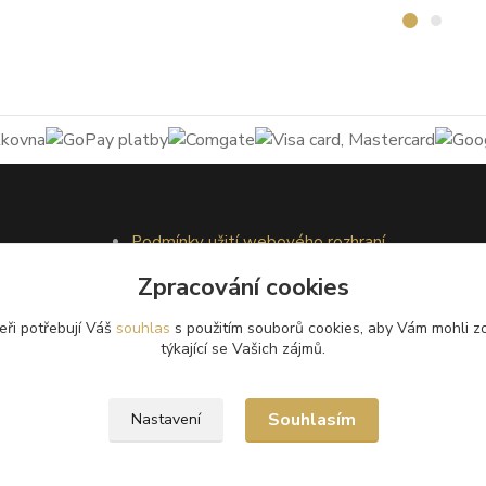
Podmínky užití webového rozhraní
Obchodní podmínky
Zpracování cookies
Ochrana osobních údajů
Kontakty
eři potřebují Váš
souhlas
s použitím souborů cookies, aby Vám mohli z
týkající se Vašich zájmů.
Souhlasím
Nastavení