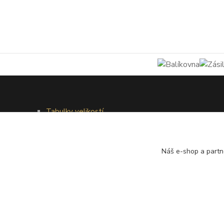
Tabulky velikostí
Doprava a platba
Věrnostní systém
Galerie - módní přehlídky
Náš e-shop a partn
®
© Copyright 2010 – 2026
Timea