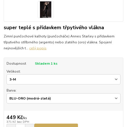
super teplé s přídavkem třpytivého vlákna
Zimní punčochové kalhoty (punčocháče) Annes Starley s přídavkem
třpytivého stříbrného (argento) nebo zlatého (oro) vlákna. Spojení
nejnovějších t...
celý popis
Dostupnost
Skladem 1 ks
Velikost:
Barva:
449 Kč
/
ks
371 Kč
bez DPH