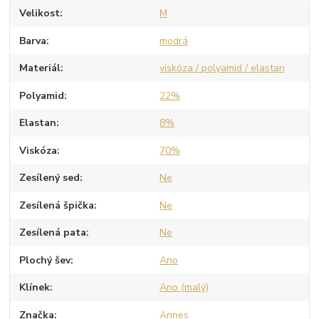
Velikost
M
Barva
modrá
Materiál
viskóza / polyamid / elastan
Polyamid
22%
Elastan
8%
Viskóza
70%
Zesílený sed
Ne
Zesílená špička
Ne
Zesílená pata
Ne
Plochý šev
Ano
Klínek
Ano (malý)
Značka
Annes