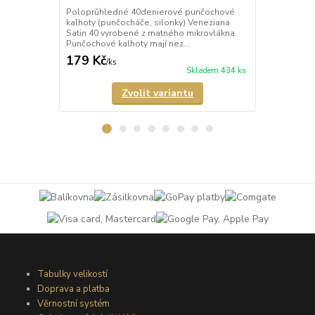
Poloprůhledné 40denierové punčochové
Neprůhledné
kalhoty (punčocháče, silonky) Veneziana
kalhoty (pun
Satin 40 vyrobené z matného mikrovlákna.
matného mik
Punčochové kalhoty mají nez...
mají zesílený
179 Kč
274 Kč
/
ks
/
ks
Skladem 434 ks
Zvolit variantu
Tabulky velikostí
Doprava a platba
Věrnostní systém