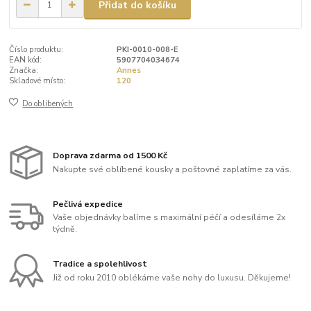
Přidat do košíku
Číslo produktu:
PKI-0010-008-E
EAN kód:
5907704034674
Značka:
Annes
Skladové místo:
120
Do oblíbených
Doprava zdarma od 1500 Kč
Nakupte své oblíbené kousky a poštovné zaplatíme za vás.
Pečlivá expedice
Vaše objednávky balíme s maximální péčí a odesíláme 2x
týdně.
Tradice a spolehlivost
Již od roku 2010 oblékáme vaše nohy do luxusu. Děkujeme!