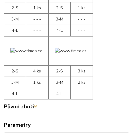
2-S
1 ks
2-S
1 ks
3-M
- - -
3-M
- - -
4-L
- - -
4-L
- - -
2-S
4 ks
2-S
3 ks
3-M
1 ks
3-M
2 ks
4-L
- - -
4-L
- - -
Původ zboží
Parametry