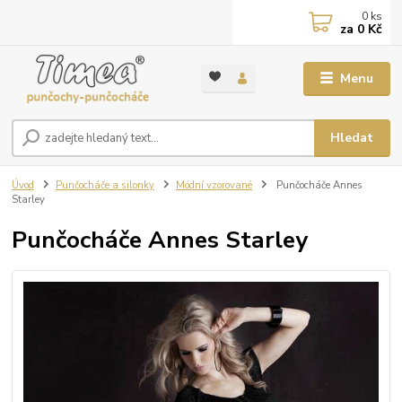
0
ks
za
0 Kč
Menu
Hledat
Úvod
Punčocháče a silonky
Módní vzorované
Punčocháče Annes
Starley
Punčocháče Annes Starley