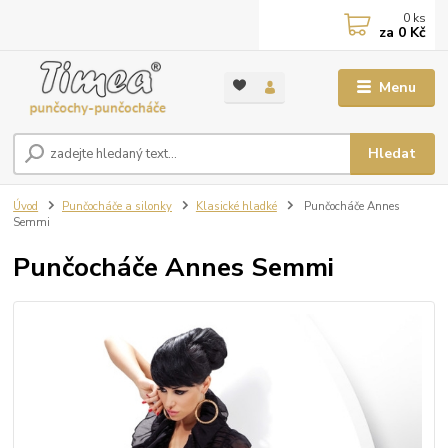
0
ks
za
0 Kč
Menu
Hledat
Úvod
Punčocháče a silonky
Klasické hladké
Punčocháče Annes
Semmi
Punčocháče Annes Semmi