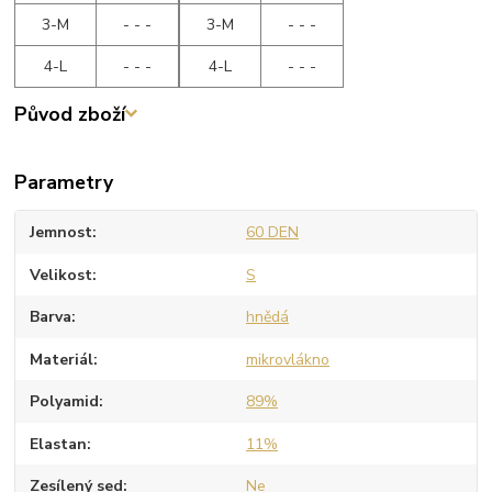
3-M
- - -
3-M
- - -
4-L
- - -
4-L
- - -
Původ zboží
Parametry
Jemnost
60 DEN
Velikost
S
Barva
hnědá
Materiál
mikrovlákno
Polyamid
89%
Elastan
11%
Zesílený sed
Ne