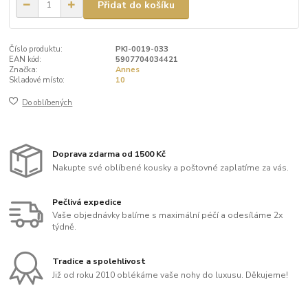
Přidat do košíku
Číslo produktu:
PKI-0019-033
EAN kód:
5907704034421
Značka:
Annes
Skladové místo:
10
Do oblíbených
Doprava zdarma od 1500 Kč
Nakupte své oblíbené kousky a poštovné zaplatíme za vás.
Pečlivá expedice
Vaše objednávky balíme s maximální péčí a odesíláme 2x
týdně.
Tradice a spolehlivost
Již od roku 2010 oblékáme vaše nohy do luxusu. Děkujeme!