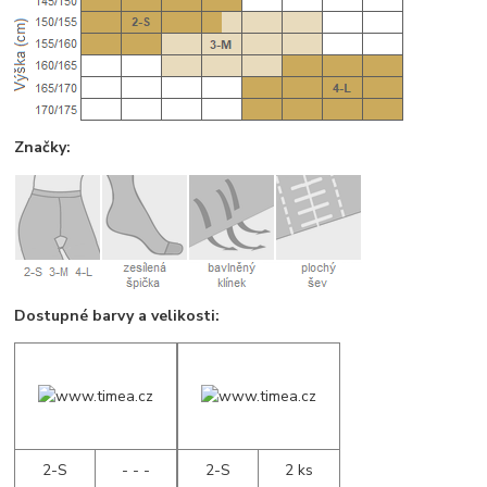
Značky:
Dostupné barvy a velikosti:
2-S
- - -
2-S
2 ks