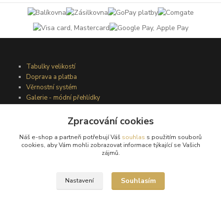
Tabulky velikostí
Doprava a platba
Věrnostní systém
Galerie - módní přehlídky
Zpracování cookies
Podmínky užití webového rozhraní
Náš e-shop a partneři potřebují Váš
souhlas
s použitím souborů
Obchodní podmínky
cookies, aby Vám mohli zobrazovat informace týkající se Vašich
Ochrana osobních údajů
zájmů.
Kontakty
Souhlasím
Nastavení
Podmínky vrácení zboží
Reklamační řád