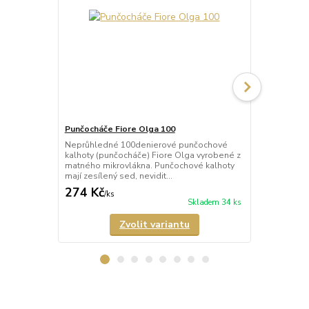
Punčocháče Fiore Olga 100
Punčocháče 
Neprůhledné 100denierové punčochové
Poloprůhled
kalhoty (punčocháče) Fiore Olga vyrobené z
kalhoty (pun
matného mikrovlákna. Punčochové kalhoty
polomatným 
mají zesílený sed, nevidit...
mikrovlákna.
274 Kč
205 Kč
/
ks
/
ks
Skladem 34 ks
Zvolit variantu