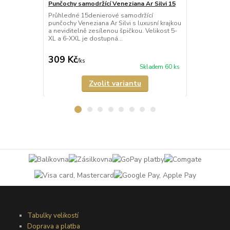
Punčochy samodržící Veneziana Ar Silvi 15
Punčochy sa
Průhledné 15denierové samodržící
Neprůhledné
punčochy Veneziana Ar Silvi s luxusní krajkou
punčochy Ve
a neviditelně zesílenou špičkou. Velikost 5-
matného a p
XL a 6-XXL je dostupná...
Samodržící p
309 Kč
349 Kč
/
ks
/
ks
Skladem 60 ks
Zvolit variantu
Tabulky velikostí
Doprava a platba