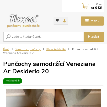
0
ks
za
0 Kč
Menu
Hledat
Úvod
Samodržící punčochy
Klasické hladké
Punčochy samodržící
Veneziana Ar Desiderio 20
Punčochy samodržící Veneziana
Ar Desiderio 20
Nejžádanější