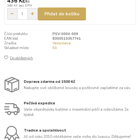
436 Kč
/
ks
360 Kč
bez DPH
Přidat do košíku
Číslo produktu:
PSV-0004-009
EAN kód:
8300510357741
Značka:
Veneziana
Skladové místo:
50
Do oblíbených
Doprava zdarma od 1500 Kč
Nakupte své oblíbené kousky a poštovné zaplatíme za vás.
Pečlivá expedice
Vaše objednávky balíme s maximální péčí a odesíláme 2x
týdně.
Tradice a spolehlivost
Již od roku 2010 oblékáme vaše nohy do luxusu. Děkujeme!