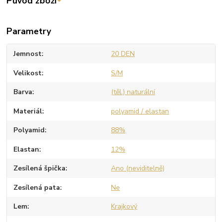
Původ zboží
Parametry
Jemnost
20 DEN
Velikost
S/M
Barva
(těl.) naturální
Materiál
polyamid / elastan
Polyamid
88%
Elastan
12%
Zesílená špička
Ano (neviditelně)
Zesílená pata
Ne
Lem
Krajkový