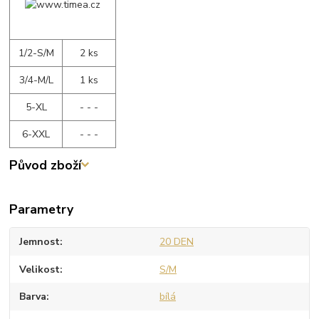
1/2-S/M
2 ks
3/4-M/L
1 ks
5-XL
- - -
6-XXL
- - -
Původ zboží
Parametry
Jemnost
20 DEN
Velikost
S/M
Barva
bílá