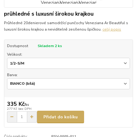
průhledné s luxusní širokou krajkou
Průhledné 20denierové samodržící punčochy Veneziana Ar Beautiful s
luxusní širokou krajkou a neviditelně zesílenou špičkou.
celý popis
Dostupnost
Skladem 2 ks
Velikost:
Barva:
335 Kč
/
ks
277 Kč
bez DPH
Přidat do košíku
Číslo produktu:
PSV-0005-011