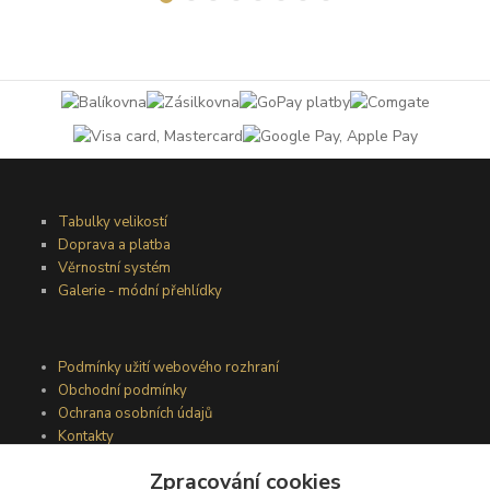
Tabulky velikostí
Doprava a platba
Věrnostní systém
Galerie - módní přehlídky
Podmínky užití webového rozhraní
Obchodní podmínky
Ochrana osobních údajů
Kontakty
Zpracování cookies