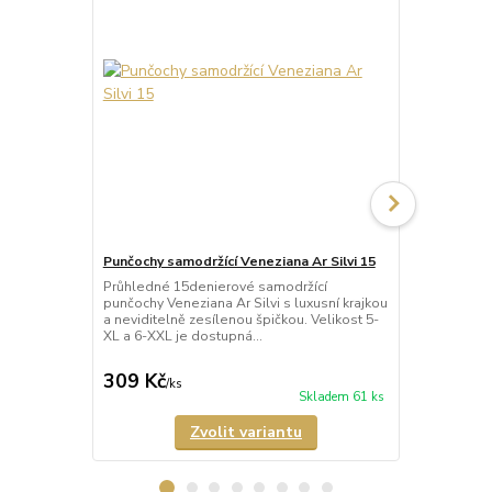
Punčochy samodržící Veneziana Ar Silvi 15
Punčochy sa
Průhledné 15denierové samodržící
Neprůhledné
punčochy Veneziana Ar Silvi s luxusní krajkou
punčochy Ve
a neviditelně zesílenou špičkou. Velikost 5-
matného a p
XL a 6-XXL je dostupná...
Samodržící p
309 Kč
349 Kč
/
ks
/
ks
Skladem 61 ks
Zvolit variantu