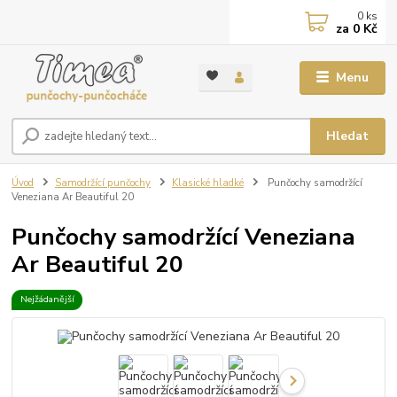
0
ks
za
0 Kč
Menu
Hledat
Úvod
Samodržící punčochy
Klasické hladké
Punčochy samodržící
Veneziana Ar Beautiful 20
Punčochy samodržící Veneziana
Ar Beautiful 20
Nejžádanější