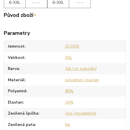
6-XXL
- - -
6-XXL
- - -
Původ zboží
Parametry
Jemnost
20 DEN
Velikost
XXL
Barva
(těl.) sv. naturální
Materiál
polyamid / elastan
Polyamid
86%
Elastan
14%
Zesílená špička
Ano (neviditelně)
Zesílená pata
Ne