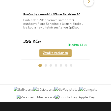
Punčochy samodržící Fiore Sandrine 20
Punčochy sa
Průhledné 20denierové samodržící
Neprůhledné
punčochy Fiore Sandrine s luxusní širokou
punčochy Ve
krajkou a neviditelně zesílenou špičkou.
matného a p
Samodržící p
395 Kč
349 Kč
/
ks
/
ks
Skladem 13 ks
Zvolit variantu