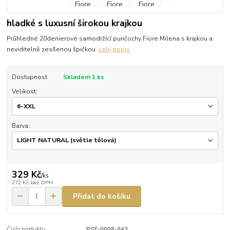
hladké s luxusní širokou krajkou
Průhledné 20denierové samodržící punčochy Fiore Milena s krajkou a
neviditelně zesílenou špičkou.
celý popis
Dostupnost
Skladem 1 ks
Velikost:
Barva:
329 Kč
/
ks
272 Kč
bez DPH
Přidat do košíku
Číslo produktu:
PSF-0008-043