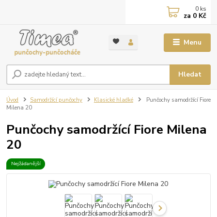
0
ks
za
0 Kč
Menu
Hledat
Úvod
Samodržící punčochy
Klasické hladké
Punčochy samodržící Fiore
Milena 20
Punčochy samodržící Fiore Milena
20
Nejžádanější