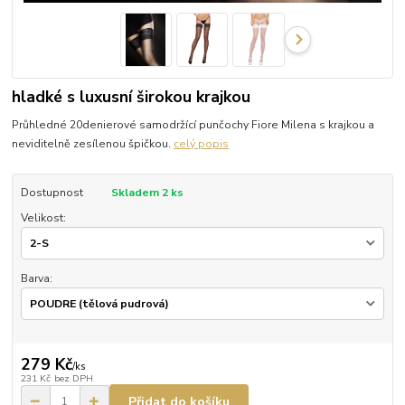
hladké s luxusní širokou krajkou
Průhledné 20denierové samodržící punčochy Fiore Milena s krajkou a
neviditelně zesílenou špičkou.
celý popis
Dostupnost
Skladem 2 ks
Velikost:
Barva:
279 Kč
/
ks
231 Kč
bez DPH
Přidat do košíku