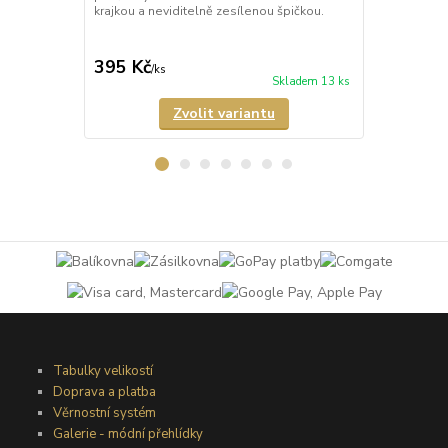
krajkou a neviditelně zesílenou špičkou.
matného a p
Samodržící p
395 Kč
349 Kč
/
ks
/
ks
Skladem 13 ks
Zvolit variantu
Tabulky velikostí
Doprava a platba
Věrnostní systém
Galerie - módní přehlídky