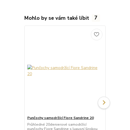
Mohlo by se vám také líbit
7
Punčochy samodržící Fiore Sandrine 20
Punčochy sa
Průhledné 20denierové samodržící
Neprůhledné
punčochy Fiore Sandrine s luxusní širokou
punčochy Ve