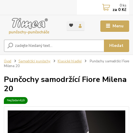
0
ks
za
0 Kč
Menu
Hledat
Úvod
Samodržící punčochy
Klasické hladké
Punčochy samodržící Fiore
Milena 20
Punčochy samodržící Fiore Milena
20
Nejžádanější