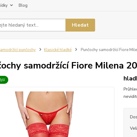
lídky
Blog
Hledat
amodržící punčochy
Klasické hladké
Punčochy samodržící Fiore Mil
ochy samodržící Fiore Milena 2
hlad
jší
Průhle
nevidi
Dos
Vel