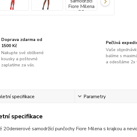
Doprava zdarma od
Pečlivá expedi
1500 Kč
Vaše objednávk
Nakupte své oblíbené
balíme s maximá
kousky a poštovné
a odesíláme 2x 
zaplatíme za vás.
etní specifikace
Parametry
tní specifikace
 20denierové samodržící punčochy Fiore Milena s krajkou a nevid