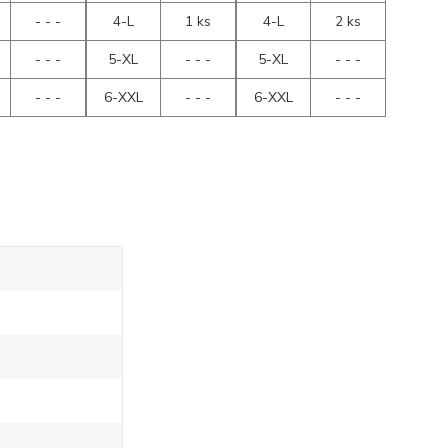
- - -
4-L
1 ks
4-L
2 ks
- - -
5-XL
- - -
5-XL
- - -
- - -
6-XXL
- - -
6-XXL
- - -