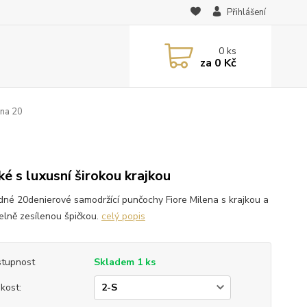
Přihlášení
0
ks
za
0 Kč
ena 20
0
ké s luxusní širokou krajkou
dné 20denierové samodržící punčochy Fiore Milena s krajkou a
telně zesílenou špičkou.
celý popis
tupnost
Skladem 1 ks
ikost: