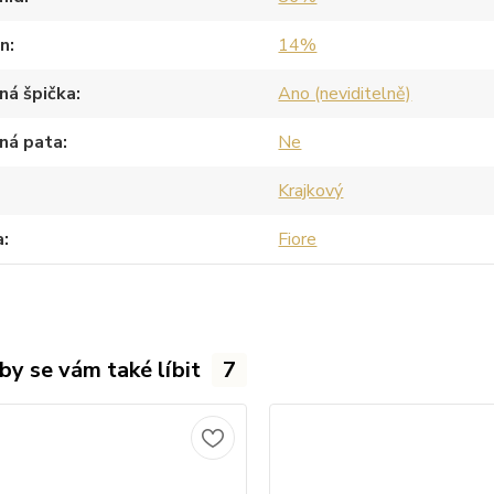
an
14%
ná špička
Ano (neviditelně)
ná pata
Ne
Krajkový
a
Fiore
by se vám také líbit
7