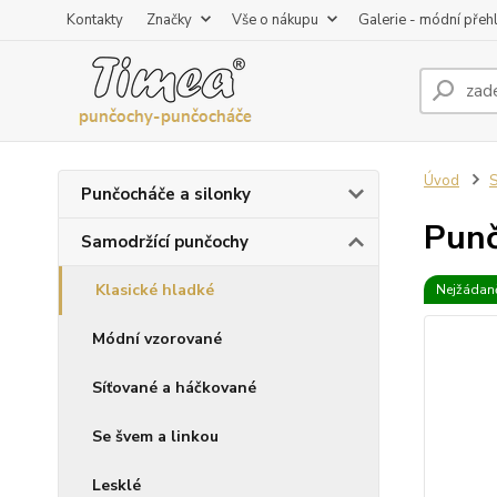
Kontakty
Značky
Vše o nákupu
Galerie - módní přeh
Úvod
S
Punčocháče a silonky
Punč
Samodržící punčochy
Klasické hladké
Nejžádaně
Módní vzorované
Síťované a háčkované
Se švem a linkou
Lesklé