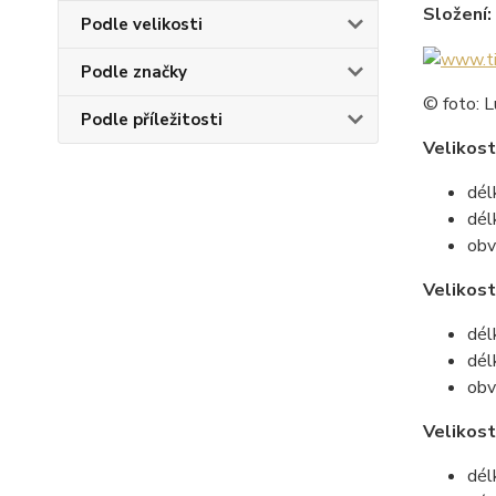
Složení:
Podle velikosti
Podle značky
© foto: L
Podle příležitosti
Velikost
dél
dél
obv
Velikos
dél
dél
obv
Velikost
dél