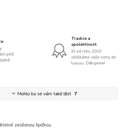
Tradice a
ce
spolehlivost
y
Již od roku 2010
lní péčí
oblékáme vaše nohy do
týdně.
luxusu. Děkujeme!
Mohlo by se vám také líbit
7
itelně zesílenou špičkou.