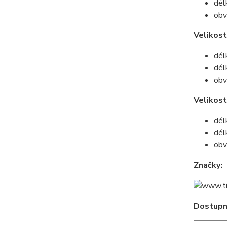
dél
obv
Velikost
dél
dél
obv
Velikos
dél
dél
obv
Značky:
Dostupné