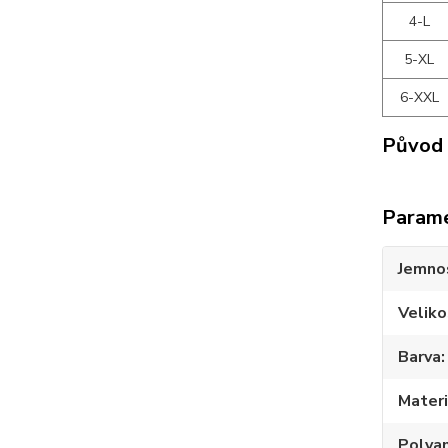
4-L
5-XL
6-XXL
Původ 
Param
Jemno
Veliko
Barva
Materi
Polya