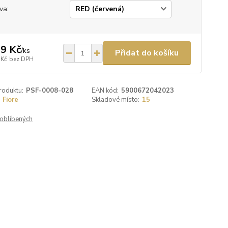
va:
9 Kč
/
ks
Přidat do košíku
 Kč
bez DPH
roduktu:
PSF-0008-028
EAN kód:
5900672042023
Fiore
Skladové místo:
15
oblíbených