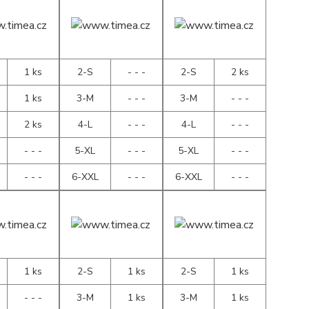
1 ks
2-S
- - -
2-S
2 ks
1 ks
3-M
- - -
3-M
- - -
2 ks
4-L
- - -
4-L
- - -
- - -
5-XL
- - -
5-XL
- - -
- - -
6-XXL
- - -
6-XXL
- - -
1 ks
2-S
1 ks
2-S
1 ks
- - -
3-M
1 ks
3-M
1 ks