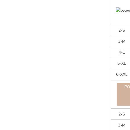
2-S
3-M
4-L
5-XL
6-XXL
2-S
3-M