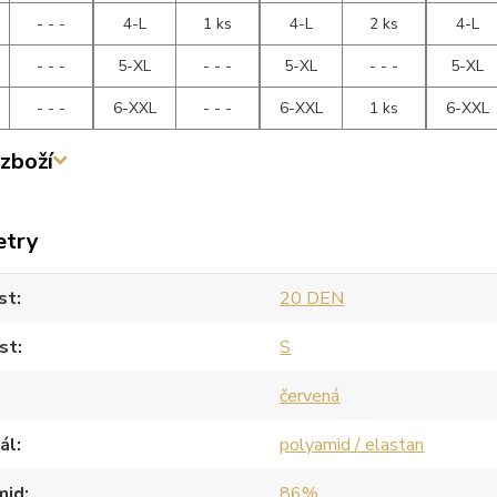
- - -
4-L
1 ks
4-L
2 ks
4-L
- - -
5-XL
- - -
5-XL
- - -
5-XL
- - -
6-XXL
- - -
6-XXL
1 ks
6-XXL
zboží
etry
st
20 DEN
st
S
červená
ál
polyamid / elastan
mid
86%