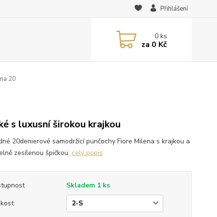
Přihlášení
0
ks
za
0 Kč
ena 20
0
ké s luxusní širokou krajkou
dné 20denierové samodržící punčochy Fiore Milena s krajkou a
telně zesílenou špičkou.
celý popis
tupnost
Skladem 1 ks
ikost: