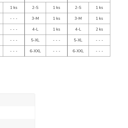
1 ks
2-S
1 ks
2-S
1 ks
- - -
3-M
1 ks
3-M
1 ks
- - -
4-L
1 ks
4-L
2 ks
- - -
5-XL
- - -
5-XL
- - -
- - -
6-XXL
- - -
6-XXL
- - -