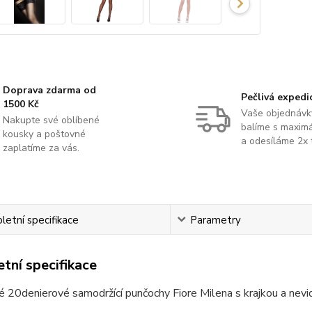
Doprava zdarma od
Pečlivá expedi
1500 Kč
Vaše objednávk
Nakupte své oblíbené
balíme s maximá
kousky a poštovné
a odesíláme 2x 
zaplatíme za vás.
etní specifikace
Parametry
tní specifikace
 20denierové samodržící punčochy Fiore Milena s krajkou a nevid