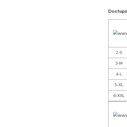
Dostupné
2-S
3-M
4-L
5-XL
6-XXL