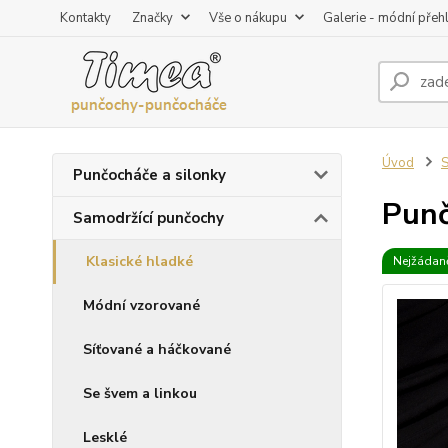
Kontakty
Značky
Vše o nákupu
Galerie - módní přeh
Úvod
S
Punčocháče a silonky
Punč
Samodržící punčochy
Klasické hladké
Nejžádaně
Módní vzorované
Síťované a háčkované
Se švem a linkou
Lesklé