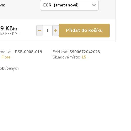
va:
9 Kč
/
ks
Přidat do košíku
 Kč
bez DPH
roduktu:
PSF-0008-019
EAN kód:
5900672042023
Fiore
Skladové místo:
15
oblíbených