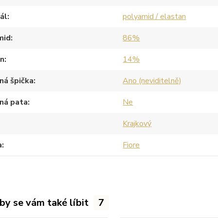
ál
polyamid / elastan
mid
86%
an
14%
ná špička
Ano (neviditelně)
ná pata
Ne
Krajkový
a
Fiore
by se vám také líbit
7