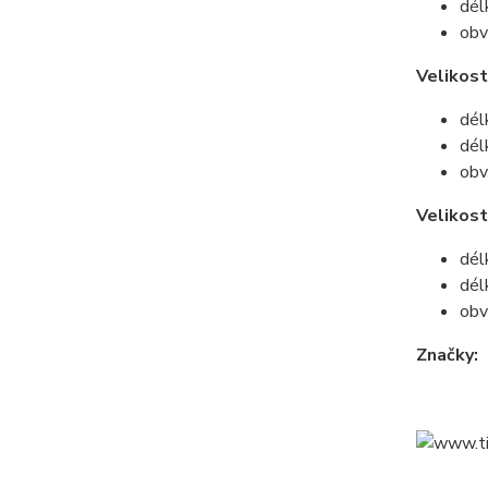
dél
obv
Velikost
dél
dél
obv
Velikos
dél
dél
obv
Značky: