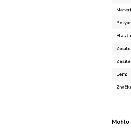
Materi
Polya
Elast
Zesíle
Zesíle
Lem
Značk
Mohlo 