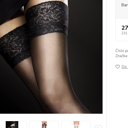
Bar
27
231
Číslo p
Značka:
Do 