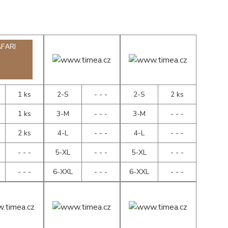
1 ks
2-S
- - -
2-S
2 ks
1 ks
3-M
- - -
3-M
- - -
2 ks
4-L
- - -
4-L
- - -
- - -
5-XL
- - -
5-XL
- - -
- - -
6-XXL
- - -
6-XXL
- - -