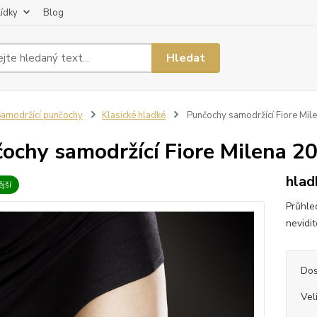
lídky
Blog
Hledat
amodržící punčochy
Klasické hladké
Punčochy samodržící Fiore Mil
ochy samodržící Fiore Milena 2
hlad
jší
Průhle
nevidi
Dos
Vel