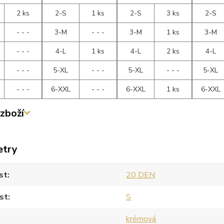
2 ks
2-S
1 ks
2-S
3 ks
2-S
- - -
3-M
- - -
3-M
1 ks
3-M
- - -
4-L
1 ks
4-L
2 ks
4-L
- - -
5-XL
- - -
5-XL
- - -
5-XL
- - -
6-XXL
- - -
6-XXL
1 ks
6-XXL
zboží
etry
st
20 DEN
st
S
krémová