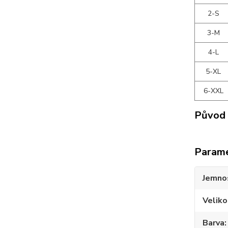
2-S
3-M
4-L
5-XL
6-XXL
Původ 
Param
Jemno
Veliko
Barva