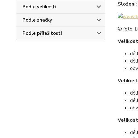
Složení:
Podle velikosti
Podle značky
© foto: L
Podle příležitosti
Velikost
dél
dél
obv
Velikos
dél
dél
obv
Velikost
dél