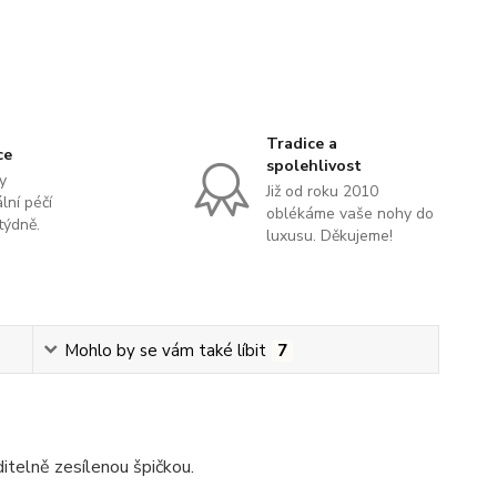
Tradice a
ce
spolehlivost
y
Již od roku 2010
lní péčí
oblékáme vaše nohy do
týdně.
luxusu. Děkujeme!
Mohlo by se vám také líbit
7
itelně zesílenou špičkou.