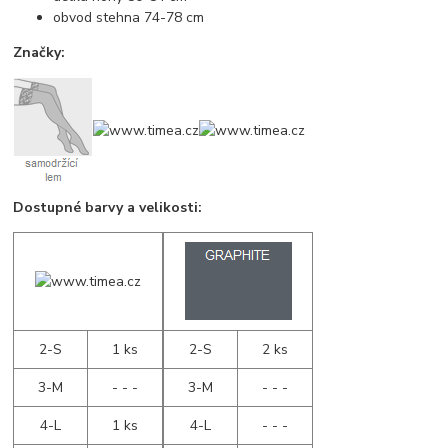
obvod stehna 74-78 cm
Značky:
Dostupné barvy a velikosti:
2-S
1 ks
2-S
2 ks
3-M
- - -
3-M
- - -
4-L
1 ks
4-L
- - -