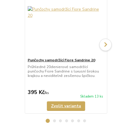
Punčochy samodržící Fiore Sandrine 20
Punčochy sa
Průhledné 20denierové samodržící
Neprůhledné
punčochy Fiore Sandrine s luxusní širokou
punčochy Ve
krajkou a neviditelně zesílenou špičkou.
matného a p
Samodržící p
395 Kč
349 Kč
/
ks
/
ks
Skladem 13 ks
Zvolit variantu