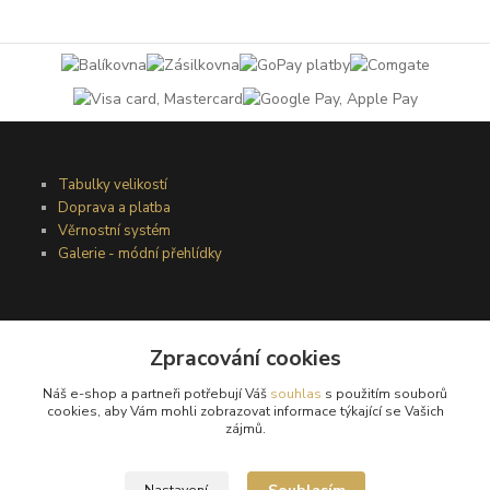
Tabulky velikostí
Doprava a platba
Věrnostní systém
Galerie - módní přehlídky
Podmínky užití webového rozhraní
Zpracování cookies
Obchodní podmínky
Ochrana osobních údajů
Náš e-shop a partneři potřebují Váš
souhlas
s použitím souborů
Kontakty
cookies, aby Vám mohli zobrazovat informace týkající se Vašich
zájmů.
Podmínky vrácení zboží