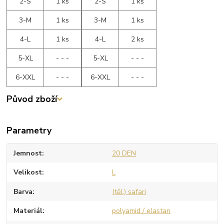
2-S
1 ks
2-S
1 ks
3-M
1 ks
3-M
1 ks
4-L
1 ks
4-L
2 ks
5-XL
- - -
5-XL
- - -
6-XXL
- - -
6-XXL
- - -
Původ zboží
Parametry
Jemnost
20 DEN
Velikost
L
Barva
(těl.) safari
Materiál
polyamid / elastan