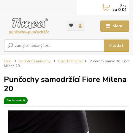
0
ks
za
0 Kč
Menu
Hledat
Úvod
Samodržící punčochy
Klasické hladké
Punčochy samodržící Fiore
Milena 20
Punčochy samodržící Fiore Milena
20
Nejžádanější