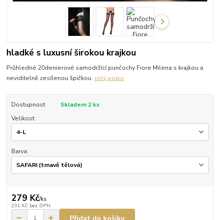
hladké s luxusní širokou krajkou
Průhledné 20denierové samodržící punčochy Fiore Milena s krajkou a
neviditelně zesílenou špičkou.
celý popis
Dostupnost
Skladem 2 ks
Velikost:
Barva:
279 Kč
/
ks
231 Kč
bez DPH
Přidat do košíku