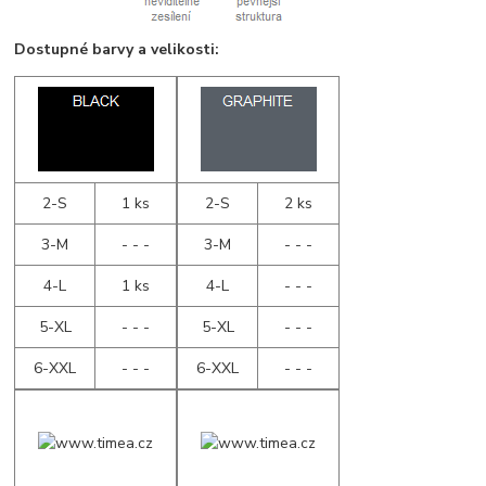
Dostupné barvy a velikosti:
2-S
1 ks
2-S
2 ks
3-M
- - -
3-M
- - -
4-L
1 ks
4-L
- - -
5-XL
- - -
5-XL
- - -
6-XXL
- - -
6-XXL
- - -