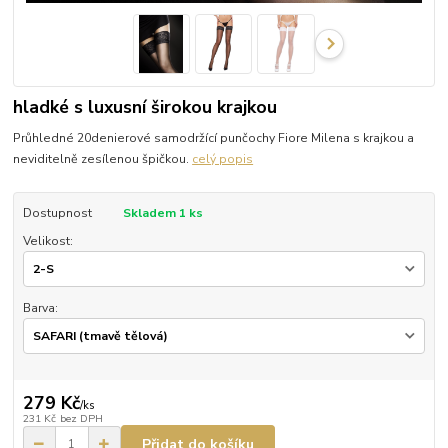
hladké s luxusní širokou krajkou
Průhledné 20denierové samodržící punčochy Fiore Milena s krajkou a
neviditelně zesílenou špičkou.
celý popis
Dostupnost
Skladem 1 ks
Velikost:
Barva:
279 Kč
/
ks
231 Kč
bez DPH
Přidat do košíku