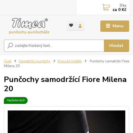
0
ks
za
0 Kč
Menu
Hledat
Úvod
Samodržící punčochy
Klasické hladké
Punčochy samodržící Fiore
Milena 20
Punčochy samodržící Fiore Milena
20
Nejžádanější