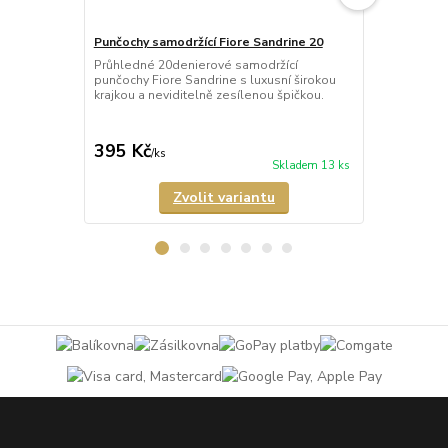
Punčochy samodržící Fiore Sandrine 20
Punčochy sa
Průhledné 20denierové samodržící
Neprůhledné
punčochy Fiore Sandrine s luxusní širokou
punčochy Ve
krajkou a neviditelně zesílenou špičkou.
matného a p
Samodržící p
395 Kč
349 Kč
/
ks
/
ks
Skladem 13 ks
Zvolit variantu